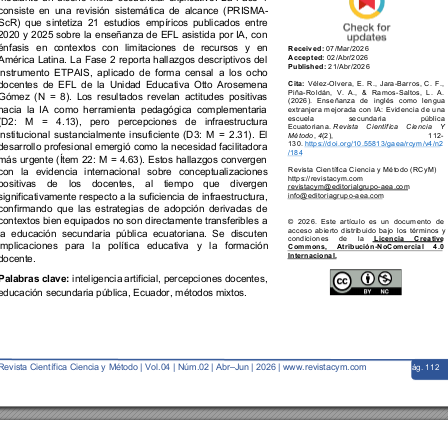
consiste 
en 
una 
revisión 
sistemática 
de 
alcance 
(PRISMA
-
ScR) 
que 
s
intetiza 
21 
estudios 
empíricos 
public
ados 
entr
e 
2020 
y 
2025 
sobre 
la 
enseñanza 
de 
EFL 
asistida 
por 
IA, 
con 
énfasis 
en 
contextos 
con 
limitaciones 
de 
recursos
y 
en 
Received: 
07
/
Mar
/202
6
Accepted: 
02
/
Abr
/202
6
América 
Latina. 
La 
Fase 
2 
r
eporta 
hallazgos 
descr
iptivos 
del 
Published: 
21
/
Abr
/
202
6 
instrumento
ETPAIS, 
aplicado 
de 
forma 
censal 
a 
los 
ocho 
docentes 
de 
EFL 
de 
la 
Unidad 
Educativa 
Otto 
Arosemena 
Cita:
Vélez
-
Olvera, 
E. 
R., 
Jar
a
-
Barros, 
C. 
F., 
Piña
-
Roldán, 
V. 
A., 
& 
Ramos
-
Saltos, 
L. 
A. 
Gómez 
(N 
= 
8). 
Los 
r
esultados 
r
evelan 
acti
tudes 
posi
tivas 
(2026). 
Ense
ñanza 
de 
inglés 
como 
len
gua 
hacia 
la 
IA 
como 
herramienta 
pedagógica 
complementaria 
extranjera 
mejorada 
con 
IA: 
Evidencia 
de 
una 
escuela 
secundaria 
pública 
(D2: 
M 
= 
4.1
3), 
pero 
percepcio
nes 
de 
infraestructu
ra 
Ecuatoriana.
Revista 
Científic
a 
Ciencia 
Y 
institucional 
sustancialme
nte 
insuficiente 
(D3: 
M 
= 
2.31). 
El 
Método
, 
4
(2), 
112
-
130.
https://doi.org/10.55813/gaea/rcym/v4/n2
desarrollo 
profesional 
emergió 
como 
la 
necesidad 
faci
litadora 
/184
más 
urgente 
(Ítem 
22: 
M 
= 
4.63). 
Estos 
hallaz
gos 
convergen 
con 
la 
evidencia 
internacional 
sobre 
conceptuali
zaciones 
Revista Científ
ica Ciencia y Mét
odo (RCyM)
https://revistacym.com
positivas 
de 
los 
docentes, 
al 
tiempo 
que 
divergen 
revistacym@editorialgrupo
-
aea.com
significativamente 
respecto 
a la 
suficiencia 
de 
infraestructura, 
info@editoriagrup
o
-
aea.com
confirmando 
que 
las 
est
rategias 
de 
adopción 
deri
vadas 
de 
contextos bie
n 
equipados 
no son 
directamente 
transferibles 
a 
© 
202
6
. 
Este 
artículo 
es 
un 
doc
umento 
de 
acceso 
abierto 
distribuido 
bajo 
los 
términos 
y 
la 
educación 
se
cundaria 
pública 
ecuatoriana. 
Se 
discuten 
condiciones 
de 
la 
Licencia 
Creative 
implicaciones
para 
la 
p
olítica 
educat
iva 
y 
la 
form
ación 
Commons, 
Atribución
-
NoComer
cial 
4.0 
Internacional.
docente.
inteligencia
 artificial, percep
ciones docen
tes, 
Palabras clave: 
educación secundaria pública, Ecuador,
 métodos mixtos.
Revista Ci
entífi
ca
Ciencia y 
Método | 
Vol.0
4 
| Núm.0
2
| 
Abr
–
Jun
| 
2026
| www
.revistacym.c
om
pág. 112