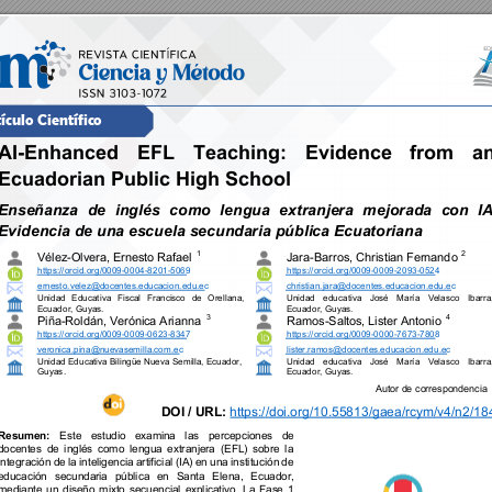
ículo Cient
ífico
AI
-Enhanced 
EFL 
Teaching: 
Evidence 
from 
an
Ecuadorian Public High School 
Enseñanza 
de 
inglés 
como 
lengua 
extranjera 
mejorada 
con 
IA
Evidencia de una es
cuela secundaria públi
ca Ecuatoriana
1 
2
Vélez
-
Olvera, Ernesto 
Rafael 
Jara
-
Barros, Christian Fernand
o 
https://orcid.org/0009
-
0004
-
8201
-
5069
https://orcid.org/0009
-
0009
-
2093
-
0524
ernesto.velez@docentes.educacion.edu.ec
christian.jara@docentes.educacion.edu.ec
Unidad 
Educativa 
Fiscal 
Franci
sco 
de 
Orellana
, 
Unidad 
educativa 
José 
María 
Velasco 
Ibarra
Ecuador
, 
Guyas
. 
Ecuador
, 
Guyas
. 
3
4
Piña
-
Roldán, Verónica Arian
na 
Ramos
-
Saltos, Lister Antonio
https://orcid.org/0009
-
0009
-
0623
-
8347
https://orcid.org/0009
-
0000
-
7673
-
7808
veronica.pina@nuevasemilla.com.ec
lister.ramos@d
ocentes.educacio
n.edu.ec
Unidad Educat
iva Bilingü
e Nueva Semill
a
, 
Ecuador
, 
Unidad 
educativa 
José 
María 
Velasco 
Ibarra
Guyas.
Ecuador
, 
Guyas.
Autor de c
orrespondenci
a 
https://doi.org/10.55813/gaea/rcym/v4/n2/18
DOI / URL:
Este 
estudio 
examina 
las
percepciones 
de 
Resumen:
docentes 
de 
inglés 
como 
lengua 
extranjera 
(EFL) 
sobre 
la 
integración 
d
e 
la 
inteligen
cia 
artificial 
(IA
) 
en 
una 
ins
titución 
de 
educación 
secundaria 
pública 
en 
Santa 
Elena, 
Ecuador, 
mediante 
un 
diseño 
mixto 
secuencial
explicativo. 
La 
Fase 
1 