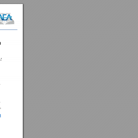
 
: 
, 
, 
1 
4