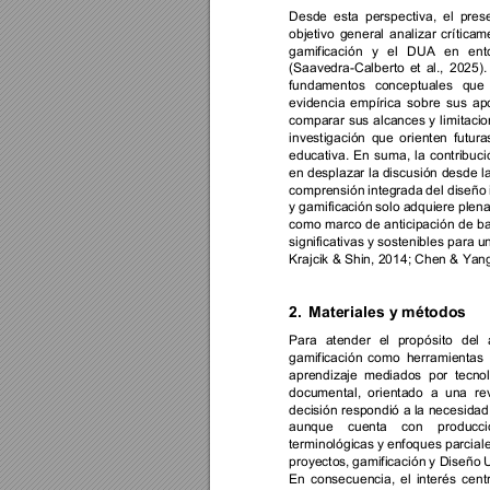
Desde 
esta 
perspectiva, 
el 
pres
objetivo 
general 
analizar 
críticam
gamificación 
y 
el 
DUA 
en 
ent
(Saavedra-Calberto 
et 
al., 
2025
).
fundamentos 
conceptuales 
que 
evidencia 
empírica 
sobre 
sus 
apo
comparar 
sus 
alcances 
y 
limitaci
investigación 
que 
orienten 
futura
educativa. 
En 
suma, 
la 
contribuci
en desplazar 
la discusión 
desde la
comprensión 
in
tegrada 
del diseño 
y gamificación 
solo adquiere 
plena
como 
marco 
de 
anticipación 
de 
ba
significativas y sostenibles 
para un
Krajcik & Shin, 2014; Chen & Yang, 
2.
Materiales y
 métodos
Para 
atender 
el 
pro
pósito 
del 
gamificación 
como 
herramientas 
aprendizaje 
mediados 
por 
tecnol
documental, 
orientado 
a 
una 
re
decisión respondió 
a la 
necesidad
aunque 
cuenta 
con 
producci
terminológicas 
y 
enfoques parciale
proyectos, 
gamificació
n 
y Diseño 
U
En 
consecuencia, 
el 
interés 
centr