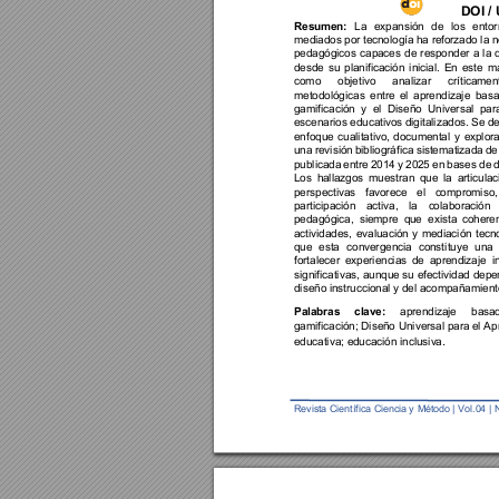
DOI /
Resumen:
La 
expansión 
de 
los 
entor
mediados por tecnol
ogía ha reforzado la n
pedagógicos 
capaces 
de 
responder 
a 
l
a 
d
desde 
su 
planificación 
inicial. 
En 
este 
ma
como 
objetivo 
analizar 
críticamen
metodológi
cas 
entre 
el 
apre
ndizaje 
basa
gamificación 
y 
el 
Diseño 
Univer
sal 
par
escenarios educativos 
digitalizados. Se 
de
enfoque 
cualitativo,
documental 
y 
explora
una 
revisión 
bibliográfica 
sistematizada 
de
publicada 
ent
re 
2014 
y 
2025 
en 
bases 
de 
d
Los 
hallazgos 
muestran 
que 
la 
articulac
perspectivas 
favorece 
el 
compromiso,
participación 
activa, 
la 
colaboración 
pedagógica, 
siempre 
que 
exista 
coheren
actividades, 
evaluación 
y 
mediación 
tecn
que 
esta 
convergencia 
consti
tuye 
una 
fortalecer 
experie
ncias 
de 
aprendizaje 
i
significativas, 
aunque su 
efectividad 
depe
diseño instruccional y del
 acompañamiento 
Palabras 
clave: 
aprendizaje 
basad
gamificación; Diseño Uni
versal para el Ap
.
educativa; educación inclusiva
Revista Ci
entífi
ca
Ciencia y 
Método | 
Vol.0
4 
| 