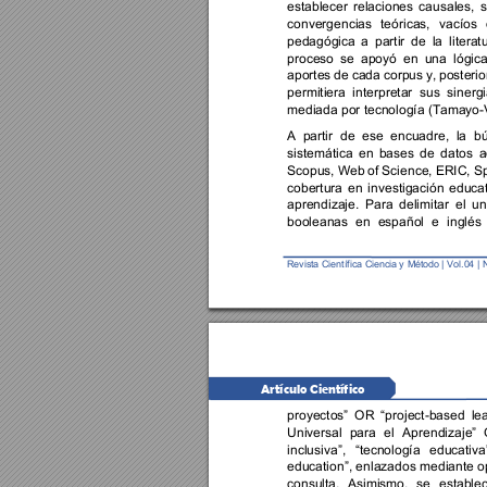
establecer 
relaciones 
causales, 
s
convergencias 
teóricas, 
vacíos 
pedagógica 
a
partir 
de 
la 
literat
proceso 
se 
apoyó 
en 
una 
lógica
aportes 
de 
cada 
corpus 
y, 
posteri
permitiera 
interpretar 
sus 
sinergi
mediada por tecnología (Tamayo-
A 
partir 
de 
ese 
encuadre, 
la 
b
sistemática 
en 
bases 
de 
datos 
a
Scopus, Web 
of Science, 
ERIC, 
Sp
cobertura 
en 
investigación 
educat
aprendizaje. 
Para 
delimitar 
el 
un
booleanas 
en 
español 
e 
inglés 
Revista Ci
entífi
ca
Ciencia y 
Método | 
Vol.0
4 
| 
Artículo Científico 
proyectos” 
OR 
“project-based 
le
Universal 
para 
el 
Aprendizaje” 
inclusiva”, 
“tecnología 
educativa”
education”, 
enlazados 
mediante 
o
consulta. 
Asimismo, 
se 
establec