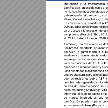
implicación 
y 
la 
transferencia 
gamificación, entendida 
como el 
u
no lúdicos, 
ha 
mostrado efectos 
po
y 
desempeño; 
sin 
embargo, 
sus 
alineación 
entre 
mecánicas, 
objet
En 
consecuencia, 
cuando 
el 
ABP
DUA, 
pueden 
persistir 
la 
participac
en el 
acceso 
y 
la exclu
sión de 
est
compromiso (Krajcik 
& 
Shin, 2014;
al., 2011; Sailer & Homner, 2020; Ba
Asimismo, 
una 
revisión 
crítica 
de 
una 
brecha 
importante: 
abundan 
l
del 
ABP, 
la 
gamificación 
o 
el 
D
analizan 
su 
convergencia 
metod
tecnológicos. 
La 
revisión 
sistemá
implementaciones 
del 
DUA 
la 
tec
opciones 
de representación 
y 
elec
usos orientados a sostener 
una pa
una arquitectura instruccional inte
que 
las 
revisiones 
sobre 
ABP 
y
también heterogeneidad en los efe
calidad 
de 
implementación, 
lo 
qu
estas 
metodologías 
(
Quinga
-Villa 
inferir que el vacío no radica en 
la
de 
marcos 
integradores 
que 
e
gamificación 
pueden 
operar 
com
ecosistemas digitales (Bray et al.,