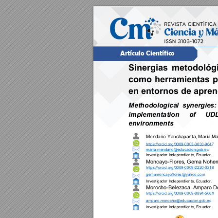
Artículo Cient
ífico
Sinergias 
metodológi
como 
herramientas 
p
en entornos de apren
Methodologic
al 
synerg
ies:
implementa
tion 
of 
UDL
environments
Mendaño
-
Yanchapanta
, 
Ma
ría M
https://orcid.org/0009
-
0003
-
3633
-
9647
maria.mend
ano@educacion
.gob.ec
Investigador Inde
pendiente
, 
Ecuador.
Moncayo
-
Flores
, 
Gema Nohem
https://orcid.org/0009
-
0009
-
2220
-
0218
gemamoncayoflores@yahoo.com
Investigador Inde
pendiente
, 
Ecuador.
Morocho
-
Belezaca
, 
Amparo Dei
https://orcid.org/0009
-
0009
-
8894
-
560X
amparo.morocho@educacion.gob.ec
Investigador Inde
pendiente
, 
Ecuador.