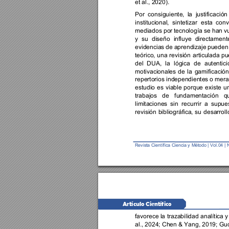
et al., 2020).  
Por 
consiguiente, 
la 
justificación
institucional, 
sintetizar 
esta 
conv
mediados por 
tecnología se han 
vu
y 
su 
diseño 
influye 
directame
nt
evidencias 
de aprendizaje 
pueden
teórico, 
una 
revisión 
articulada 
pu
del 
DUA, 
la 
lógica 
de 
autentici
motivacionales 
de 
la 
gamificación
repertorios independientes 
o mera
estudio 
es 
viable 
porque 
existe 
un
trabajos 
de 
fundamentación 
q
limitaciones 
sin 
recurrir 
a 
supues
revisión 
bibliográfica, 
su 
desarroll
Revista Ci
entífi
ca
Ciencia y 
Método | 
Vol.0
4 
| 
Artículo Científico 
favorece la 
trazabilidad 
analítica y
al., 2024; Chen & Yang, 2019; Guo 