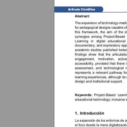
Artículo Científico 
Abstract: 
The 
expansion 
of 
technology-media
for 
pedagogical 
designs 
capable 
of
this 
framework, 
the 
aim 
of 
the 
s
synergies 
among 
Project-Based 
Learning 
in 
digital 
educational 
documentary, 
and 
exploratory 
app
academic 
studies 
published 
betw
findings 
show 
that 
the 
articulatio
engagement, 
motivation, 
active
accessibility, 
provided 
that 
there 
i
assessment, 
and 
technological 
represents 
a 
relevant 
pathway 
fo
learning 
experiences, 
although 
its
design and institutional support.  
Keywords:
Project-Based 
Learni
educational technology; inclusive 
1.
Introdu
cción
La expansión 
de los entornos 
de a
el 
foco 
desde 
la 
mera 
digitalizació