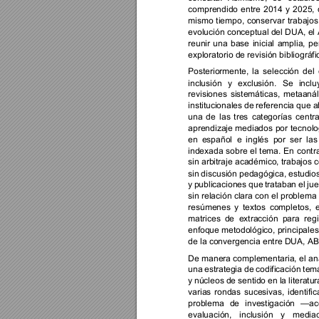
comprendido 
entre 
2014 
y 
2025, 
mismo 
tiempo, 
conservar 
trabajos
evolución 
conceptual del 
DUA, 
el 
reunir 
una 
base 
inicial 
amplia, 
pe
exploratorio de revisión bibliográfi
Posteriormente, 
la 
selección 
del 
inclusión 
y 
exclusión. 
Se 
inclu
revisiones 
sistemáticas, 
metaanáli
institucionales de 
referencia que 
a
una 
de 
las 
tres 
categorías 
centra
aprendizaje 
mediados 
por 
tecnolo
en 
español 
e 
inglés 
por 
ser 
las
indexada 
sobre 
el 
tema. 
En 
contra
sin arbitraje académico, trabajos 
c
sin 
discusión pedagógica, 
estudio
y 
publicaciones 
que 
trataban 
el 
jue
sin relación clara 
con el problema 
resúmenes 
y 
textos 
completos, 
e
matrices 
de 
extracción 
para 
regi
enfoque metodológico, principales
de la convergencia entre DUA, ABP
De 
manera complementaria, 
el 
aná
una 
estrategia de 
codificación 
temá
y 
núcleos 
de 
sentido 
en 
la 
literatur
varias 
rondas 
sucesivas, 
identifi
problema 
de 
investigación 
—acc
evaluación, 
inclusión 
y 
mediac