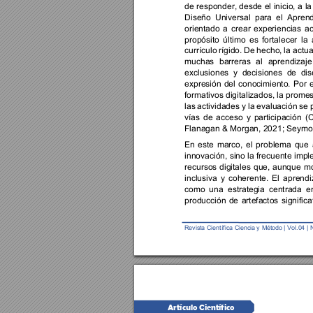
de re
sponder, desde 
el 
inicio, 
a 
la
Di
seño 
Universal 
para 
el 
Aprend
orientado 
a 
crear 
experiencias 
ac
propósito 
úl
timo 
es 
fortalecer 
la 
currículo 
rígido. 
De 
hecho, 
la 
actua
muchas 
barreras 
al 
aprendizaje
exclusiones 
y 
decisiones 
de 
di
s
expresión 
del 
conocimiento. 
Por 
e
formativos digitalizados, 
la promes
las 
actividades 
y 
la 
evaluación 
se 
vías 
de 
acceso 
y 
participación 
(
Flanagan & Morgan, 2021; Seymour
En 
este 
marco, 
el 
problema 
que 
innovación, sino 
la frecuente 
impl
recursos 
digitales 
que, 
aunque 
mo
inclusiva 
y 
coherente. 
El 
aprendi
como 
una 
estrategia 
centrada 
e
producción 
de 
artefactos 
significa
Revista Ci
entífi
ca
Ciencia y 
Método | 
Vol.0
4 
| 
Artículo Científico 