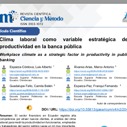
ículo Cient
ífico
Clima 
laboral 
como 
variable 
estratégica 
de
productividad en la banca pública 
Workplace
climate 
as 
a 
s
trategic
factor 
in 
productivity 
in 
publi
banking
Esparza
-
Córdova, Luis Albert
o 
Álvarez
-
Arias, Marco Antonio 
1 
2
https://orcid.org/0009
-
0002
-
9633
-
9553
https://orcid.org/0009
-
0008
-
9535
-
6646
luis.esparza@
espoch.edu.ec
marco.alv
arez@espoch.
edu.ec
Escuela 
Superior 
Politécnica 
de 
Chimborazo
, 
Escuela 
Superior 
Politécnica 
de 
Chimborazo
Ecuador,
Chimborazo
Ecuador,
Chimborazo
Guadalupe
-
Tello, Camila 
Belén 
Esparza
-
Paz, Franqui Fernando 
3
4
https://orcid.org/0009
-
0005
-
1116
-
1058
https://orcid.org/0000
-
0001
-
5864
-
1597
camila.guadalupe@espoch.edu.ec
franqui.esparza@
espoch.edu.ec
Escuela 
Superior 
Politécnica 
de 
Chimborazo
, 
Escuela 
Superior 
Politécnica 
de 
Chimborazo
Ecuador,
Chimborazo
Ecuador,
Chimborazo
Autor de c
orrespondenci
a 
DOI / URL:
https://doi.org/10.55813/gaea/rcym/v4/n2/20
Resumen:
El 
sector 
financi
ero 
en 
Ecuador 
registra 
al
ta 
competencia 
por 
atraer 
nuevos 
clientes, 
el 
análisis 
del 
clima 
laboral 
para 
medir 
la 
productividad 
en 
funcionarios, 
emplead
os 
y trabajadores del 
sector público juega un 
rol muy importante.  