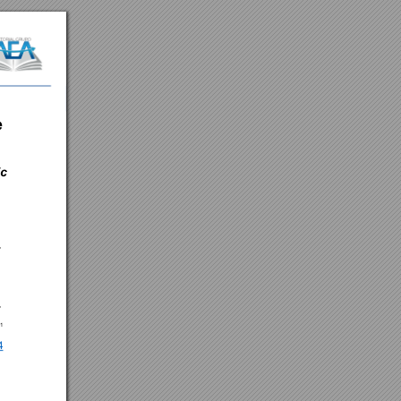
 
c 
, 
, 
1 
4