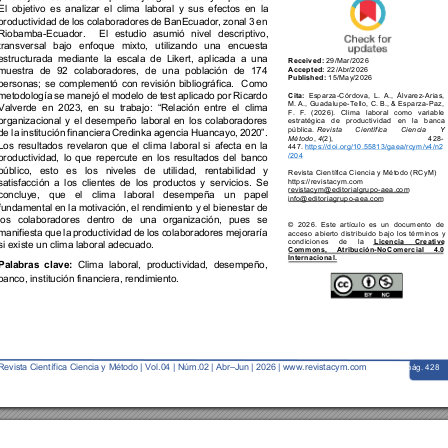
El 
objetivo 
es 
analiz
ar 
el 
clima 
laboral 
y 
sus 
efectos 
en 
la 
productividad 
de 
los 
colaboradores 
de 
BanEcuador, 
zonal 
3 
en 
Riobamba
-
Ecuador. 
El 
estudio 
as
umió 
nivel 
descriptivo
, 
transversal 
bajo 
enfoque 
mixto, 
utilizando 
una 
encuesta 
estructurada 
mediante 
la 
escala 
de 
Likert, 
aplicada 
a 
una 
29
/
Mar
/202
6
Received: 
22
/
Abr
/202
6
Accepted: 
muestra 
de
9
2 
colaborad
ores, 
de 
u
na 
població
n 
de 
174 
15
/
May
/
202
6 
Published: 
personas; 
se 
complementó 
con 
revisión 
bibliográfica. 
Como 
Esparza
-
Córdova, 
L. 
A., 
Álvarez
-
Arias, 
Cita:
metodologí
a 
se 
manejó 
el 
modelo de 
test 
aplicado 
por 
Ricardo 
M. A., Guadalupe
-
Tello, C. B., & 
Esparza
-
Paz
, 
Valverde 
en 
2023, 
en 
su 
trabajo: 
“Relación 
entre 
el 
clima 
F
. 
F
. 
(2026). 
Clima 
laboral 
com
o 
variable 
estratégica 
de 
productividad 
en 
la 
banca 
organizacional 
y 
el 
desempeño 
laboral 
en 
l
os 
colaboradores 
pública.
Revista 
Científica 
Ciencia 
Y 
de 
la 
instituci
ón 
financiera 
Credinka 
agencia 
Huancayo, 
2020”.  
, 
(2), 
428
-
Método
4
Los 
resultados 
revelaron 
que 
el 
clima 
laboral 
si 
afecta 
en 
la 
447.
https://doi.org/10.55813/gaea/rcym/v4/n2
/204
productividad, 
lo 
que 
repercute 
en 
l
os 
resultados 
del 
banco 
público, 
esto 
es 
los 
niveles 
de 
utilidad, 
rentabilidad 
y 
Revista Científ
ica Ciencia y Mét
odo (RCyM)
https://revistacym.com
satisfacción 
a 
los 
clientes 
de 
los 
productos 
y 
servicios.
Se 
revistacym@editorialgrupo
-
aea.com
concluye, 
que 
el 
clima 
laboral 
desempeña 
un 
papel 
info@editoriagrup
o
-
aea.com
fundamental 
en la motiva
ción, el rend
imiento y e
l bienestar d
e 
los 
colaboradores 
dentro 
de 
una 
organización, 
pues 
se 
© 
202
6
. 
Este 
artículo 
es 
un 
documento 
de 
acceso 
abierto 
distribuido 
bajo 
los 
términos 
y 
manifiest
a 
que 
la 
produ
ctividad 
de 
los 
colaboradores 
mejoraría 
condiciones 
de 
la 
Licencia 
Creative 
si existe un clima laboral adecuado.
Commons, 
Atribución
-
NoComercial 
4.0 
Internacional.
Palabras 
cl
ave: 
Clima 
laboral, 
product
ividad, 
desempeño, 
banco, institución financi
era, rendimiento
.
Revista Ci
entífi
ca
Ciencia y 
Método | 
Vol.0
4 
| Núm.0
2
| 
Abr
–
Jun
| 
2026
| www
.revistacym.c
om
pág. 428