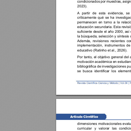
condicionados 
por 
muestras, 
asign
2023).  
A 
partir 
de 
esta 
evidencia, 
se 
críticamente 
qué 
se 
ha 
investigad
permanecen 
en 
torno 
a 
la 
relaci
educación secundaria. Esta revisi
suficiente 
desde 
el 
año 
2000, 
así 
la 
búsqueda, 
selección 
y 
síntesis 
Además, 
revisiones 
recientes 
co
implementación, 
instrumentos 
de
educativo (Ratinho et al., 2026).  
Por 
tanto, 
el 
objetivo 
general 
del 
motivación 
académica 
en 
estudian
bibliográfica de 
investigaciones pu
se 
busca 
identificar 
los 
element
Revista Ci
entífi
ca
Ciencia y 
Método | 
Vol.0
4 
| 
Artículo Científico 
dimensiones 
motivacionales 
evalu
curricular 
y 
valorar 
las 
condici