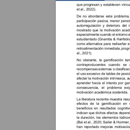
que 
progresan 
y 
establecen 
víncu
et al., 2022).  
De 
no 
abordarse 
este 
problema,
participación 
pasiva, 
menor 
persi
autorregulación 
y 
deterioro 
del 
mostrado 
que 
la 
motivación 
acad
especialmente 
cuando 
el 
entorno 
e
estudiantado 
(Gnambs 
& 
Hanfsting
como 
alternativa 
para 
rediseñar 
e
retroalimentación inmediata, 
progr
al., 2021).  
No 
obstante, 
la 
gamificación 
tam
contraproducentes 
cuando 
se 
recompensas 
externas o 
clasifica
el uso 
excesivo de tablas 
de posic
afectar 
la 
motivación 
intrínseca, 
a
aprender 
hacia 
el 
interés 
por 
gan
consecuencia, 
el 
p
roblema 
e
xi
motivación académica sostenida.  
La literatura 
reciente muestra 
resu
efectos 
de 
la 
gamificación 
en 
beneficios 
en 
resultados 
cognitiv
indican que dichos efectos depen
la 
duración, 
los 
elementos 
lúdicos
(Bai et 
al., 2020; 
Sailer 
& Homner,
han 
reportado 
mejoras 
motivacio