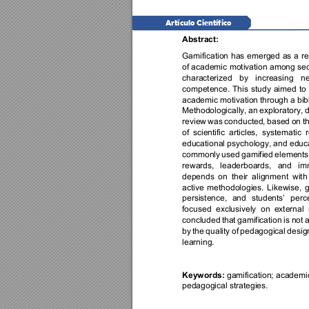
Artículo Científico 
Abstract: 
Gamification 
has 
emerged 
as 
a 
re
of academic 
motivation among se
characterized 
by 
increasing 
ne
competence. 
This 
study 
aimed 
to 
academic motivation 
through a 
bib
Methodologically, 
an 
exploratory, 
d
review 
was 
cond
ucted, 
based 
on 
t
of 
scientific 
articles, 
systematic 
r
educational psychology, and educa
commonly 
used 
gamified 
elements
rewards, 
leaderboards, 
and 
im
depends 
on 
their 
alignment 
with
active 
methodologies. 
Likewise, 
g
persistence, 
and 
students’ 
perc
focused 
exclusively 
on 
external 
concluded 
that 
gamification 
is 
not 
a
by 
the 
quality 
of 
pedagogical 
desig
learning.
Keywords:
gamification; academi
pedagogical strategies.