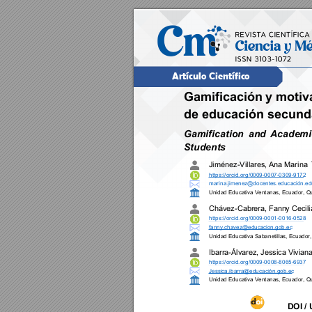
Artículo Cient
ífico
Gamificación 
y 
motiv
de educación secund
Gamification 
and 
Academi
Students
Jiménez
-
Villares, Ana Marina 
https://orcid.org/0009
-
0007
-
0309
-
9172
marina.j
imenez@docent
es.educaci
ón.ed
Unidad Educat
iva Ventanas
, Ecuador, Q
Chávez
-
Cabrera, Fanny Cecili
https://orcid.org/0009
-
0001
-
0016
-
0528
fanny.chavez@
educacion.gob.ec
Unidad Educat
iva Sabanetil
las
, Ecuador,
Ibarra
-
Álvarez, Jessica Vivian
https://orcid.org/0009
-
0008
-
8065
-
6937
Jessica.ibarra@educación.gob.ec
Unidad Educat
iva Ventanas
, Ecuador, Q
DOI /