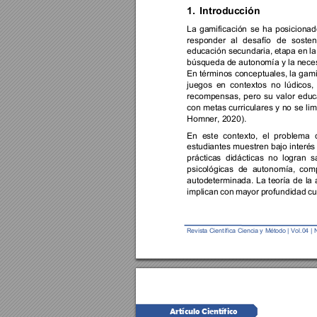
1.
Introducción
La 
gamificación 
se 
ha 
posicionad
responder 
al 
desafío 
de 
sosten
educación secundaria, 
etapa en 
la
búsqueda de autonomía y la necesi
En términos conceptuales, la 
gami
juegos 
en 
contextos 
no 
lúdicos, 
recompensas, 
pero 
su 
valor 
educ
con 
metas curricul
ares y 
no 
se 
lim
Homner, 2020).  
En 
este 
contexto, 
el 
problema 
estudiantes muestren 
bajo interés
prácticas 
didácticas 
no 
logran 
s
psicológicas 
de 
autonomía, 
comp
autodeterminada. 
La 
teoría 
de 
la 
implican 
con 
mayor 
profundidad 
cu
Revista Ci
entífi
ca
Ciencia y 
Método | 
Vol.0
4 
| 
Artículo Científico 