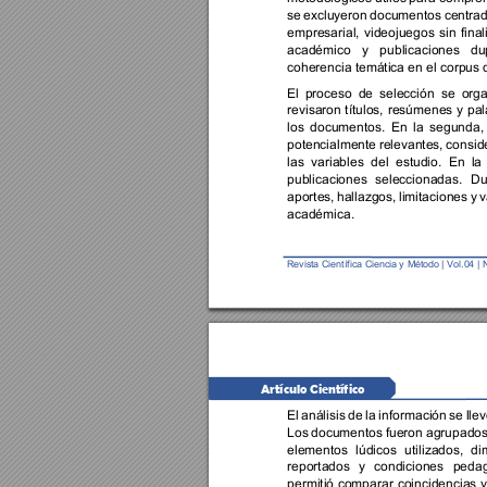
se 
excluyeron 
documentos 
centrad
empresarial, 
videojuegos 
sin 
final
académico 
y 
publicaciones 
du
coherencia temática en el corpus 
El 
proceso 
de 
selección 
se 
orga
revisaron 
títulos, 
resúmenes 
y 
pal
los 
documentos. 
En 
la 
segunda, 
potencialmente 
relevantes, 
consid
las 
variables 
del 
estudio. 
En 
la 
publicaciones 
seleccionadas. 
Du
aportes, 
hallazgos, 
limitaciones 
y 
v
académica. 
Revista Ci
entífi
ca
Ciencia y 
Método | 
Vol.0
4 
| 
Artículo Científico 
El 
análisis 
de 
la 
información 
se 
llev
Los 
documentos 
fueron 
agrupados
elementos 
lúdicos 
utilizados, 
di
reportados 
y 
condiciones 
pedag
permitió 
comparar 
coincidencias 
y