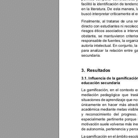
facilitó la 
identificación de tendenc
en 
la 
literatura. 
De 
esta 
manera, 
l
buscó interpretar críticamente el 
Finalmente, 
al 
tratarse 
de 
una 
re
directo con estudiantes ni recolecc
riesgos 
éticos 
asociados 
a 
interv
obstante, 
se 
mantuvieron 
criterio
responsable de fuentes, 
la organi
autoría intelectual. 
En conjunto, la
para 
analizar 
la 
relación 
entre 
ga
secundaria. 
3.
Resultados
3.1. 
Influencia de la gamificaci
educación secundaria
La 
gamificación, 
en 
el 
contexto 
e
mediación 
pedagógica 
que 
tras
situaciones de 
aprendizaje que no
únicamente 
en 
hacer 
más 
atract
académica mediante metas visibles
y 
reconocimiento 
del 
progreso.
especialmente 
pertinente 
porque 
motivación suele volverse más ine
de autonomía, pertenencia y perc
La 
gamificación 
en 
el 
ámbito 
escol