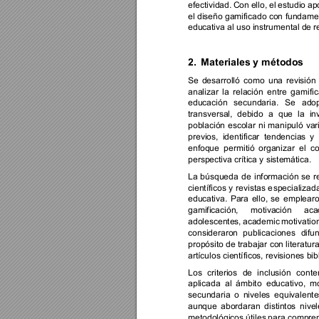
efectividad. 
Con 
ello, 
el 
estudio 
ap
el diseño gamificado con 
fundamen
educativa al uso instrumental de re
2.
Materiale
s y métodos
Se 
desarrolló 
como 
una 
revisión 
analizar 
la 
relación 
entre 
gamific
educación 
secundaria. 
Se 
adop
transversal, 
debido 
a 
que 
la 
in
población 
escolar 
ni 
manipuló 
var
previos, 
identificar 
tendencias 
y 
enfoque 
permitió 
organizar 
el 
co
perspectiva crítica y sistemática. 
La 
búsqueda 
de 
información 
se 
r
científicos 
y 
revistas 
e
specializad
educativa. 
Para 
ello, 
se 
emplearo
gamificación, 
motivación 
aca
adolescentes, 
academic 
motivation
consideraron 
publicaciones 
difu
propósito de 
trabajar 
con literatura
artículos científicos, revisiones bi
Los 
criterios 
de 
inclusió
n 
conte
aplicada 
al 
ámbito 
educativo, 
mo
secundaria 
o 
niveles 
equivalente
aunque 
abordaran 
distintos 
nivel
metodológicos útiles 
para compren