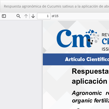
Volver
Respuesta agronómica de Cucumis sativus a la aplicación de ab
a
los
detalles
del
artículo