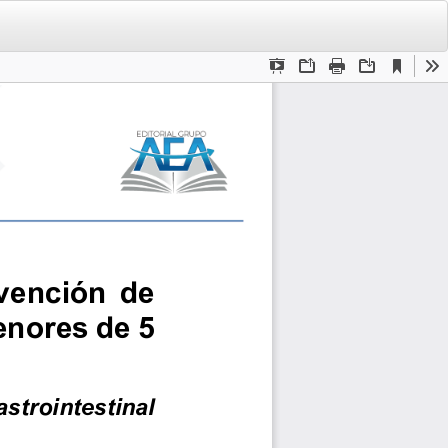
De
De
PD