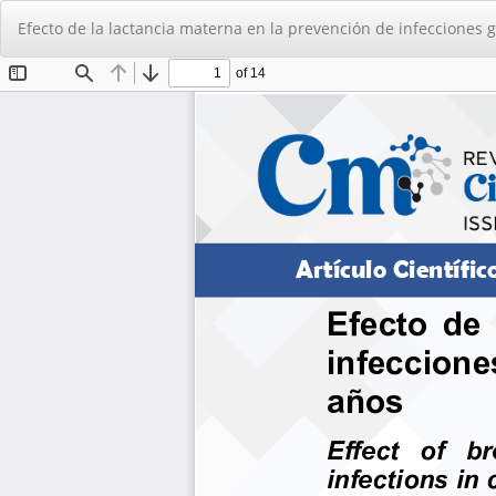
Volver
Efecto de la lactancia materna en la prevención de infecciones 
a
los
detalles
del
artículo