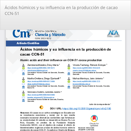
Volver
Ácidos húmicos y su influencia en la producción de cacao
a
CCN-51
los
detalles
del
De
De
artículo
PD