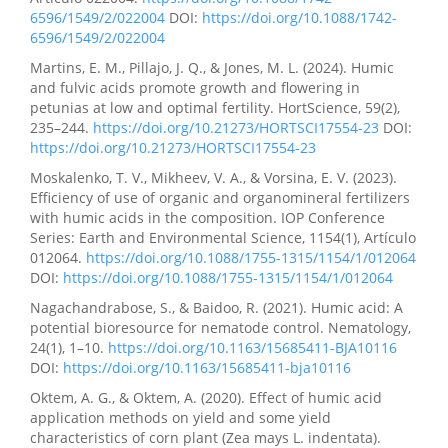
6596/1549/2/022004
DOI:
https://doi.org/10.1088/1742-
6596/1549/2/022004
Martins, E. M., Pillajo, J. Q., & Jones, M. L. (2024). Humic
and fulvic acids promote growth and flowering in
petunias at low and optimal fertility. HortScience, 59(2),
235–244.
https://doi.org/10.21273/HORTSCI17554-23
DOI:
https://doi.org/10.21273/HORTSCI17554-23
Moskalenko, T. V., Mikheev, V. A., & Vorsina, E. V. (2023).
Efficiency of use of organic and organomineral fertilizers
with humic acids in the composition. IOP Conference
Series: Earth and Environmental Science, 1154(1), Artículo
012064.
https://doi.org/10.1088/1755-1315/1154/1/012064
DOI:
https://doi.org/10.1088/1755-1315/1154/1/012064
Nagachandrabose, S., & Baidoo, R. (2021). Humic acid: A
potential bioresource for nematode control. Nematology,
24(1), 1–10.
https://doi.org/10.1163/15685411-BJA10116
DOI:
https://doi.org/10.1163/15685411-bja10116
Oktem, A. G., & Oktem, A. (2020). Effect of humic acid
application methods on yield and some yield
characteristics of corn plant (Zea mays L. indentata).