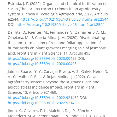
Estrada, J. F. (2022). Organic and chemical fertilization of
cacao (Theobroma cacao L.) clones in an agroforestry
system. Ciencia y Tecnología Agropecuaria, 23(2), Artículo
e2544.
https://doi.org/10.21930/rcta.vol23_num2_art:2544
DOI:
https://doi.org/10.21930/rcta.vol23_num2_art:2544
De Hita, D., Fuentes, M., Fernández, V., Zamarreño, A. M.,
Olaetxea, M., & García-Mina, J. M. (2020). Discriminating
the short-term action of root and foliar application of
humic acids on plant growth: Emerging role of jasmonic
acid. Frontiers in Plant Science, 11, Artículo 493.
https://doi.org/10.3389/fpls.2020.00493
DOI:
https://doi.org/10.3389/fpls.2020.00493
Jaimes-Suárez, Y. Y., Carvajal-Rivera, A. S., Galvis-Neira, D.
A., Carvalho, F. E. L., & Rojas-Molina, J. (2022). Cacao
agroforestry systems beyond the stigmas: Biotic and
abiotic stress incidence impact. Frontiers in Plant
Science, 13, Artículo 921469.
https://doi.org/10.3389/fpls.2022.921469
DOI:
https://doi.org/10.3389/fpls.2022.921469
Jindo, K., Olivares, F. L., Malcher, D. J. P., Sánchez-
Monedero, M. A., Kempenaar, C., & Canellas, L. P. (2020).