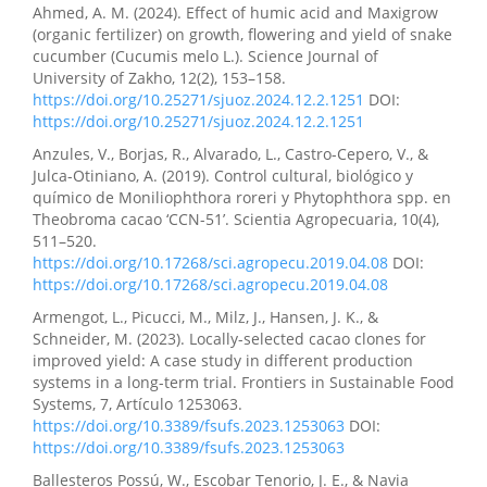
Ahmed, A. M. (2024). Effect of humic acid and Maxigrow
(organic fertilizer) on growth, flowering and yield of snake
cucumber (Cucumis melo L.). Science Journal of
University of Zakho, 12(2), 153–158.
https://doi.org/10.25271/sjuoz.2024.12.2.1251
DOI:
https://doi.org/10.25271/sjuoz.2024.12.2.1251
Anzules, V., Borjas, R., Alvarado, L., Castro-Cepero, V., &
Julca-Otiniano, A. (2019). Control cultural, biológico y
químico de Moniliophthora roreri y Phytophthora spp. en
Theobroma cacao ‘CCN-51’. Scientia Agropecuaria, 10(4),
511–520.
https://doi.org/10.17268/sci.agropecu.2019.04.08
DOI:
https://doi.org/10.17268/sci.agropecu.2019.04.08
Armengot, L., Picucci, M., Milz, J., Hansen, J. K., &
Schneider, M. (2023). Locally-selected cacao clones for
improved yield: A case study in different production
systems in a long-term trial. Frontiers in Sustainable Food
Systems, 7, Artículo 1253063.
https://doi.org/10.3389/fsufs.2023.1253063
DOI:
https://doi.org/10.3389/fsufs.2023.1253063
Ballesteros Possú, W., Escobar Tenorio, J. E., & Navia