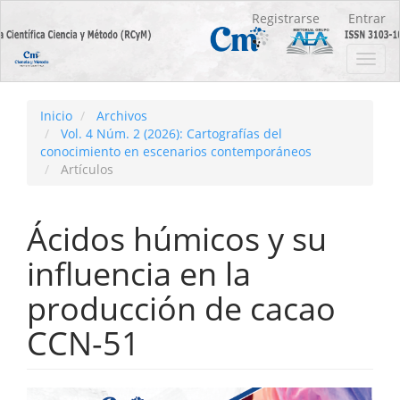
Navegación
Registrarse
Entrar
principal
Contenido
Toggl
principal
navig
Barra
lateral
Inicio
Archivos
Vol. 4 Núm. 2 (2026): Cartografías del
conocimiento en escenarios contemporáneos
Artículos
Ácidos húmicos y su
influencia en la
producción de cacao
CCN-51