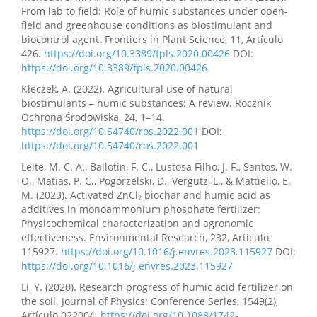
From lab to field: Role of humic substances under open-
field and greenhouse conditions as biostimulant and
biocontrol agent. Frontiers in Plant Science, 11, Artículo
426.
https://doi.org/10.3389/fpls.2020.00426
DOI:
https://doi.org/10.3389/fpls.2020.00426
Kłeczek, A. (2022). Agricultural use of natural
biostimulants – humic substances: A review. Rocznik
Ochrona Środowiska, 24, 1–14.
https://doi.org/10.54740/ros.2022.001
DOI:
https://doi.org/10.54740/ros.2022.001
Leite, M. C. A., Ballotin, F. C., Lustosa Filho, J. F., Santos, W.
O., Matias, P. C., Pogorzelski, D., Vergutz, L., & Mattiello, E.
M. (2023). Activated ZnCl₂ biochar and humic acid as
additives in monoammonium phosphate fertilizer:
Physicochemical characterization and agronomic
effectiveness. Environmental Research, 232, Artículo
115927.
https://doi.org/10.1016/j.envres.2023.115927
DOI:
https://doi.org/10.1016/j.envres.2023.115927
Li, Y. (2020). Research progress of humic acid fertilizer on
the soil. Journal of Physics: Conference Series, 1549(2),
Artículo 022004.
https://doi.org/10.1088/1742-