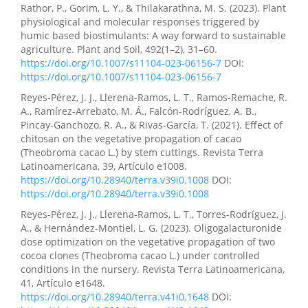
Rathor, P., Gorim, L. Y., & Thilakarathna, M. S. (2023). Plant
physiological and molecular responses triggered by
humic based biostimulants: A way forward to sustainable
agriculture. Plant and Soil, 492(1–2), 31–60.
https://doi.org/10.1007/s11104-023-06156-7
DOI:
https://doi.org/10.1007/s11104-023-06156-7
Reyes-Pérez, J. J., Llerena-Ramos, L. T., Ramos-Remache, R.
A., Ramírez-Arrebato, M. Á., Falcón-Rodríguez, A. B.,
Pincay-Ganchozo, R. A., & Rivas-García, T. (2021). Effect of
chitosan on the vegetative propagation of cacao
(Theobroma cacao L.) by stem cuttings. Revista Terra
Latinoamericana, 39, Artículo e1008.
https://doi.org/10.28940/terra.v39i0.1008
DOI:
https://doi.org/10.28940/terra.v39i0.1008
Reyes-Pérez, J. J., Llerena-Ramos, L. T., Torres-Rodríguez, J.
A., & Hernández-Montiel, L. G. (2023). Oligogalacturonide
dose optimization on the vegetative propagation of two
cocoa clones (Theobroma cacao L.) under controlled
conditions in the nursery. Revista Terra Latinoamericana,
41, Artículo e1648.
https://doi.org/10.28940/terra.v41i0.1648
DOI: