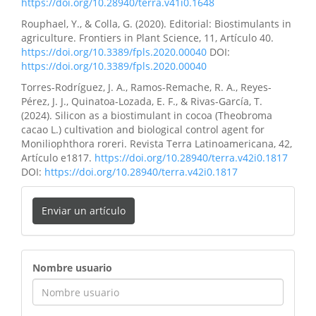
https://doi.org/10.28940/terra.v41i0.1648
Rouphael, Y., & Colla, G. (2020). Editorial: Biostimulants in
agriculture. Frontiers in Plant Science, 11, Artículo 40.
https://doi.org/10.3389/fpls.2020.00040
DOI:
https://doi.org/10.3389/fpls.2020.00040
Torres-Rodríguez, J. A., Ramos-Remache, R. A., Reyes-
Pérez, J. J., Quinatoa-Lozada, E. F., & Rivas-García, T.
(2024). Silicon as a biostimulant in cocoa (Theobroma
cacao L.) cultivation and biological control agent for
Moniliophthora roreri. Revista Terra Latinoamericana, 42,
Artículo e1817.
https://doi.org/10.28940/terra.v42i0.1817
DOI:
https://doi.org/10.28940/terra.v42i0.1817
Enviar un artículo
ingreso
Nombre usuario