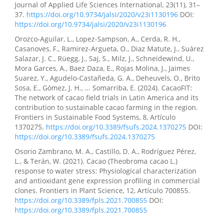
Journal of Applied Life Sciences International, 23(11), 31–
37.
https://doi.org/10.9734/jalsi/2020/v23i1130196
DOI:
https://doi.org/10.9734/jalsi/2020/v23i1130196
Orozco-Aguilar, L., Lopez-Sampson, A., Cerda, R. H.,
Casanoves, F., Ramirez-Argueta, O., Diaz Matute, J., Suárez
Salazar, J. C., Rüegg, J., Saj, S., Milz, J., Schneidewind, U.,
Mora Garces, A., Baez Daza, E., Rojas Molina, J., Jaimes
Suarez, Y., Agudelo-Castañeda, G. A., Deheuvels, O., Brito
Sosa, E., Gómez, J. H., ... Somarriba, E. (2024). CacaoFIT:
The network of cacao field trials in Latin America and its
contribution to sustainable cacao farming in the region.
Frontiers in Sustainable Food Systems, 8, Artículo
1370275.
https://doi.org/10.3389/fsufs.2024.1370275
DOI:
https://doi.org/10.3389/fsufs.2024.1370275
Osorio Zambrano, M. A., Castillo, D. A., Rodríguez Pérez,
L., & Terán, W. (2021). Cacao (Theobroma cacao L.)
response to water stress: Physiological characterization
and antioxidant gene expression profiling in commercial
clones. Frontiers in Plant Science, 12, Artículo 700855.
https://doi.org/10.3389/fpls.2021.700855
DOI:
https://doi.org/10.3389/fpls.2021.700855