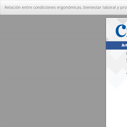
Volver
Relación entre condiciones ergonómicas, bienestar laboral y pro
a
los
detalles
del
artículo