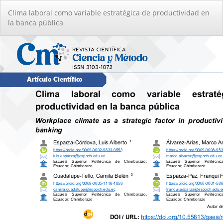
Volver
Clima laboral como variable estratégica de productividad en
a
la banca pública
los
detalles
del
artículo