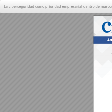
Volver
La ciberseguridad como prioridad empresarial dentro de marcos 
a
los
detalles
del
artículo