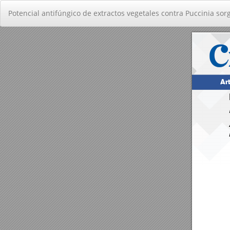
Volver
Potencial antifúngico de extractos vegetales contra Puccinia sor
a
los
detalles
del
artículo