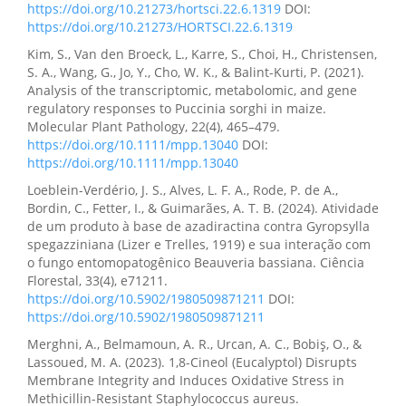
https://doi.org/10.21273/hortsci.22.6.1319
DOI:
https://doi.org/10.21273/HORTSCI.22.6.1319
Kim, S., Van den Broeck, L., Karre, S., Choi, H., Christensen,
S. A., Wang, G., Jo, Y., Cho, W. K., & Balint‐Kurti, P. (2021).
Analysis of the transcriptomic, metabolomic, and gene
regulatory responses to Puccinia sorghi in maize.
Molecular Plant Pathology, 22(4), 465–479.
https://doi.org/10.1111/mpp.13040
DOI:
https://doi.org/10.1111/mpp.13040
Loeblein-Verdério, J. S., Alves, L. F. A., Rode, P. de A.,
Bordin, C., Fetter, I., & Guimarães, A. T. B. (2024). Atividade
de um produto à base de azadiractina contra Gyropsylla
spegazziniana (Lizer e Trelles, 1919) e sua interação com
o fungo entomopatogênico Beauveria bassiana. Ciência
Florestal, 33(4), e71211.
https://doi.org/10.5902/1980509871211
DOI:
https://doi.org/10.5902/1980509871211
Merghni, A., Belmamoun, A. R., Urcan, A. C., Bobiş, O., &
Lassoued, M. A. (2023). 1,8-Cineol (Eucalyptol) Disrupts
Membrane Integrity and Induces Oxidative Stress in
Methicillin-Resistant Staphylococcus aureus.