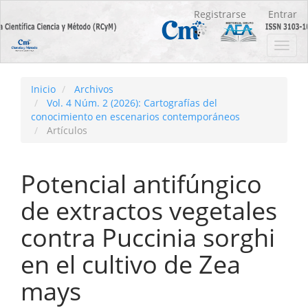
Navegación
Registrarse
Entrar
principal
Contenido
Toggl
principal
navig
Barra
lateral
Inicio
Archivos
Vol. 4 Núm. 2 (2026): Cartografías del
conocimiento en escenarios contemporáneos
Artículos
Potencial antifúngico
de extractos vegetales
contra Puccinia sorghi
en el cultivo de Zea
mays