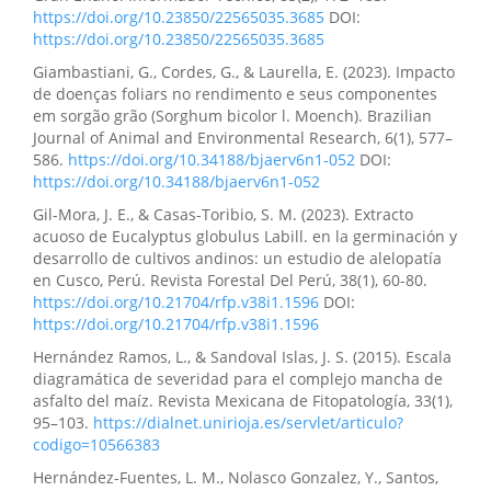
https://doi.org/10.23850/22565035.3685
DOI:
https://doi.org/10.23850/22565035.3685
Giambastiani, G., Cordes, G., & Laurella, E. (2023). Impacto
de doenças foliars no rendimento e seus componentes
em sorgão grão (Sorghum bicolor l. Moench). Brazilian
Journal of Animal and Environmental Research, 6(1), 577–
586.
https://doi.org/10.34188/bjaerv6n1-052
DOI:
https://doi.org/10.34188/bjaerv6n1-052
Gil-Mora, J. E., & Casas-Toribio, S. M. (2023). Extracto
acuoso de Eucalyptus globulus Labill. en la germinación y
desarrollo de cultivos andinos: un estudio de alelopatía
en Cusco, Perú. Revista Forestal Del Perú, 38(1), 60-80.
https://doi.org/10.21704/rfp.v38i1.1596
DOI:
https://doi.org/10.21704/rfp.v38i1.1596
Hernández Ramos, L., & Sandoval Islas, J. S. (2015). Escala
diagramática de severidad para el complejo mancha de
asfalto del maíz. Revista Mexicana de Fitopatología, 33(1),
95–103.
https://dialnet.unirioja.es/servlet/articulo?
codigo=10566383
Hernández-Fuentes, L. M., Nolasco Gonzalez, Y., Santos,