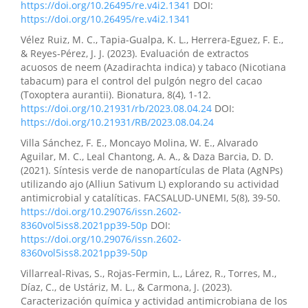
https://doi.org/10.26495/re.v4i2.1341
DOI:
https://doi.org/10.26495/re.v4i2.1341
Vélez Ruiz, M. C., Tapia-Gualpa, K. L., Herrera-Eguez, F. E.,
& Reyes-Pérez, J. J. (2023). Evaluación de extractos
acuosos de neem (Azadirachta indica) y tabaco (Nicotiana
tabacum) para el control del pulgón negro del cacao
(Toxoptera aurantii). Bionatura, 8(4), 1-12.
https://doi.org/10.21931/rb/2023.08.04.24
DOI:
https://doi.org/10.21931/RB/2023.08.04.24
Villa Sánchez, F. E., Moncayo Molina, W. E., Alvarado
Aguilar, M. C., Leal Chantong, A. A., & Daza Barcia, D. D.
(2021). Síntesis verde de nanopartículas de Plata (AgNPs)
utilizando ajo (Alliun Sativum L) explorando su actividad
antimicrobial y catalíticas. FACSALUD-UNEMI, 5(8), 39-50.
https://doi.org/10.29076/issn.2602-
8360vol5iss8.2021pp39-50p
DOI:
https://doi.org/10.29076/issn.2602-
8360vol5iss8.2021pp39-50p
Villarreal-Rivas, S., Rojas-Fermin, L., Lárez, R., Torres, M.,
Díaz, C., de Ustáriz, M. L., & Carmona, J. (2023).
Caracterización química y actividad antimicrobiana de los