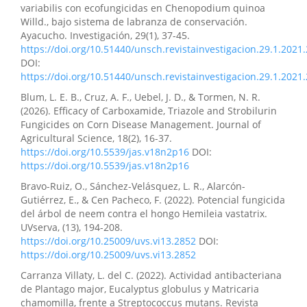
variabilis con ecofungicidas en Chenopodium quinoa
Willd., bajo sistema de labranza de conservación.
Ayacucho. Investigación, 29(1), 37-45.
https://doi.org/10.51440/unsch.revistainvestigacion.29.1.2021
DOI:
https://doi.org/10.51440/unsch.revistainvestigacion.29.1.2021
Blum, L. E. B., Cruz, A. F., Uebel, J. D., & Tormen, N. R.
(2026). Efficacy of Carboxamide, Triazole and Strobilurin
Fungicides on Corn Disease Management. Journal of
Agricultural Science, 18(2), 16-37.
https://doi.org/10.5539/jas.v18n2p16
DOI:
https://doi.org/10.5539/jas.v18n2p16
Bravo-Ruiz, O., Sánchez-Velásquez, L. R., Alarcón-
Gutiérrez, E., & Cen Pacheco, F. (2022). Potencial fungicida
del árbol de neem contra el hongo Hemileia vastatrix.
UVserva, (13), 194-208.
https://doi.org/10.25009/uvs.vi13.2852
DOI:
https://doi.org/10.25009/uvs.vi13.2852
Carranza Villaty, L. del C. (2022). Actividad antibacteriana
de Plantago major, Eucalyptus globulus y Matricaria
chamomilla, frente a Streptococcus mutans. Revista