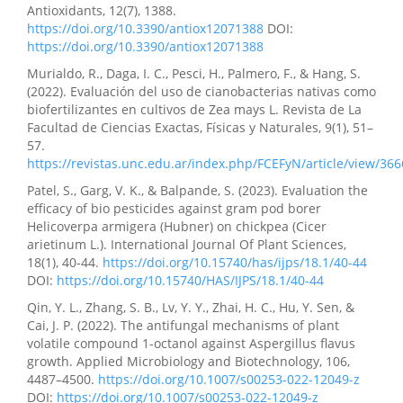
Antioxidants, 12(7), 1388.
https://doi.org/10.3390/antiox12071388
DOI:
https://doi.org/10.3390/antiox12071388
Murialdo, R., Daga, I. C., Pesci, H., Palmero, F., & Hang, S.
(2022). Evaluación del uso de cianobacterias nativas como
biofertilizantes en cultivos de Zea mays L. Revista de La
Facultad de Ciencias Exactas, Físicas y Naturales, 9(1), 51–
57.
https://revistas.unc.edu.ar/index.php/FCEFyN/article/view/36
Patel, S., Garg, V. K., & Balpande, S. (2023). Evaluation the
efficacy of bio pesticides against gram pod borer
Helicoverpa armigera (Hubner) on chickpea (Cicer
arietinum L.). International Journal Of Plant Sciences,
18(1), 40-44.
https://doi.org/10.15740/has/ijps/18.1/40-44
DOI:
https://doi.org/10.15740/HAS/IJPS/18.1/40-44
Qin, Y. L., Zhang, S. B., Lv, Y. Y., Zhai, H. C., Hu, Y. Sen, &
Cai, J. P. (2022). The antifungal mechanisms of plant
volatile compound 1-octanol against Aspergillus flavus
growth. Applied Microbiology and Biotechnology, 106,
4487–4500.
https://doi.org/10.1007/s00253-022-12049-z
DOI:
https://doi.org/10.1007/s00253-022-12049-z