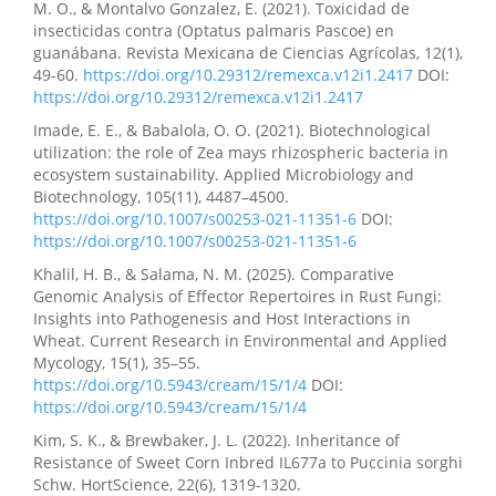
M. O., & Montalvo Gonzalez, E. (2021). Toxicidad de
insecticidas contra (Optatus palmaris Pascoe) en
guanábana. Revista Mexicana de Ciencias Agrícolas, 12(1),
49-60.
https://doi.org/10.29312/remexca.v12i1.2417
DOI:
https://doi.org/10.29312/remexca.v12i1.2417
Imade, E. E., & Babalola, O. O. (2021). Biotechnological
utilization: the role of Zea mays rhizospheric bacteria in
ecosystem sustainability. Applied Microbiology and
Biotechnology, 105(11), 4487–4500.
https://doi.org/10.1007/s00253-021-11351-6
DOI:
https://doi.org/10.1007/s00253-021-11351-6
Khalil, H. B., & Salama, N. M. (2025). Comparative
Genomic Analysis of Effector Repertoires in Rust Fungi:
Insights into Pathogenesis and Host Interactions in
Wheat. Current Research in Environmental and Applied
Mycology, 15(1), 35–55.
https://doi.org/10.5943/cream/15/1/4
DOI:
https://doi.org/10.5943/cream/15/1/4
Kim, S. K., & Brewbaker, J. L. (2022). Inheritance of
Resistance of Sweet Corn Inbred IL677a to Puccinia sorghi
Schw. HortScience, 22(6), 1319-1320.