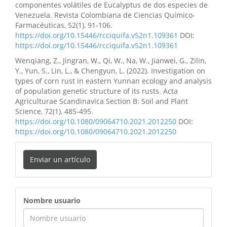
componentes volátiles de Eucalyptus de dos especies de
Venezuela. Revista Colombiana de Ciencias Químico-
Farmacéuticas, 52(1), 91-106.
https://doi.org/10.15446/rcciquifa.v52n1.109361
DOI:
https://doi.org/10.15446/rcciquifa.v52n1.109361
Wenqiang, Z., Jingran, W., Qi, W., Na, W., Jianwei, G., Zilin,
Y., Yun, S., Lin, L., & Chengyun, L. (2022). Investigation on
types of corn rust in eastern Yunnan ecology and analysis
of population genetic structure of its rusts. Acta
Agriculturae Scandinavica Section B: Soil and Plant
Science, 72(1), 485-495.
https://doi.org/10.1080/09064710.2021.2012250
DOI:
https://doi.org/10.1080/09064710.2021.2012250
Enviar un artículo
ingreso
Nombre usuario