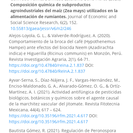
Composición química de subproductos
agroindustriales del maíz (Zea mays) utilizados en la
alimentación de rumiantes.
Journal of Economic and
Social Science Research, 6(2), 152.
10.55813/gaea/jessr/v6/n2/246
Alejos-Loyola, G. L., & Valverde-Rodríguez, A. (2020).
Comportamiento de la broca del café (Hypothenemus
Hampei) ante efectos del biocida Neem (Azadirachta
Italo Fernando Espinoza-Guerra, Ángel Virgilio Cedeño-
indica) e Higuerilla (Ricinus communis) en Monzón, Perú.
Moreira, Jorge Geovanny Muñoz-Rodríguez, Diego Javier
Revista Investigación Agraria, 2(1), 64-71.
Conrrado-Palma, Marjorie Vanesa Borbor-Lainez
(2026)
https://doi.org/10.47840/reina.2.1.837
DOI:
Degradabilidad ruminal in vitro y cinética de
https://doi.org/10.47840/ReInA.2.1.837
fermentación de residuos agroindustriales de maíz
(Zea mays) como alternativa para la alimentación de
Ayvar-Serna, S., Díaz-Nájera, J. F., Vargas-Hernández, M.,
rumiantes.
Journal of Economic and Social Science
Enciso-Maldonado, G. A., Alvarado-Gómez, O. G., & Ortíz-
Research, 6(2), 163.
Martínez, A. I. (2021). Actividad antifúngica de pesticidas
10.55813/gaea/jessr/v6/n2/247
biológicos, botánicos y químicos sobre el agente causal
de la marchitez vascular del jitomate. Revista Fitotecnia
Mexicana, 44(4), 617 – 624.
https://doi.org/10.35196/rfm.2021.4.617
DOI:
https://doi.org/10.35196/rfm.2021.4.617
Bautista Gómez, R. (2021). Regulación de Peronospora