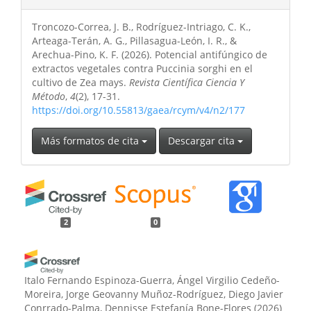
Troncozo-Correa, J. B., Rodríguez-Intriago, C. K.,
Arteaga-Terán, A. G., Pillasagua-León, I. R., &
Arechua-Pino, K. F. (2026). Potencial antifúngico de
extractos vegetales contra Puccinia sorghi en el
cultivo de Zea mays.
Revista Científica Ciencia Y
Método
,
4
(2), 17-31.
https://doi.org/10.55813/gaea/rcym/v4/n2/177
Más formatos de cita
Descargar cita
2
0
Italo Fernando Espinoza-Guerra, Ángel Virgilio Cedeño-
Moreira, Jorge Geovanny Muñoz-Rodríguez, Diego Javier
Conrrado-Palma, Dennisse Estefanía Bone-Flores
(2026)