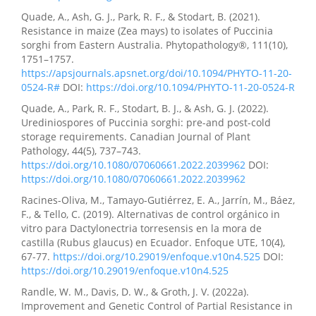
Quade, A., Ash, G. J., Park, R. F., & Stodart, B. (2021).
Resistance in maize (Zea mays) to isolates of Puccinia
sorghi from Eastern Australia. Phytopathology®, 111(10),
1751–1757.
https://apsjournals.apsnet.org/doi/10.1094/PHYTO-11-20-
0524-R#
DOI:
https://doi.org/10.1094/PHYTO-11-20-0524-R
Quade, A., Park, R. F., Stodart, B. J., & Ash, G. J. (2022).
Urediniospores of Puccinia sorghi: pre-and post-cold
storage requirements. Canadian Journal of Plant
Pathology, 44(5), 737–743.
https://doi.org/10.1080/07060661.2022.2039962
DOI:
https://doi.org/10.1080/07060661.2022.2039962
Racines-Oliva, M., Tamayo-Gutiérrez, E. A., Jarrín, M., Báez,
F., & Tello, C. (2019). Alternativas de control orgánico in
vitro para Dactylonectria torresensis en la mora de
castilla (Rubus glaucus) en Ecuador. Enfoque UTE, 10(4),
67-77.
https://doi.org/10.29019/enfoque.v10n4.525
DOI:
https://doi.org/10.29019/enfoque.v10n4.525
Randle, W. M., Davis, D. W., & Groth, J. V. (2022a).
Improvement and Genetic Control of Partial Resistance in