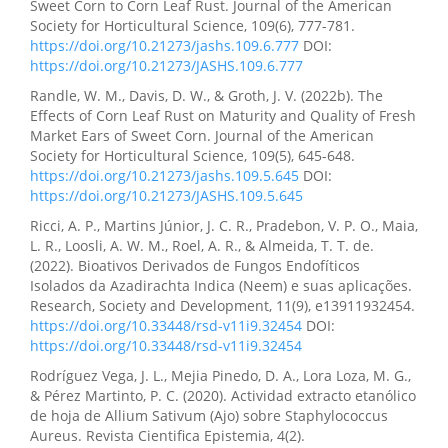
Sweet Corn to Corn Leaf Rust. Journal of the American
Society for Horticultural Science, 109(6), 777-781.
https://doi.org/10.21273/jashs.109.6.777
DOI:
https://doi.org/10.21273/JASHS.109.6.777
Randle, W. M., Davis, D. W., & Groth, J. V. (2022b). The
Effects of Corn Leaf Rust on Maturity and Quality of Fresh
Market Ears of Sweet Corn. Journal of the American
Society for Horticultural Science, 109(5), 645-648.
https://doi.org/10.21273/jashs.109.5.645
DOI:
https://doi.org/10.21273/JASHS.109.5.645
Ricci, A. P., Martins Júnior, J. C. R., Pradebon, V. P. O., Maia,
L. R., Loosli, A. W. M., Roel, A. R., & Almeida, T. T. de.
(2022). Bioativos Derivados de Fungos Endofíticos
Isolados da Azadirachta Indica (Neem) e suas aplicações.
Research, Society and Development, 11(9), e13911932454.
https://doi.org/10.33448/rsd-v11i9.32454
DOI:
https://doi.org/10.33448/rsd-v11i9.32454
Rodríguez Vega, J. L., Mejia Pinedo, D. A., Lora Loza, M. G.,
& Pérez Martinto, P. C. (2020). Actividad extracto etanólico
de hoja de Allium Sativum (Ajo) sobre Staphylococcus
Aureus. Revista Cientifica Epistemia, 4(2).