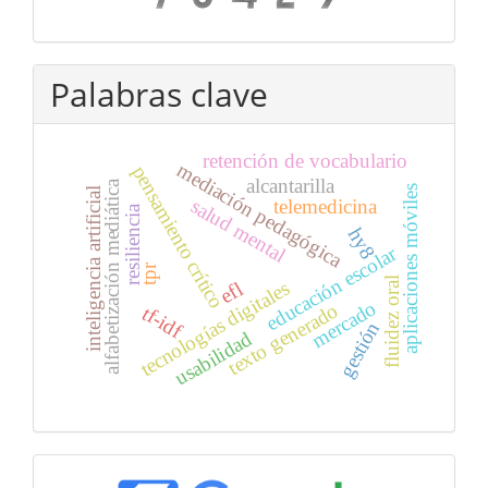
Palabras clave
retención de vocabulario
mediación pedagógica
pensamiento crítico
alcantarilla
alfabetización mediática
aplicaciones móviles
inteligencia artificial
salud mental
telemedicina
resiliencia
hy8
educación escolar
tpr
fluidez oral
tecnologías digitales
efl
mercado
texto generado
tf-idf
gestión
usabilidad