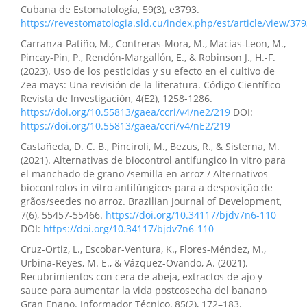
Cubana de Estomatología, 59(3), e3793.
https://revestomatologia.sld.cu/index.php/est/article/view/37
Carranza-Patiño, M., Contreras-Mora, M., Macias-Leon, M.,
Pincay-Pin, P., Rendón-Margallón, E., & Robinson J., H.-F.
(2023). Uso de los pesticidas y su efecto en el cultivo de
Zea mays: Una revisión de la literatura. Código Científico
Revista de Investigación, 4(E2), 1258-1286.
https://doi.org/10.55813/gaea/ccri/v4/ne2/219
DOI:
https://doi.org/10.55813/gaea/ccri/v4/nE2/219
Castañeda, D. C. B., Pinciroli, M., Bezus, R., & Sisterna, M.
(2021). Alternativas de biocontrol antifungico in vitro para
el manchado de grano /semilla en arroz / Alternativos
biocontrolos in vitro antifúngicos para a desposição de
grãos/seedes no arroz. Brazilian Journal of Development,
7(6), 55457-55466.
https://doi.org/10.34117/bjdv7n6-110
DOI:
https://doi.org/10.34117/bjdv7n6-110
Cruz-Ortiz, L., Escobar-Ventura, K., Flores-Méndez, M.,
Urbina-Reyes, M. E., & Vázquez-Ovando, A. (2021).
Recubrimientos con cera de abeja, extractos de ajo y
sauce para aumentar la vida postcosecha del banano
Gran Enano. Informador Técnico, 85(2), 172–183.