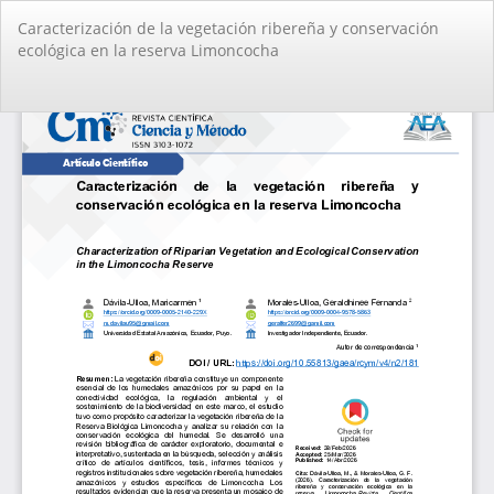
Volver
Caracterización de la vegetación ribereña y conservación
a
ecológica en la reserva Limoncocha
los
detalles
del
De
De
artículo
PD