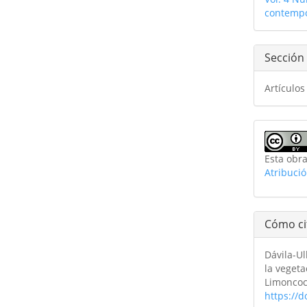
artíc
contemp
Sección
Artículos
Esta obra
Atribuci
Cómo ci
Dávila-Ul
la vegeta
Limonco
https://