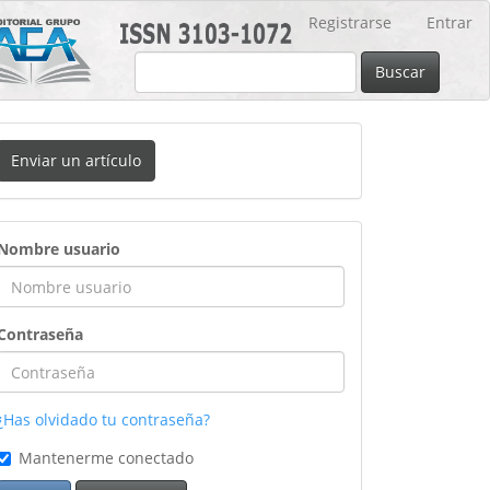
Registrarse
Entrar
Buscar
nviar
Enviar un artículo
n
rtículo
ingreso
Nombre usuario
Contraseña
¿Has olvidado tu contraseña?
Mantenerme conectado