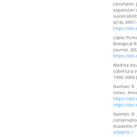
Lessmann, J.
expansion o
vulnerabili
6(14), 4997
https://doi
López Pumal
Biological 
Journal, 3(0
https://doi
Medina Inca
cobertura v
1990–2000 [
Naiman, R. 
zones. Annu
https://doi
https://doi
Naiman, R. J
conservati
Academic P
3/50010-1