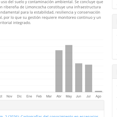
uso del suelo y contaminación ambiental. Se concluye que
ón ribereña de Limoncocha constituye una infraestructura
undamental para la estabilidad, resiliencia y conservación
, por lo que su gestión requiere monitoreo continuo y un
ritorial integrado.
emes.bootstrap3.displayStats.downloads##
les
o
m. 2 (2026): Cartografías del conocimiento en escenarios