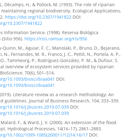
., Décamps, H., & Pollock, M. (1993). The role of riparian
n maintaining regional biodiversity. Ecological Applications,
12.
https://doi.org/10.2307/1941822
DOI:
.org/10.2307/1941822
s Information Service. (1998). Reserva Biológica
(Sitio 956).
https://rsis.ramsar.org/ris/956
lly-Quinn, M., Aguiar, F. C., Manolaki, P., Bruno, D., Bejarano,
i, N., Fernandes, M. R., Franco, J. C., Pettit, N., Portela, A. P.,
., Tammeorg, P., Rodríguez-González, P. M., & Dufour, S.
bal overview of ecosystem services provided by riparian
 BioScience, 70(6), 501–514.
.org/10.1093/biosci/biaa041
DOI:
.org/10.1093/biosci/biaa041
(2019). Literature review as a research methodology: An
d guidelines. Journal of Business Research, 104, 333–339.
.org/10.1016/j.jbusres.2019.07.039
DOI:
.org/10.1016/j.jbusres.2019.07.039
 Malard, F., & Ward, J. V. (2000). An extension of the flood
pt. Hydrological Processes, 14(16–17), 2861–2883.
.org/10.1002/1099-1085(200011/12)14:16/17
DOI: