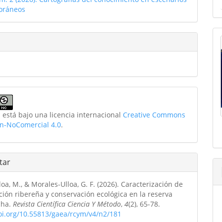
ulo
oráneos
 está bajo una licencia internacional
Creative Commons
ón-NoComercial 4.0
.
tar
loa, M., & Morales-Ulloa, G. F. (2026). Caracterización de
ción ribereña y conservación ecológica en la reserva
cha.
Revista Científica Ciencia Y Método
,
4
(2), 65-78.
doi.org/10.55813/gaea/rcym/v4/n2/181