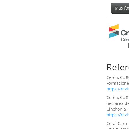
Más fo
Refer
Cerón, C., 
Formaciones
https://rev
Cerón, C., 
hectárea de
Cinchonia, 4
https://rev
Coral Carril