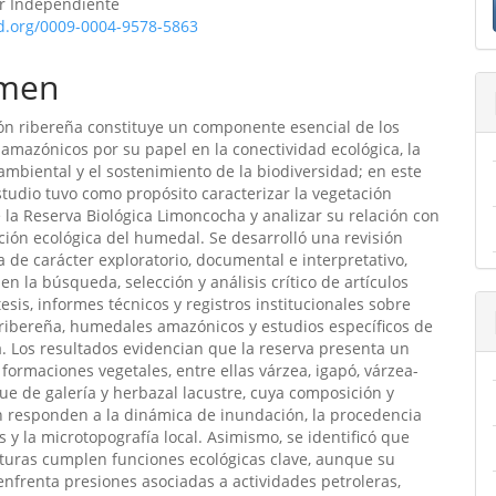
or Independiente
ulo
id.org/0009-0004-9578-5863
men
ón ribereña constituye un componente esencial de los
mazónicos por su papel en la conectividad ecológica, la
ambiental y el sostenimiento de la biodiversidad; en este
studio tuvo como propósito caracterizar la vegetación
 la Reserva Biológica Limoncocha y analizar su relación con
ción ecológica del humedal. Se desarrolló una revisión
ca de carácter exploratorio, documental e interpretativo,
en la búsqueda, selección y análisis crítico de artículos
 tesis, informes técnicos y registros institucionales sobre
ribereña, humedales amazónicos y estudios específicos de
 Los resultados evidencian que la reserva presenta un
formaciones vegetales, entre ellas várzea, igapó, várzea-
ue de galería y herbazal lacustre, cuya composición y
n responden a la dinámica de inundación, la procedencia
s y la microtopografía local. Asimismo, se identificó que
turas cumplen funciones ecológicas clave, aunque su
enfrenta presiones asociadas a actividades petroleras,