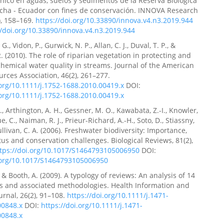
énico en aguas, suelos y sedimentos de la Reserva Biológica
cha - Ecuador con fines de conservación. INNOVA Research
3), 158–169.
https://doi.org/10.33890/innova.v4.n3.2019.944
//doi.org/10.33890/innova.v4.n3.2019.944
., Vidon, P., Gurwick, N. P., Allan, C. J., Duval, T. P., &
. (2010). The role of riparian vegetation in protecting and
hemical water quality in streams. Journal of the American
rces Association, 46(2), 261–277.
.org/10.1111/j.1752-1688.2010.00419.x
DOI:
.org/10.1111/j.1752-1688.2010.00419.x
, Arthington, A. H., Gessner, M. O., Kawabata, Z.-I., Knowler,
ue, C., Naiman, R. J., Prieur-Richard, A.-H., Soto, D., Stiassny,
Sullivan, C. A. (2006). Freshwater biodiversity: Importance,
atus and conservation challenges. Biological Reviews, 81(2),
tps://doi.org/10.1017/S1464793105006950
DOI:
i.org/10.1017/S1464793105006950
, & Booth, A. (2009). A typology of reviews: An analysis of 14
s and associated methodologies. Health Information and
urnal, 26(2), 91–108.
https://doi.org/10.1111/j.1471-
00848.x
DOI:
https://doi.org/10.1111/j.1471-
00848.x