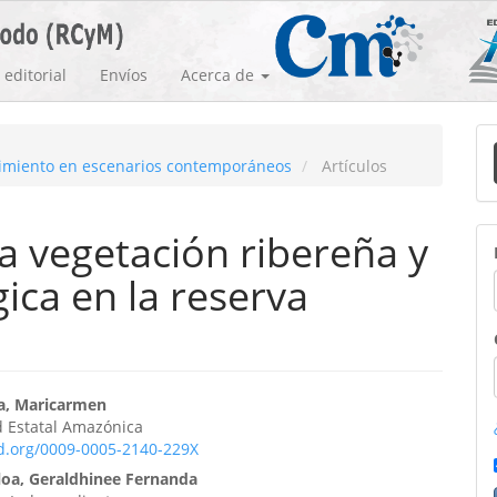
editorial
Envíos
Acerca de
E
ocimiento en escenarios contemporáneos
Artículos
u
a
la vegetación ribereña y
ica en la reserva
enido
oa, Maricarmen
d Estatal Amazónica
ipal
id.org/0009-0005-2140-229X
loa, Geraldhinee Fernanda