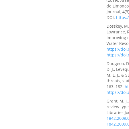
(2019). Ars
de Limonco
Journal, 4(
DOI:
https:
Dosskey, M. G
Lowrance, R
improving c
Water Resou
https://doi
https://doi
Dudgeon, D.
D. J., Lévêq
M. L. J., & 
threats, st
163–182.
ht
https://do
Grant, M. J.
review type
Libraries Jo
1842.2009.
1842.2009.