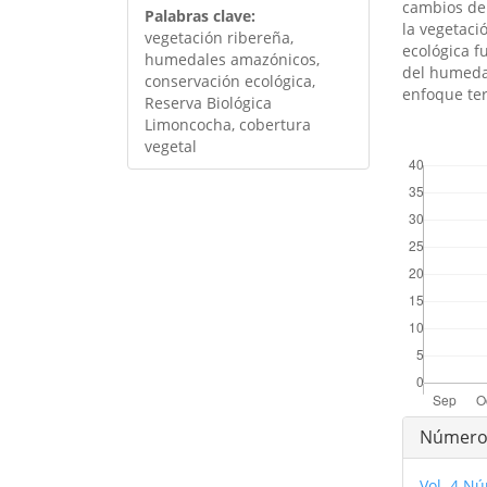
cambios de 
Palabras clave:
la vegetaci
vegetación ribereña,
ecológica f
humedales amazónicos,
del humedal
conservación ecológica,
enfoque ter
Reserva Biológica
Limoncocha, cobertura
vegetal
##plugins.th
Detal
Númer
del
Vol. 4 Nú