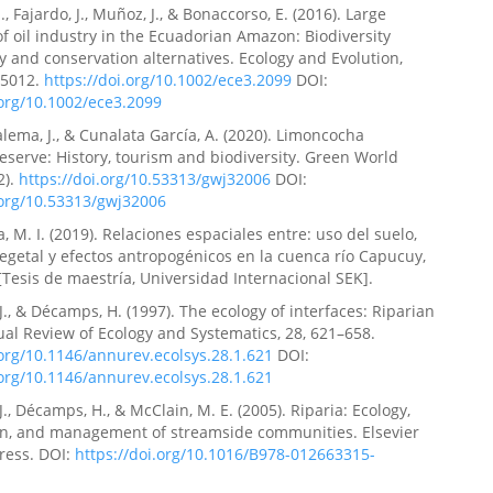
, Fajardo, J., Muñoz, J., & Bonaccorso, E. (2016). Large
f oil industry in the Ecuadorian Amazon: Biodiversity
ty and conservation alternatives. Ecology and Evolution,
–5012.
https://doi.org/10.1002/ece3.2099
DOI:
.org/10.1002/ece3.2099
ema, J., & Cunalata García, A. (2020). Limoncocha
Reserve: History, tourism and biodiversity. Green World
2).
https://doi.org/10.53313/gwj32006
DOI:
.org/10.53313/gwj32006
, M. I. (2019). Relaciones espaciales entre: uso del suelo,
egetal y efectos antropogénicos en la cuenca río Capucuy,
Tesis de maestría, Universidad Internacional SEK].
J., & Décamps, H. (1997). The ecology of interfaces: Riparian
al Review of Ecology and Systematics, 28, 621–658.
.org/10.1146/annurev.ecolsys.28.1.621
DOI:
.org/10.1146/annurev.ecolsys.28.1.621
., Décamps, H., & McClain, M. E. (2005). Riparia: Ecology,
on, and management of streamside communities. Elsevier
ress. DOI:
https://doi.org/10.1016/B978-012663315-