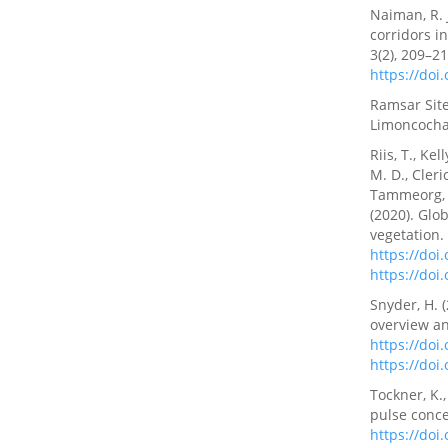
Naiman, R. J
corridors i
3(2), 209–2
https://doi
Ramsar Site
Limoncocha 
Riis, T., Ke
M. D., Cleric
Tammeorg, O
(2020). Glo
vegetation.
https://doi
https://doi
Snyder, H. 
overview an
https://doi
https://doi
Tockner, K.,
pulse conce
https://doi