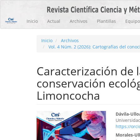
Navegación
principal
Contenido
Inicio
Actual
Archivos
Plantillas
Equipo 
principal
Barra
lateral
Inicio
Archivos
Vol. 4 Núm. 2 (2026): Cartografías del con
Caracterización de 
conservación ecológ
Limoncocha
Barra
Cont
Dávila-Ull
Universida
lateral
princ
https://orc
del
del
Morales-Ul