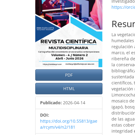
Investigad
artículo
artíc
https://orc
Resu
La vegetaci
humedales a
regulación 
marco, el e
ribereña de
la conserva
bibliográfi
PDF
sustentada 
científicos,
HTML
vegetación 
Limoncocha.
mosaico de 
Publicado:
2026-04-14
igapó, bosq
distribució
DOI:
de las agua
https://doi.org/10.55813/gae
estas cober
a/rcym/v4/n2/181
integridad 