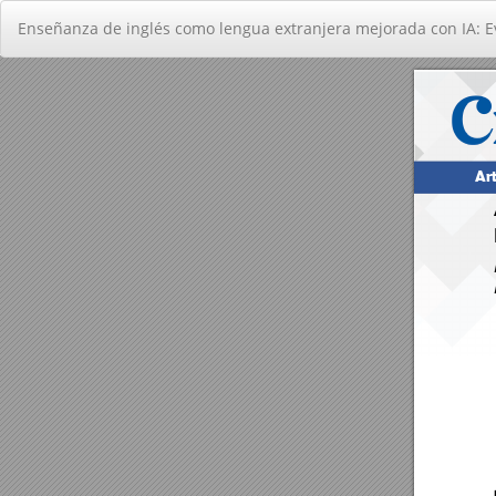
Volver
Enseñanza de inglés como lengua extranjera mejorada con IA: E
a
los
detalles
del
artículo