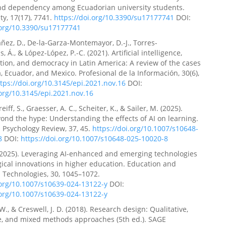
and dependency among Ecuadorian university students.
ty, 17(17), 7741.
https://doi.org/10.3390/su17177741
DOI:
.org/10.3390/su17177741
ñez, D., De-la-Garza-Montemayor, D.-J., Torres-
 Á., & López-López, P.-C. (2021). Artificial intelligence,
on, and democracy in Latin America: A review of the cases
, Ecuador, and Mexico. Profesional de la Información, 30(6),
tps://doi.org/10.3145/epi.2021.nov.16
DOI:
.org/10.3145/epi.2021.nov.16
eiff, S., Graesser, A. C., Scheiter, K., & Sailer, M. (2025).
ond the hype: Understanding the effects of AI on learning.
 Psychology Review, 37, 45.
https://doi.org/10.1007/s10648-
8
DOI:
https://doi.org/10.1007/s10648-025-10020-8
(2025). Leveraging AI-enhanced and emerging technologies
ical innovations in higher education. Education and
 Technologies, 30, 1045–1072.
.org/10.1007/s10639-024-13122-y
DOI:
.org/10.1007/s10639-024-13122-y
 W., & Creswell, J. D. (2018). Research design: Qualitative,
e, and mixed methods approaches (5th ed.). SAGE