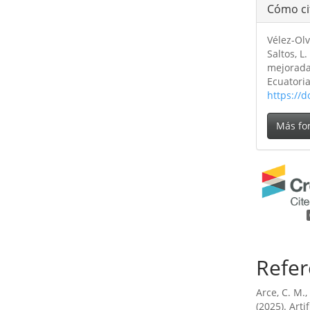
Cómo ci
Vélez-Olv
Saltos, L
mejorada
Ecuatori
https://
Más fo
Refer
Arce, C. M.,
(2025). Arti