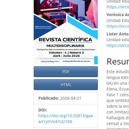
Unidad educ
artículo
artíc
https://orc
Verónica A
Unidad Edu
https://orc
Lister Ant
Unidad educ
https://orc
Resu
Este estudi
PDF
lengua extra
(IA) en una
HTML
Elena, Ecua
Fase 1 cons
Publicado:
2026-04-21
que sinteti
sobre la en
DOI:
con limitac
https://doi.org/10.55813/gae
hallazgos d
a/rcym/v4/n2/184
censal a lo