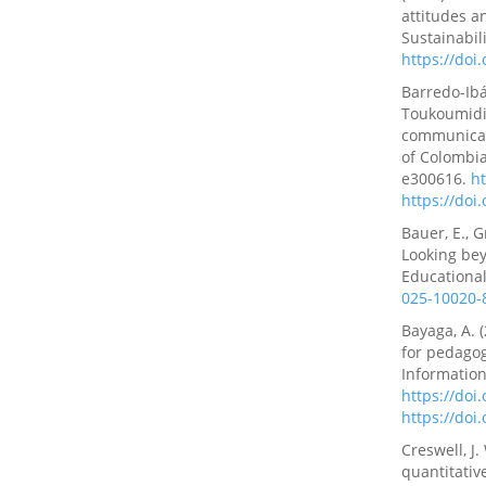
attitudes 
Sustainabili
https://doi
Barredo-Ibá
Toukoumidis,
communicati
of Colombia
e300616.
ht
https://doi
Bauer, E., Gr
Looking bey
Educational
025-10020-
Bayaga, A. 
for pedagog
Information
https://doi
https://doi
Creswell, J.
quantitativ