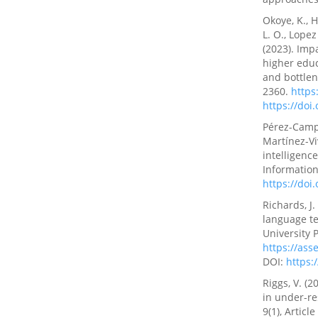
Okoye, K., H
L. O., Lopez
(2023). Imp
higher educ
and bottlen
2360.
https
https://doi
Pérez-Campd
Martínez-Vi
intelligenc
Information
https://doi
Richards, J.
language te
University 
https://as
DOI:
https:
Riggs, V. (
in under-re
9(1), Article