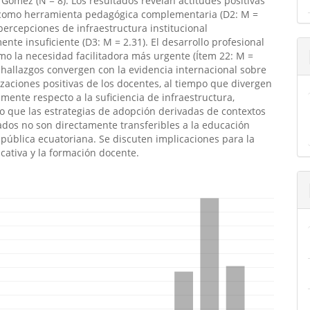
ómez (N = 8). Los resultados revelan actitudes positivas
A como herramienta pedagógica complementaria (D2: M =
 percepciones de infraestructura institucional
ente insuficiente (D3: M = 2.31). El desarrollo profesional
o la necesidad facilitadora más urgente (Ítem 22: M =
s hallazgos convergen con la evidencia internacional sobre
zaciones positivas de los docentes, al tiempo que divergen
vamente respecto a la suficiencia de infraestructura,
 que las estrategias de adopción derivadas de contextos
dos no son directamente transferibles a la educación
pública ecuatoriana. Se discuten implicaciones para la
ucativa y la formación docente.
emes.bootstrap3.displayStats.downloads##