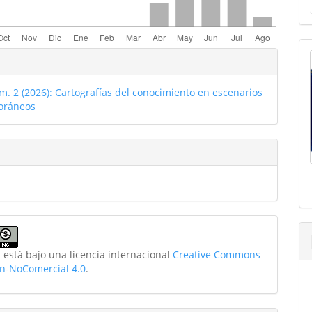
les
o
m. 2 (2026): Cartografías del conocimiento en escenarios
ulo
oráneos
 está bajo una licencia internacional
Creative Commons
ón-NoComercial 4.0
.