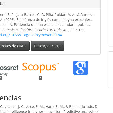
tar
era, E. R., Jara-Barros, C. F., Piña-Roldán, V. A., & Ramos-
. A. (2026). Enseñanza de inglés como lengua extranjera
 con IA: Evidencia de una escuela secundaria pública
ana.
Revista Científica Ciencia Y Método
,
4
(2), 112-130.
doi.org/10.55813/gaea/rcym/v4/n2/184
rmatos de cita
Descargar cita
0
0
encias
 Gavilanes, J. C., Arce, E. M., Haro, E. M., & Bonilla-Jurado, D.
ficial intelligence in higher education: Predictive analysis of