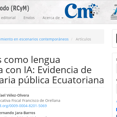
editorial
Envíos
Acerca de
E
ocimiento en escenarios contemporáneos
Artículos
u
a
s como lengua
 con IA: Evidencia de
ria pública Ecuatoriana
enido
ael Vélez-Olvera
ativa Fiscal Francisco de Orellana
ipal
id.org/0009-0004-8201-5069
Fernando Jara-Barros