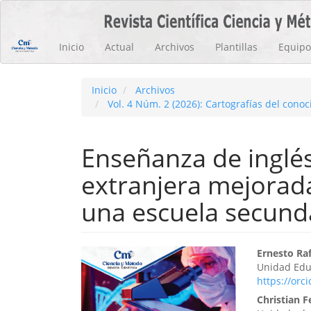
Navegación
principal
Contenido
Inicio
Actual
Archivos
Plantillas
Equipo 
principal
Barra
lateral
Inicio
Archivos
Vol. 4 Núm. 2 (2026): Cartografías del con
Enseñanza de inglé
extranjera mejorada
una escuela secunda
Barra
Cont
Ernesto Raf
Unidad Educ
lateral
princ
https://orc
del
del
Christian 