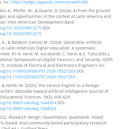
s, Inc.
https://edge.sagepub.com/creswellrd5e
obó, A., Pfeifer, M., & Duarte, D. (2024). AI from the ground
ges and opportunities in the context of Latin America and
ean. Inter-American Development Bank.
.org/10.18235/0013275
DOI:
.org/10.18235/0013275
 A., & Baldeon-Calisto, M. (2024). Generative artificial
e in Latin American higher education: A systematic
eview. En A. Varol, M. Karabatak, C. Varol, & E. Tuba (Eds.),
ational Symposium on Digital Forensics and Security, ISDFS
7). Institute of Electrical and Electronics Engineers Inc.
i.org/10.1109/ISDFS60797.2024.10527283
DOI:
i.org/10.1109/ISDFS60797.2024.10527283
, & Halife, M. (2025). Pre-service English as a foreign
chers’ attitudes toward artificial intelligence. Journal of
 Educational Sciences, 18(3), 609–629.
.org/10.30831/akukeg.1644354
DOI:
.org/10.30831/akukeg.1644354
2022). Research design: Quantitative, qualitative, mixed
rts-based, and community-based participatory research
(2nd ed.). Guilford Press.