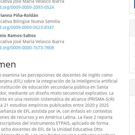
ativa José María Velasco Ibarra
ulo
id.org/0009-0009-2093-0524
rianna Piña-Roldán
cativa Bilingüe Nueva Semilla
id.org/0009-0009-0623-8347
onio Ramos-Saltos
ativa José María Velasco Ibarra
id.org/0009-0000-7673-7808
men
o examina las percepciones de docentes de inglés como
njera (EFL) sobre la integración de la inteligencia artificial
 institución de educación secundaria pública en Santa
dor, mediante un diseño mixto secuencial explicativo. La
iste en una revisión sistemática de alcance (PRISMA-ScR)
za 21 estudios empíricos publicados entre 2020 y 2025
señanza de EFL asistida por IA, con énfasis en contextos
iones de recursos y en América Latina. La Fase 2 reporta
escriptivos del instrumento ETPAIS, aplicado de forma
s ocho docentes de EFL de la Unidad Educativa Otto