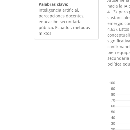
Arosemena G
Palabras clave:
hacia la I
inteligencia artificial,
4.13), pero
percepciones docentes,
sustancialm
educación secundaria
emergió com
pública, Ecuador, métodos
4.63). Esto
mixtos
conceptuali
significati
confirmando
bien equipa
secundaria 
política ed
##plugins.th