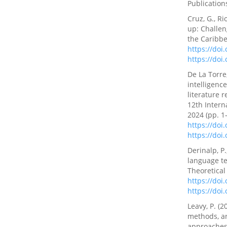
Publication
Cruz, G., Ri
up: Challen
the Caribb
https://doi
https://doi
De La Torre,
intelligenc
literature r
12th Intern
2024 (pp. 1–
https://do
https://do
Derinalp, P.
language tea
Theoretical
https://doi
https://doi
Leavy, P. (
methods, a
approaches 