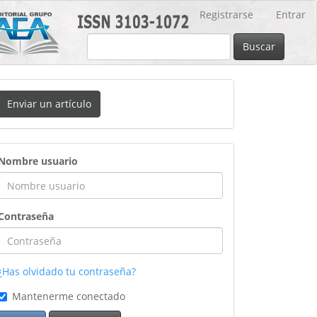
Registrarse
Entrar
Buscar
nviar
Enviar un artículo
n
rtículo
ingreso
Nombre usuario
Contraseña
¿Has olvidado tu contraseña?
Mantenerme conectado