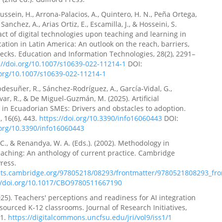
ussein, H., Arrona-Palacios, A., Quintero, H. N., Peña Ortega,
 Sanchez, A., Arias Ortiz, E., Escamilla, J., & Hosseini, S.
act of digital technologies upon teaching and learning in
ation in Latin America: An outlook on the reach, barriers,
ecks. Education and Information Technologies, 28(2), 2291–
://doi.org/10.1007/s10639-022-11214-1
DOI:
.org/10.1007/s10639-022-11214-1
esuñer, R., Sánchez-Rodríguez, A., García-Vidal, G.,
var, R., & De Miguel-Guzmán, M. (2025). Artificial
e in Ecuadorian SMEs: Drivers and obstacles to adoption.
, 16(6), 443.
https://doi.org/10.3390/info16060443
DOI:
.org/10.3390/info16060443
 C., & Renandya, W. A. (Eds.). (2002). Methodology in
aching: An anthology of current practice. Cambridge
Press.
sets.cambridge.org/97805218/08293/frontmatter/9780521808293_fro
//doi.org/10.1017/CBO9780511667190
2025). Teachers' perceptions and readiness for AI integration
sourced K-12 classrooms. Journal of Research Initiatives,
 1.
https://digitalcommons.uncfsu.edu/jri/vol9/iss1/1