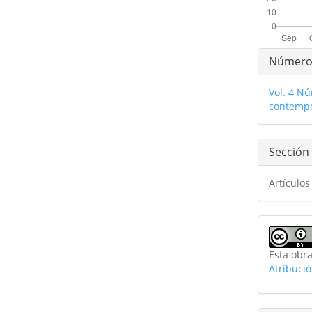
Detal
Númer
del
Vol. 4 Nú
artíc
contemp
Sección
Artículos
Esta obra
Atribuci