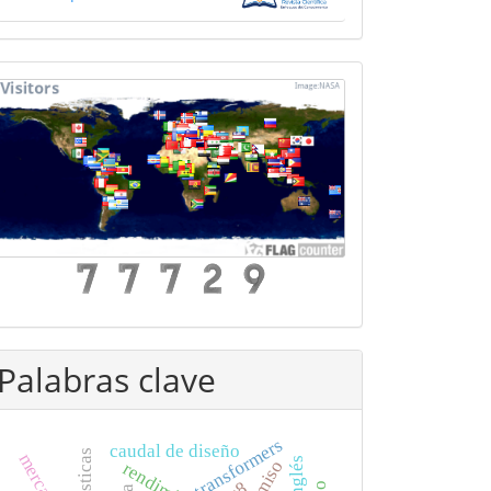
mapa
Palabras clave
transformers
caudal de diseño
mercado
rendimiento