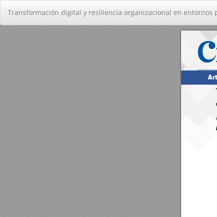
Volver
Transformación digital y resiliencia organizacional en entorno
a
los
detalles
del
artículo