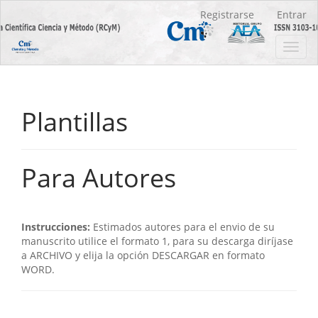
Navegación
Registrarse
Entrar
principal
Contenido
Toggl
principal
navig
Barra
lateral
Plantillas
Para Autores
Instrucciones:
Estimados autores para el envio de su
manuscrito utilice el formato 1, para su descarga diríjase
a ARCHIVO y elija la opción DESCARGAR en formato
WORD.