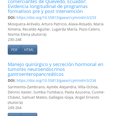
comerciantes de Quevedo, Ecuador:
Evidencia longitudinal de programas
formativos pre y post intervención
DOI:
https://doi.org/10.55813/gaea/rcym/v4/n3/233
Mosquera-Arévalo, Arturo Patricio, Alava-Rosado, María
Ximena, Recalde-Aguilar, Lugarda María, Pozo-Calero,
Norma Elena (Autor/a)
230-248
PDF
HTML
Manejo quirúrgico y secreción hormonal en
tumores neuroendocrinos
gastroenteropancreáticos
DOI:
https://doi.org/10.55813/gaea/rcym/v4/n3/234
Sarmiento-Zambrano, Aymée Alejandra, Villa-Ochoa,
Dennis Xavier, Sumba-Tumbaco, Paola Azucena, Cusme-
Chávez, Samuel Mateo, Gallegos-Goya, Angel Ernesto
(Autor/a)
249-264