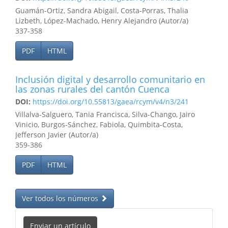
Guamán-Ortiz, Sandra Abigail, Costa-Porras, Thalia
Lizbeth, López-Machado, Henry Alejandro (Autor/a)
337-358
PDF
HTML
Inclusión digital y desarrollo comunitario en
las zonas rurales del cantón Cuenca
DOI:
https://doi.org/10.55813/gaea/rcym/v4/n3/241
Villalva-Salguero, Tania Francisca, Silva-Chango, Jairo
Vinicio, Burgos-Sánchez, Fabiola, Quimbita-Costa,
Jefferson Javier (Autor/a)
359-386
PDF
HTML
Ver todos los números
Enviar un artículo