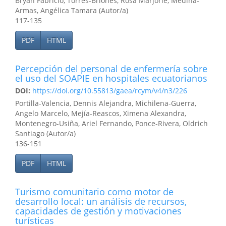
Bryan Fabricio, Torres-Briones, Rosa Marjorie, Medina-
Armas, Angélica Tamara (Autor/a)
117-135
PDF
HTML
Percepción del personal de enfermería sobre
el uso del SOAPIE en hospitales ecuatorianos
DOI:
https://doi.org/10.55813/gaea/rcym/v4/n3/226
Portilla-Valencia, Dennis Alejandra, Michilena-Guerra,
Angelo Marcelo, Mejía-Reascos, Ximena Alexandra,
Montenegro-Usiña, Ariel Fernando, Ponce-Rivera, Oldrich
Santiago (Autor/a)
136-151
PDF
HTML
Turismo comunitario como motor de
desarrollo local: un análisis de recursos,
capacidades de gestión y motivaciones
turísticas