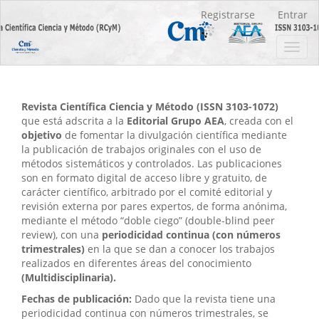
Navegación
Registrarse
Entrar
principal
Contenido
Toggl
principal
navig
Barra
lateral
Revista Científica Ciencia y Método (ISSN 3103-1072)
que está adscrita a la
Editorial Grupo AEA
, creada con el
objetivo
de fomentar la divulgación científica mediante
la publicación de trabajos originales con el uso de
métodos sistemáticos y controlados. Las publicaciones
son en formato digital de acceso libre y gratuito, de
carácter científico, arbitrado por el comité editorial y
revisión externa por pares expertos, de forma anónima,
mediante el método “doble ciego” (double-blind peer
review), con una
periodicidad continua (con números
trimestrales)
en la que se dan a conocer los trabajos
realizados en diferentes áreas del conocimiento
(Multidisciplinaria).
Fechas de publicación:
Dado que la revista tiene una
periodicidad continua con números trimestrales, se