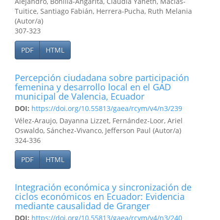
Alejandro, Bonilla-Angarita, Claudia Yaneth, Macías-
Tuitice, Santiago Fabián, Herrera-Pucha, Ruth Melania
(Autor/a)
307-323
PDF
HTML
Percepción ciudadana sobre participación
femenina y desarrollo local en el GAD
municipal de Valencia, Ecuador
DOI:
https://doi.org/10.55813/gaea/rcym/v4/n3/239
Vélez-Araujo, Dayanna Lizzet, Fernández-Loor, Ariel
Oswaldo, Sánchez-Vivanco, Jefferson Paul (Autor/a)
324-336
PDF
HTML
Integración económica y sincronización de
ciclos económicos en Ecuador: Evidencia
mediante causalidad de Granger
DOI:
https://doi.org/10.55813/gaea/rcym/v4/n3/240