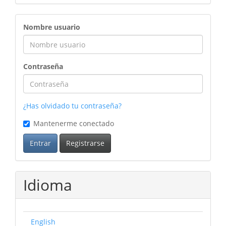
ingreso
Nombre usuario
Contraseña
¿Has olvidado tu contraseña?
Mantenerme conectado
Entrar
Registrarse
Idioma
English