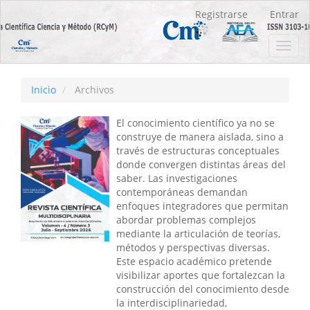
Navegación
Registrarse
Entrar
principal
Contenido
Toggl
principal
navig
Barra
lateral
Inicio
Archivos
El conocimiento científico ya no se
construye de manera aislada, sino a
través de estructuras conceptuales
donde convergen distintas áreas del
saber. Las investigaciones
contemporáneas demandan
enfoques integradores que permitan
abordar problemas complejos
mediante la articulación de teorías,
métodos y perspectivas diversas.
Este espacio académico pretende
visibilizar aportes que fortalezcan la
construcción del conocimiento desde
la interdisciplinariedad,