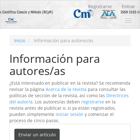
Navegación
Registrarse
Entrar
principal
Contenido
Toggl
principal
navig
Barra
lateral
Inicio
Información para autores/as
Información para
autores/as
¿Está interesado en publicar en la revista? Se recomienda
revisar la página
Acerca de la revista
para consultar las
políticas de sección de la revista, así como las
Directrices
del autor/a
. Los autores/as deben
registrarse
en la
revista antes de publicar o, si ya están registrados,
pueden simplemente
iniciar sesión
y comenzar el
proceso de cinco pasos.
Enviar un artículo