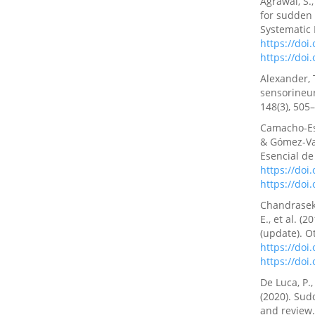
Agrawal, S.,
for sudden 
Systematic 
https://do
https://do
Alexander, T
sensorineur
148(3), 505
Camacho-Esq
& Gómez-Val
Esencial de
https://doi
https://doi
Chandrasekha
E., et al. (
(update). O
https://do
https://do
De Luca, P.,
(2020). Su
and review.