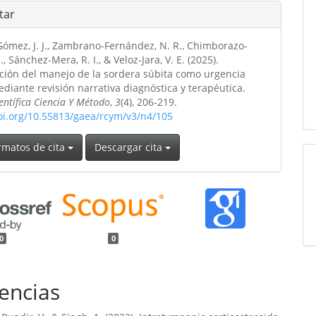
tar
Gómez, J. J., Zambrano-Fernández, N. R., Chimborazo-
., Sánchez-Mera, R. I., & Veloz-Jara, V. E. (2025).
ación del manejo de la sordera súbita como urgencia
ediante revisión narrativa diagnóstica y terapéutica.
ientífica Ciencia Y Método
,
3
(4), 206-219.
doi.org/10.55813/gaea/rcym/v3/n4/105
rmatos de cita
Descargar cita
0
0
encias