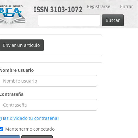
Registrarse
Entrar
Buscar
nviar
Enviar un artículo
n
rtículo
ingreso
Nombre usuario
Contraseña
¿Has olvidado tu contraseña?
Mantenerme conectado