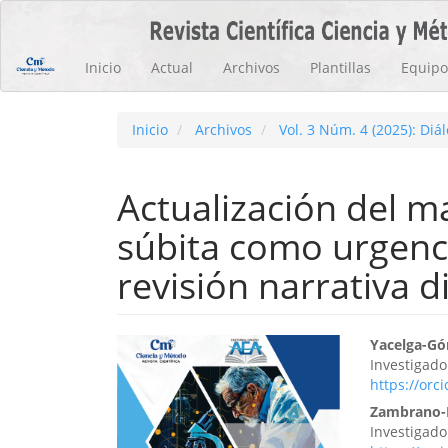
Navegación
principal
Contenido
Inicio
Actual
Archivos
Plantillas
Equipo 
principal
Barra
lateral
Inicio
Archivos
Vol. 3 Núm. 4 (2025): Diá
Actualización del m
súbita como urgenci
revisión narrativa d
Barra
Cont
Yacelga-Gó
Investigad
lateral
princ
https://orc
del
del
Zambrano-F
Investigad