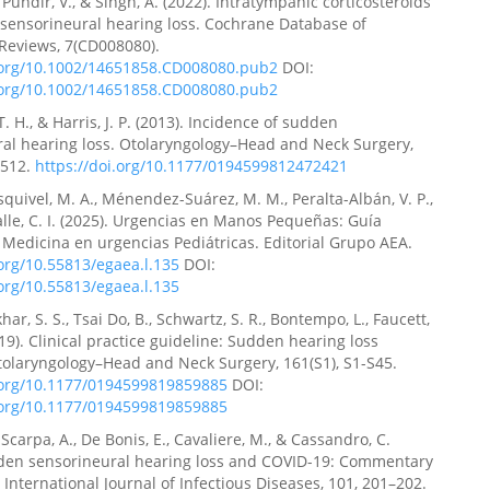
 Pundir, V., & Singh, A. (2022). Intratympanic corticosteroids
sensorineural hearing loss. Cochrane Database of
Reviews, 7(CD008080).
i.org/10.1002/14651858.CD008080.pub2
DOI:
i.org/10.1002/14651858.CD008080.pub2
. H., & Harris, J. P. (2013). Incidence of sudden
al hearing loss. Otolaryngology–Head and Neck Surgery,
–512.
https://doi.org/10.1177/0194599812472421
uivel, M. A., Ménendez-Suárez, M. M., Peralta-Albán, V. P.,
le, C. I. (2025). Urgencias en Manos Pequeñas: Guía
 Medicina en urgencias Pediátricas. Editorial Grupo AEA.
.org/10.55813/egaea.l.135
DOI:
.org/10.55813/egaea.l.135
r, S. S., Tsai Do, B., Schwartz, S. R., Bontempo, L., Faucett,
2019). Clinical practice guideline: Sudden hearing loss
tolaryngology–Head and Neck Surgery, 161(S1), S1-S45.
i.org/10.1177/0194599819859885
DOI:
i.org/10.1177/0194599819859885
 Scarpa, A., De Bonis, E., Cavaliere, M., & Cassandro, C.
dden sensorineural hearing loss and COVID-19: Commentary
 International Journal of Infectious Diseases, 101, 201–202.