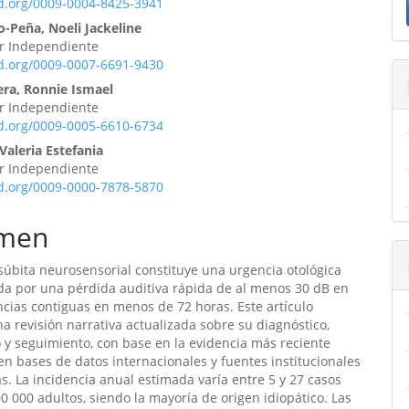
ulo
id.org/0009-0004-8425-3941
-Peña, Noeli Jackeline
or Independiente
id.org/0009-0007-6691-9430
ra, Ronnie Ismael
or Independiente
id.org/0009-0005-6610-6734
 Valeria Estefania
or Independiente
id.org/0009-0000-7878-5870
men
súbita neurosensorial constituye una urgencia otológica
da por una pérdida auditiva rápida de al menos 30 dB en
ncias contiguas en menos de 72 horas. Este artículo
a revisión narrativa actualizada sobre su diagnóstico,
 y seguimiento, con base en la evidencia más reciente
en bases de datos internacionales y fuentes institucionales
s. La incidencia anual estimada varía entre 5 y 27 casos
0 000 adultos, siendo la mayoría de origen idiopático. Las