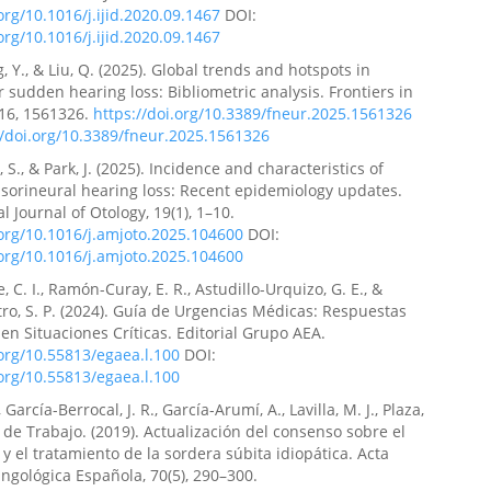
.org/10.1016/j.ijid.2020.09.1467
DOI:
.org/10.1016/j.ijid.2020.09.1467
g, Y., & Liu, Q. (2025). Global trends and hotspots in
r sudden hearing loss: Bibliometric analysis. Frontiers in
 16, 1561326.
https://doi.org/10.3389/fneur.2025.1561326
//doi.org/10.3389/fneur.2025.1561326
, S., & Park, J. (2025). Incidence and characteristics of
sorineural hearing loss: Recent epidemiology updates.
l Journal of Otology, 19(1), 1–10.
.org/10.1016/j.amjoto.2025.104600
DOI:
.org/10.1016/j.amjoto.2025.104600
 C. I., Ramón-Curay, E. R., Astudillo-Urquizo, G. E., &
ro, S. P. (2024). Guía de Urgencias Médicas: Respuestas
en Situaciones Críticas. Editorial Grupo AEA.
.org/10.55813/egaea.l.100
DOI:
.org/10.55813/egaea.l.100
 García-Berrocal, J. R., García-Arumí, A., Lavilla, M. J., Plaza,
 de Trabajo. (2019). Actualización del consenso sobre el
 y el tratamiento de la sordera súbita idiopática. Acta
ingológica Española, 70(5), 290–300.