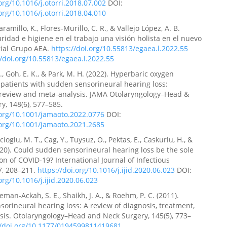
.org/10.1016/j.otorri.2018.07.002
DOI:
.org/10.1016/j.otorri.2018.04.010
amillo, K., Flores-Murillo, C. R., & Vallejo López, A. B.
uridad e higiene en el trabajo una visión holista en el nuevo
orial Grupo AEA.
https://doi.org/10.55813/egaea.l.2022.55
//doi.org/10.55813/egaea.l.2022.55
., Goh, E. K., & Park, M. H. (2022). Hyperbaric oxygen
 patients with sudden sensorineural hearing loss:
 review and meta-analysis. JAMA Otolaryngology–Head &
y, 148(6), 577–585.
.org/10.1001/jamaoto.2022.0776
DOI:
.org/10.1001/jamaoto.2021.2685
lcioglu, M. T., Cag, Y., Tuysuz, O., Pektas, E., Caskurlu, H., &
2020). Could sudden sensorineural hearing loss be the sole
on of COVID-19? International Journal of Infectious
7, 208–211.
https://doi.org/10.1016/j.ijid.2020.06.023
DOI:
org/10.1016/j.ijid.2020.06.023
man-Ackah, S. E., Shaikh, J. A., & Roehm, P. C. (2011).
orineural hearing loss: A review of diagnosis, treatment,
is. Otolaryngology–Head and Neck Surgery, 145(5), 773–
//doi.org/10.1177/0194599811419681