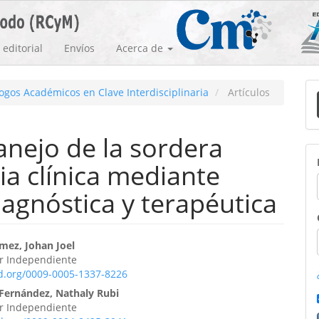
editorial
Envíos
Acerca de
E
logos Académicos en Clave Interdisciplinaria
Artículos
u
a
anejo de la sordera
a clínica mediante
iagnóstica y terapéutica
enido
mez, Johan Joel
or Independiente
ipal
id.org/0009-0005-1337-8226
ernández, Nathaly Rubi
or Independiente