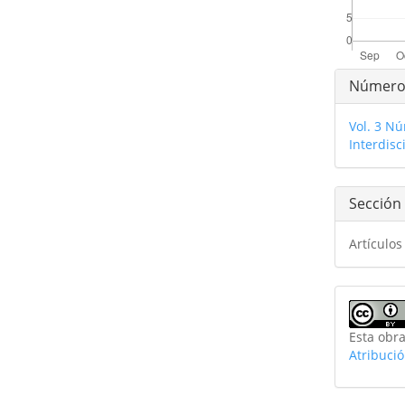
Detal
Númer
del
Vol. 3 N
artíc
Interdisc
Sección
Artículos
Esta obra
Atribuci