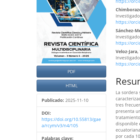
artículo
artíc
https://orc
Chimborazo
Investigad
https://orc
Sánchez-Me
Investigad
https://orc
Veloz-Jara,
Investigad
https://orc
PDF
Resu
HTML
La sordera 
caracteriza
Publicado:
2025-11-10
tres frecue
presenta un
DOI:
tratamiento
https://doi.org/10.55813/gae
disponible 
a/rcym/v3/n4/105
ecuatoriana
por cada 10
Palabras clave: