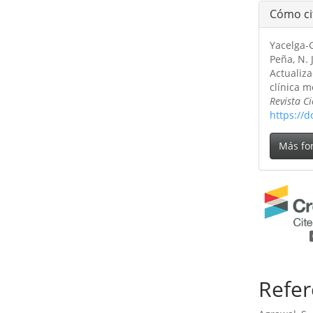
Cómo ci
Yacelga-
Peña, N. J
Actualiz
clínica m
Revista C
https://
Más fo
Refer