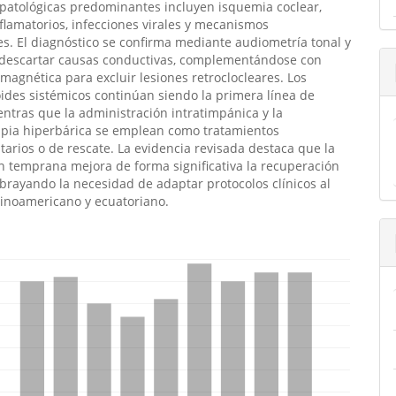
iopatológicas predominantes incluyen isquemia coclear,
flamatorios, infecciones virales y mecanismos
. El diagnóstico se confirma mediante audiometría tonal y
s descartar causas conductivas, complementándose con
magnética para excluir lesiones retroclocleares. Los
oides sistémicos continúan siendo la primera línea de
ntras que la administración intratimpánica y la
apia hiperbárica se emplean como tratamientos
rios o de rescate. La evidencia revisada destaca que la
n temprana mejora de forma significativa la recuperación
ubrayando la necesidad de adaptar protocolos clínicos al
tinoamericano y ecuatoriano.
emes.bootstrap3.displayStats.downloads##