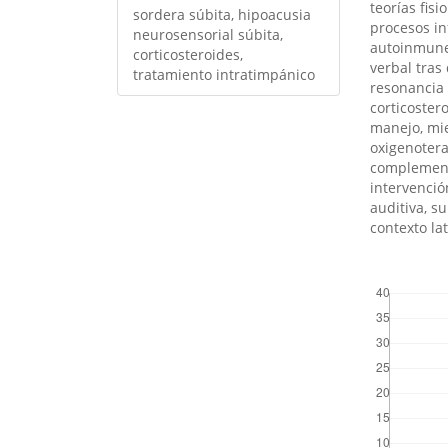
teorías fis
sordera súbita, hipoacusia
procesos in
neurosensorial súbita,
autoinmunes
corticosteroides,
verbal tra
tratamiento intratimpánico
resonancia 
corticoster
manejo, mie
oxigenoter
complementa
intervenció
auditiva, s
contexto la
##plugins.th