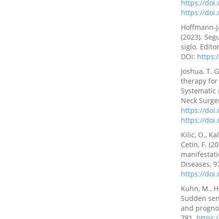
https://doi
https://doi
Hoffmann-Jar
(2023). Seg
siglo. Edit
DOI:
https:
Joshua, T. G
therapy for
Systematic
Neck Surger
https://doi
https://doi
Kilic, O., Ka
Cetin, F. (
manifestati
Diseases, 9
https://doi.
Kuhn, M., He
Sudden sens
and prognos
781.
https: