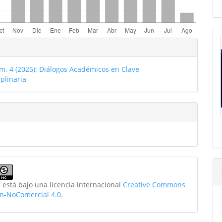
les
o
úm. 4 (2025): Diálogos Académicos en Clave
ulo
iplinaria
 está bajo una licencia internacional
Creative Commons
ón-NoComercial 4.0
.