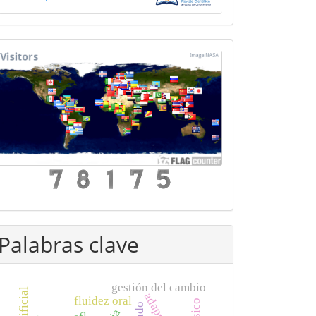
mapa
Palabras clave
gestión del cambio
fluidez oral