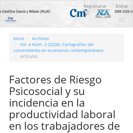
Navegación
Registrarse
Entrar
principal
Contenido
Toggl
principal
navig
Barra
lateral
Inicio
Archivos
Vol. 4 Núm. 2 (2026): Cartografías del
conocimiento en escenarios contemporáneos
Artículos
Factores de Riesgo
Psicosocial y su
incidencia en la
productividad laboral
en los trabajadores de