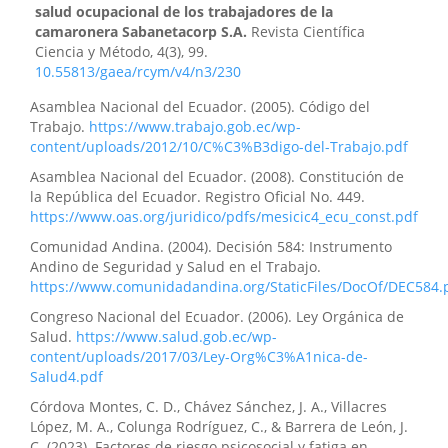
salud ocupacional de los trabajadores de la
camaronera Sabanetacorp S.A.
Revista Científica
Ciencia y Método, 4(3), 99.
10.55813/gaea/rcym/v4/n3/230
Asamblea Nacional del Ecuador. (2005). Código del
Trabajo.
https://www.trabajo.gob.ec/wp-
content/uploads/2012/10/C%C3%B3digo-del-Trabajo.pdf
Asamblea Nacional del Ecuador. (2008). Constitución de
la República del Ecuador. Registro Oficial No. 449.
https://www.oas.org/juridico/pdfs/mesicic4_ecu_const.pdf
Comunidad Andina. (2004). Decisión 584: Instrumento
Andino de Seguridad y Salud en el Trabajo.
https://www.comunidadandina.org/StaticFiles/DocOf/DEC584.
Congreso Nacional del Ecuador. (2006). Ley Orgánica de
Salud.
https://www.salud.gob.ec/wp-
content/uploads/2017/03/Ley-Org%C3%A1nica-de-
Salud4.pdf
Córdova Montes, C. D., Chávez Sánchez, J. A., Villacres
López, M. A., Colunga Rodríguez, C., & Barrera de León, J.
C. (2023). Factores de riesgo psicosocial y fatiga en