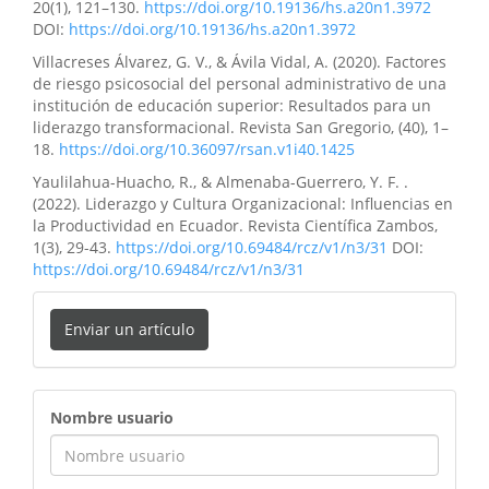
20(1), 121–130.
https://doi.org/10.19136/hs.a20n1.3972
DOI:
https://doi.org/10.19136/hs.a20n1.3972
Villacreses Álvarez, G. V., & Ávila Vidal, A. (2020). Factores
de riesgo psicosocial del personal administrativo de una
institución de educación superior: Resultados para un
liderazgo transformacional. Revista San Gregorio, (40), 1–
18.
https://doi.org/10.36097/rsan.v1i40.1425
Yaulilahua-Huacho, R., & Almenaba-Guerrero, Y. F. .
(2022). Liderazgo y Cultura Organizacional: Influencias en
la Productividad en Ecuador. Revista Científica Zambos,
1(3), 29-43.
https://doi.org/10.69484/rcz/v1/n3/31
DOI:
https://doi.org/10.69484/rcz/v1/n3/31
Enviar un artículo
ingreso
Nombre usuario