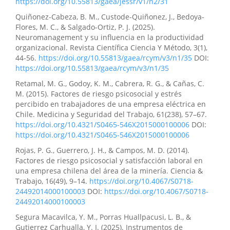
https://doi.org/10.55813/gaea/jessr/v1/n2/31
Quiñonez-Cabeza, B. M., Custode-Quiñonez, J., Bedoya-
Flores, M. C., & Salgado-Ortiz, P. J. (2025).
Neuromanagement y su influencia en la productividad
organizacional. Revista Científica Ciencia Y Método, 3(1),
44-56.
https://doi.org/10.55813/gaea/rcym/v3/n1/35
DOI:
https://doi.org/10.55813/gaea/rcym/v3/n1/35
Retamal, M. G., Godoy, K. M., Cabrera, R. G., & Cañas, C.
M. (2015). Factores de riesgo psicosocial y estrés
percibido en trabajadores de una empresa eléctrica en
Chile. Medicina y Seguridad del Trabajo, 61(238), 57–67.
https://doi.org/10.4321/S0465-546X2015000100006
DOI:
https://doi.org/10.4321/S0465-546X2015000100006
Rojas, P. G., Guerrero, J. H., & Campos, M. D. (2014).
Factores de riesgo psicosocial y satisfacción laboral en
una empresa chilena del área de la minería. Ciencia &
Trabajo, 16(49), 9–14.
https://doi.org/10.4067/S0718-
24492014000100003
DOI:
https://doi.org/10.4067/S0718-
24492014000100003
Segura Macavilca, Y. M., Porras Huallpacusi, L. B., &
Gutierrez Carhualla, Y. I. (2025). Instrumentos de