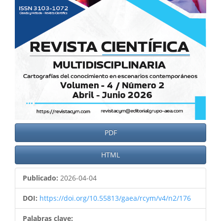
PDF
HTML
Publicado:
2026-04-04
DOI:
https://doi.org/10.55813/gaea/rcym/v4/n2/176
Palabras clave: