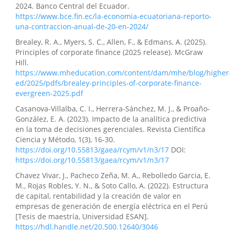
2024. Banco Central del Ecuador.
https://www.bce.fin.ec/la-economia-ecuatoriana-reporto-
una-contraccion-anual-de-20-en-2024/
Brealey, R. A., Myers, S. C., Allen, F., & Edmans, A. (2025).
Principles of corporate finance (2025 release). McGraw
Hill.
https://www.mheducation.com/content/dam/mhe/blog/higher
ed/2025/pdfs/brealey-principles-of-corporate-finance-
evergreen-2025.pdf
Casanova-Villalba, C. I., Herrera-Sánchez, M. J., & Proaño-
González, E. A. (2023). Impacto de la analítica predictiva
en la toma de decisiones gerenciales. Revista Científica
Ciencia y Método, 1(3), 16-30.
https://doi.org/10.55813/gaea/rcym/v1/n3/17
DOI:
https://doi.org/10.55813/gaea/rcym/v1/n3/17
Chavez Vivar, J., Pacheco Zeña, M. A., Rebolledo Garcia, E.
M., Rojas Robles, Y. N., & Soto Callo, A. (2022). Estructura
de capital, rentabilidad y la creación de valor en
empresas de generación de energía eléctrica en el Perú
[Tesis de maestría, Universidad ESAN].
https://hdl.handle.net/20.500.12640/3046