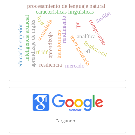
procesamiento de lenguaje natural
características lingüísticas
gestión
inteligencia artificial
hy8
rendimiento
secundaria
compromiso
aprendizaje de inglés
tpr
educación superior
transformers
aprendizaje
analítica
texto generado
fluidez oral
efl
tf-idf
resiliencia
mercado
Cargando....