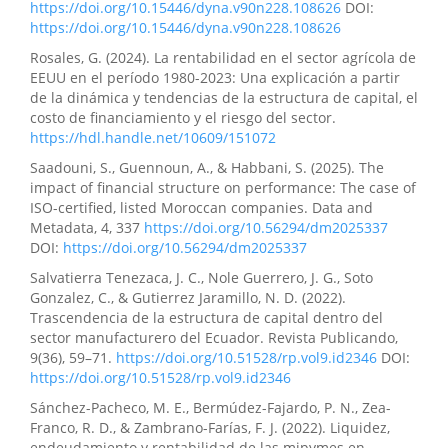
https://doi.org/10.15446/dyna.v90n228.108626
DOI:
https://doi.org/10.15446/dyna.v90n228.108626
Rosales, G. (2024). La rentabilidad en el sector agrícola de
EEUU en el período 1980-2023: Una explicación a partir
de la dinámica y tendencias de la estructura de capital, el
costo de financiamiento y el riesgo del sector.
https://hdl.handle.net/10609/151072
Saadouni, S., Guennoun, A., & Habbani, S. (2025). The
impact of financial structure on performance: The case of
ISO-certified, listed Moroccan companies. Data and
Metadata, 4, 337
https://doi.org/10.56294/dm2025337
DOI:
https://doi.org/10.56294/dm2025337
Salvatierra Tenezaca, J. C., Nole Guerrero, J. G., Soto
Gonzalez, C., & Gutierrez Jaramillo, N. D. (2022).
Trascendencia de la estructura de capital dentro del
sector manufacturero del Ecuador. Revista Publicando,
9(36), 59–71.
https://doi.org/10.51528/rp.vol9.id2346
DOI:
https://doi.org/10.51528/rp.vol9.id2346
Sánchez-Pacheco, M. E., Bermúdez-Fajardo, P. N., Zea-
Franco, R. D., & Zambrano-Farías, F. J. (2022). Liquidez,
endeudamiento y rentabilidad de las mipymes en