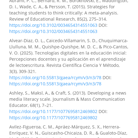
Abrami, P. C., Bernard, R. M., Borokhovski, E., Waddington,
D. I., Wade, C. A., & Persson, T. (2015). Strategies for
teaching students to think critically: A meta-analysis.
Review of Educational Research, 85(2), 275–314.
https://doi.org/10.3102/0034654314551063
DOI:
https://doi.org/10.3102/0034654314551063
Alvear-Diaz, O. L., Caicedo-Villamarin, S. D., Chuquimarca-
Llulluna, M. M., Quishpe-Quishpe, M. D. C., & Pico-Cantos,
V. O. (2025). Tecnologías digitales en la educación inicial:
Percepciones docentes y su aplicación en el aprendizaje
de lectoescritura. Revista Científica Ciencia Y Método,
3(3), 309-321.
https://doi.org/10.55813/gaea/rcym/v3/n3/78
DOI:
https://doi.org/10.55813/gaea/rcym/v3/n3/78
Ashley, S., Maksl, A., & Craft, S. (2013). Developing a news
media literacy scale. Journalism & Mass Communication
Educator, 68(1), 7–21.
https://doi.org/10.1177/1077695812469802
DOI:
https://doi.org/10.1177/1077695812469802
Avilez-Figueroa, C. M., Apráez-Márquez, S. X., Herrera-
Enríquez, V. N., Guiscasho-Chicaiza, D. R., & Gualoto-Díaz,