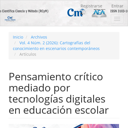
Navegación
Registrarse
Entrar
principal
Contenido
Toggl
principal
navig
Barra
lateral
Inicio
Archivos
Vol. 4 Núm. 2 (2026): Cartografías del
conocimiento en escenarios contemporáneos
Artículos
Pensamiento crítico
mediado por
tecnologías digitales
en educación escolar