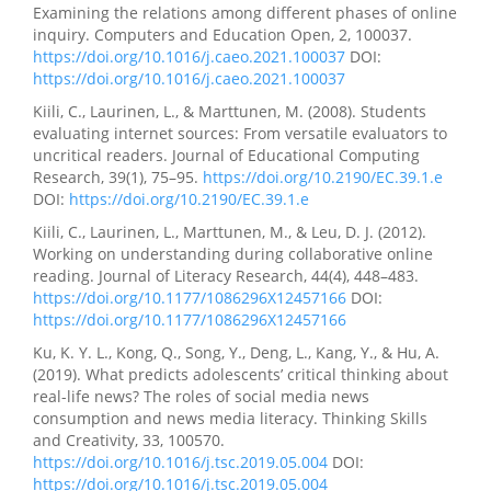
Examining the relations among different phases of online
inquiry. Computers and Education Open, 2, 100037.
https://doi.org/10.1016/j.caeo.2021.100037
DOI:
https://doi.org/10.1016/j.caeo.2021.100037
Kiili, C., Laurinen, L., & Marttunen, M. (2008). Students
evaluating internet sources: From versatile evaluators to
uncritical readers. Journal of Educational Computing
Research, 39(1), 75–95.
https://doi.org/10.2190/EC.39.1.e
DOI:
https://doi.org/10.2190/EC.39.1.e
Kiili, C., Laurinen, L., Marttunen, M., & Leu, D. J. (2012).
Working on understanding during collaborative online
reading. Journal of Literacy Research, 44(4), 448–483.
https://doi.org/10.1177/1086296X12457166
DOI:
https://doi.org/10.1177/1086296X12457166
Ku, K. Y. L., Kong, Q., Song, Y., Deng, L., Kang, Y., & Hu, A.
(2019). What predicts adolescents’ critical thinking about
real-life news? The roles of social media news
consumption and news media literacy. Thinking Skills
and Creativity, 33, 100570.
https://doi.org/10.1016/j.tsc.2019.05.004
DOI:
https://doi.org/10.1016/j.tsc.2019.05.004