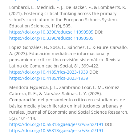
Lombardi, L., Mednick, F. J., De Backer, F., & Lombaerts, K.
(2021). Fostering critical thinking across the primary
school’s curriculum in the European Schools System.
Education Sciences, 11(9), 505.
https://doi.org/10.3390/educsci11090505
DOI:
https://doi.org/10.3390/educsci11090505
López-González, H., Sosa, L., Sánchez, L., & Faure-Carvallo,
A. (2023). Educación mediática e informacional y
pensamiento crítico: Una revisión sistemática. Revista
Latina de Comunicación Social, 81, 399–422.
https://doi.org/10.4185/rlcs-2023-1939
DOI:
https://doi.org/10.4185/rlcs-2023-1939
Mendoza-Figueroa, J. L., Zambrano-Loor, L. M., Gómez-
Cabrera, R. E., & Narváez-Salinas, L. Y. (2025).
Comparación del pensamiento crítico en estudiantes de
básica media y bachillerato en instituciones urbanas y
rurales. Journal of Economic and Social Science Research,
5(2), 101-114.
https://doi.org/10.55813/gaea/jessr/v5/n2/191
DOI:
https://doi.org/10.55813/gaea/jessr/v5/n2/191