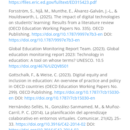
https://files.eric.ed.gov/fulltext/ED315423.pdf
Forsström, S., Njå, M., Munthe, E., Álvarez-Galván, J.-L., &
Houldsworth, L. (2025). The impact of digital technologies
on students’ learning: Results from a literature review
(OECD Education Working Papers No. 335). OECD
Publishing.
https://doi.org/10.1787/9997e7b3-en
DOI:
https://doi.org/10.1787/9997e7b3-en
Global Education Monitoring Report Team. (2023). Global
education monitoring report 2023: Technology in
education: A tool on whose terms? UNESCO. 10.5
https://doi.org/4676/UZQV8501
Gottschalk, F., & Weise, C. (2023). Digital equity and
inclusion in education: An overview of practice and policy
in OECD countries (OECD Education Working Papers No.
299). OECD Publishing.
https://doi.org/10.1787/7cb15030-
en
DOI:
https://doi.org/10.1787/7cb15030-en
Hernández-Sellés, N., González-Sanmamed, M., & Muñoz-
Carril, P. C. (2014). La planificación del aprendizaje
colaborativo en entornos virtuales. Comunicar, 21(42), 25–
33.
https://doi.org/10.3916/C42-2014-02
DOI:
https://doi.org/10.3916/C42-2014-02