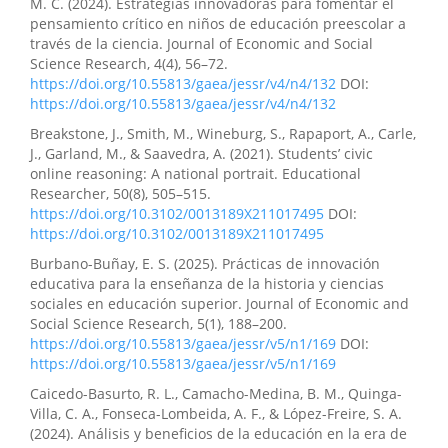
M. C. (2024). Estrategias innovadoras para fomentar el
pensamiento crítico en niños de educación preescolar a
través de la ciencia. Journal of Economic and Social
Science Research, 4(4), 56–72.
https://doi.org/10.55813/gaea/jessr/v4/n4/132
DOI:
https://doi.org/10.55813/gaea/jessr/v4/n4/132
Breakstone, J., Smith, M., Wineburg, S., Rapaport, A., Carle,
J., Garland, M., & Saavedra, A. (2021). Students’ civic
online reasoning: A national portrait. Educational
Researcher, 50(8), 505–515.
https://doi.org/10.3102/0013189X211017495
DOI:
https://doi.org/10.3102/0013189X211017495
Burbano-Buñay, E. S. (2025). Prácticas de innovación
educativa para la enseñanza de la historia y ciencias
sociales en educación superior. Journal of Economic and
Social Science Research, 5(1), 188–200.
https://doi.org/10.55813/gaea/jessr/v5/n1/169
DOI:
https://doi.org/10.55813/gaea/jessr/v5/n1/169
Caicedo-Basurto, R. L., Camacho-Medina, B. M., Quinga-
Villa, C. A., Fonseca-Lombeida, A. F., & López-Freire, S. A.
(2024). Análisis y beneficios de la educación en la era de