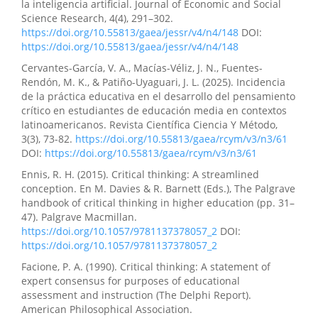
la inteligencia artificial. Journal of Economic and Social
Science Research, 4(4), 291–302.
https://doi.org/10.55813/gaea/jessr/v4/n4/148
DOI:
https://doi.org/10.55813/gaea/jessr/v4/n4/148
Cervantes-García, V. A., Macías-Véliz, J. N., Fuentes-
Rendón, M. K., & Patiño-Uyaguari, J. L. (2025). Incidencia
de la práctica educativa en el desarrollo del pensamiento
crítico en estudiantes de educación media en contextos
latinoamericanos. Revista Científica Ciencia Y Método,
3(3), 73-82.
https://doi.org/10.55813/gaea/rcym/v3/n3/61
DOI:
https://doi.org/10.55813/gaea/rcym/v3/n3/61
Ennis, R. H. (2015). Critical thinking: A streamlined
conception. En M. Davies & R. Barnett (Eds.), The Palgrave
handbook of critical thinking in higher education (pp. 31–
47). Palgrave Macmillan.
https://doi.org/10.1057/9781137378057_2
DOI:
https://doi.org/10.1057/9781137378057_2
Facione, P. A. (1990). Critical thinking: A statement of
expert consensus for purposes of educational
assessment and instruction (The Delphi Report).
American Philosophical Association.