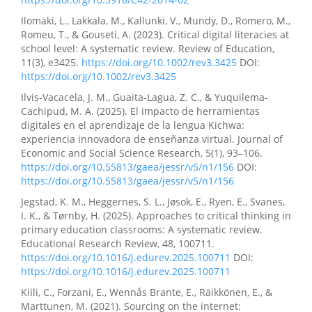
Ilomäki, L., Lakkala, M., Kallunki, V., Mundy, D., Romero, M.,
Romeu, T., & Gouseti, A. (2023). Critical digital literacies at
school level: A systematic review. Review of Education,
11(3), e3425.
https://doi.org/10.1002/rev3.3425
DOI:
https://doi.org/10.1002/rev3.3425
Ilvis-Vacacela, J. M., Guaita-Lagua, Z. C., & Yuquilema-
Cachipud, M. A. (2025). El impacto de herramientas
digitales en el aprendizaje de la lengua Kichwa:
experiencia innovadora de enseñanza virtual. Journal of
Economic and Social Science Research, 5(1), 93–106.
https://doi.org/10.55813/gaea/jessr/v5/n1/156
DOI:
https://doi.org/10.55813/gaea/jessr/v5/n1/156
Jegstad, K. M., Heggernes, S. L., Jøsok, E., Ryen, E., Svanes,
I. K., & Tørnby, H. (2025). Approaches to critical thinking in
primary education classrooms: A systematic review.
Educational Research Review, 48, 100711.
https://doi.org/10.1016/j.edurev.2025.100711
DOI:
https://doi.org/10.1016/j.edurev.2025.100711
Kiili, C., Forzani, E., Wennås Brante, E., Räikkönen, E., &
Marttunen, M. (2021). Sourcing on the internet: