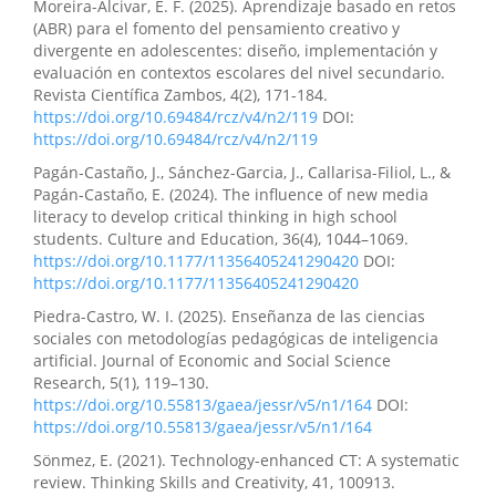
Moreira-Alcivar, E. F. (2025). Aprendizaje basado en retos
(ABR) para el fomento del pensamiento creativo y
divergente en adolescentes: diseño, implementación y
evaluación en contextos escolares del nivel secundario.
Revista Científica Zambos, 4(2), 171-184.
https://doi.org/10.69484/rcz/v4/n2/119
DOI:
https://doi.org/10.69484/rcz/v4/n2/119
Pagán-Castaño, J., Sánchez-Garcia, J., Callarisa-Filiol, L., &
Pagán-Castaño, E. (2024). The influence of new media
literacy to develop critical thinking in high school
students. Culture and Education, 36(4), 1044–1069.
https://doi.org/10.1177/11356405241290420
DOI:
https://doi.org/10.1177/11356405241290420
Piedra-Castro, W. I. (2025). Enseñanza de las ciencias
sociales con metodologías pedagógicas de inteligencia
artificial. Journal of Economic and Social Science
Research, 5(1), 119–130.
https://doi.org/10.55813/gaea/jessr/v5/n1/164
DOI:
https://doi.org/10.55813/gaea/jessr/v5/n1/164
Sönmez, E. (2021). Technology-enhanced CT: A systematic
review. Thinking Skills and Creativity, 41, 100913.