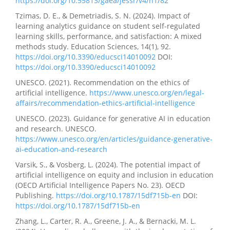
https://doi.org/10.55813/gaea/jessr/v4/n1/82
Tzimas, D. E., & Demetriadis, S. N. (2024). Impact of
learning analytics guidance on student self-regulated
learning skills, performance, and satisfaction: A mixed
methods study. Education Sciences, 14(1), 92.
https://doi.org/10.3390/educsci14010092
DOI:
https://doi.org/10.3390/educsci14010092
UNESCO. (2021). Recommendation on the ethics of
artificial intelligence.
https://www.unesco.org/en/legal-
affairs/recommendation-ethics-artificial-intelligence
UNESCO. (2023). Guidance for generative AI in education
and research. UNESCO.
https://www.unesco.org/en/articles/guidance-generative-
ai-education-and-research
Varsik, S., & Vosberg, L. (2024). The potential impact of
artificial intelligence on equity and inclusion in education
(OECD Artificial Intelligence Papers No. 23). OECD
Publishing.
https://doi.org/10.1787/15df715b-en
DOI:
https://doi.org/10.1787/15df715b-en
Zhang, L., Carter, R. A., Greene, J. A., & Bernacki, M. L.