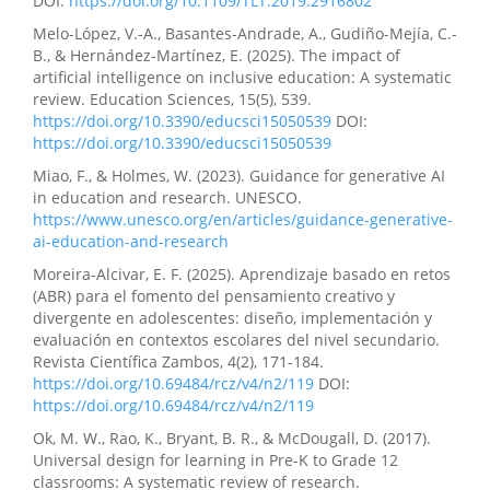
DOI:
https://doi.org/10.1109/TLT.2019.2916802
Melo-López, V.-A., Basantes-Andrade, A., Gudiño-Mejía, C.-
B., & Hernández-Martínez, E. (2025). The impact of
artificial intelligence on inclusive education: A systematic
review. Education Sciences, 15(5), 539.
https://doi.org/10.3390/educsci15050539
DOI:
https://doi.org/10.3390/educsci15050539
Miao, F., & Holmes, W. (2023). Guidance for generative AI
in education and research. UNESCO.
https://www.unesco.org/en/articles/guidance-generative-
ai-education-and-research
Moreira-Alcivar, E. F. (2025). Aprendizaje basado en retos
(ABR) para el fomento del pensamiento creativo y
divergente en adolescentes: diseño, implementación y
evaluación en contextos escolares del nivel secundario.
Revista Científica Zambos, 4(2), 171-184.
https://doi.org/10.69484/rcz/v4/n2/119
DOI:
https://doi.org/10.69484/rcz/v4/n2/119
Ok, M. W., Rao, K., Bryant, B. R., & McDougall, D. (2017).
Universal design for learning in Pre-K to Grade 12
classrooms: A systematic review of research.