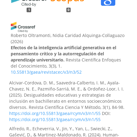
1
0
Roberto Oltramonti, Nidia Caridad Alquinga-Collaguazo
(2026)
Efectos de la inteligencia artificial generativa en el
pensamiento crítico y la autorregulación del
aprendizaje universitario.
Revista Científica Enfoques
del Conocimiento, 3(3), 1.
10.55813/gaea/revistacec/v3/n3/52
Alcivar-Cordova, D. M., Saavedra-Calberto, I. M., Ayala-
Chavez, N. E., Pazmiño-Sarriá, M. E., & Ordoñez-Loor, I. I.
(2025). Desigualdades educativas y estrategias de
inclusión en bachillerato en entornos socioeconómicos
diversos. Revista Científica Ciencia Y Método, 3(1), 84-98.
https://doi.org/10.55813/gaea/rcym/v3/n1/55
DOI:
https://doi.org/10.55813/gaea/rcym/v3/n1/55
Alfredo, R., Echeverria, V., Jin, Y., Yan, L., Swiecki, Z.,
Gašević, D., & Martinez-Maldonado, R. (2024). Human-