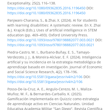
Exceptionality, 25(2), 116–138.
https://doi.org/10.1080/09362835.2016.1196450
DOI:
https://doi.org/10.1080/09362835.2016.1196450
Panjwani-Charania, S., & Zhai, X. (2024). AI for students
with learning disabilities: A systematic review. En X. Zhai
& J. Krajcik (Eds.), Uses of artificial intelligence in STEM
education (pp. 469–493). Oxford University Press.
https://doi.org/10.1093/oso/9780198882077.003.0021
DOI:
https://doi.org/10.1093/oso/9780198882077.003.0021
Piedra-Castro, W. I., Burbano-Buñay, E. S., Tamayo-
Verdezoto, J. J., & Moreira-Alcívar, E. F. (2024). Inteligencia
artificial y su incidencia en la estrategia metodológica de
aprendizaje basado en investigación. Journal of Economic
and Social Science Research, 4(2), 178–196.
https://doi.org/10.55813/gaea/jessr/v4/n2/106
DOI:
https://doi.org/10.55813/gaea/jessr/v4/n2/106
Posso-De-la-Cruz, A. E., Angulo-Cerezo, M. I., Maliza-
Muñoz, W. F., & Bernardes-Carballo, K. (2025).
Gamificación implementada en Quizziz como estrategia
de aprendizaje activo en Ciencias Naturales. Unidad
Educativa Academia Militar “San Diego". Revista Científica