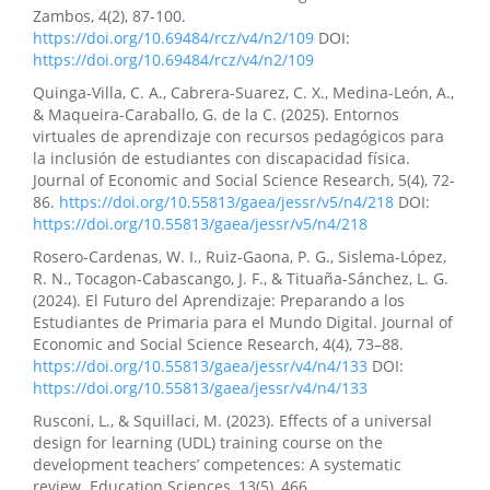
Zambos, 4(2), 87-100.
https://doi.org/10.69484/rcz/v4/n2/109
DOI:
https://doi.org/10.69484/rcz/v4/n2/109
Quinga-Villa, C. A., Cabrera-Suarez, C. X., Medina-León, A.,
& Maqueira-Caraballo, G. de la C. (2025). Entornos
virtuales de aprendizaje con recursos pedagógicos para
la inclusión de estudiantes con discapacidad física.
Journal of Economic and Social Science Research, 5(4), 72-
86.
https://doi.org/10.55813/gaea/jessr/v5/n4/218
DOI:
https://doi.org/10.55813/gaea/jessr/v5/n4/218
Rosero-Cardenas, W. I., Ruiz-Gaona, P. G., Sislema-López,
R. N., Tocagon-Cabascango, J. F., & Tituaña-Sánchez, L. G.
(2024). El Futuro del Aprendizaje: Preparando a los
Estudiantes de Primaria para el Mundo Digital. Journal of
Economic and Social Science Research, 4(4), 73–88.
https://doi.org/10.55813/gaea/jessr/v4/n4/133
DOI:
https://doi.org/10.55813/gaea/jessr/v4/n4/133
Rusconi, L., & Squillaci, M. (2023). Effects of a universal
design for learning (UDL) training course on the
development teachers’ competences: A systematic
review. Education Sciences, 13(5), 466.