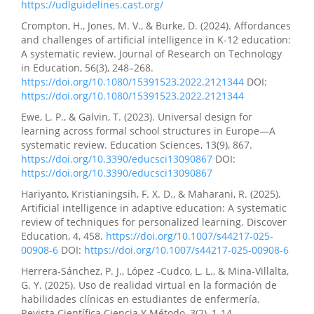
https://udlguidelines.cast.org/
Crompton, H., Jones, M. V., & Burke, D. (2024). Affordances
and challenges of artificial intelligence in K-12 education:
A systematic review. Journal of Research on Technology
in Education, 56(3), 248–268.
https://doi.org/10.1080/15391523.2022.2121344
DOI:
https://doi.org/10.1080/15391523.2022.2121344
Ewe, L. P., & Galvin, T. (2023). Universal design for
learning across formal school structures in Europe—A
systematic review. Education Sciences, 13(9), 867.
https://doi.org/10.3390/educsci13090867
DOI:
https://doi.org/10.3390/educsci13090867
Hariyanto, Kristianingsih, F. X. D., & Maharani, R. (2025).
Artificial intelligence in adaptive education: A systematic
review of techniques for personalized learning. Discover
Education, 4, 458.
https://doi.org/10.1007/s44217-025-
00908-6
DOI:
https://doi.org/10.1007/s44217-025-00908-6
Herrera-Sánchez, P. J., López -Cudco, L. L., & Mina-Villalta,
G. Y. (2025). Uso de realidad virtual en la formación de
habilidades clínicas en estudiantes de enfermería.
Revista Científica Ciencia Y Método, 3(2), 1-14.