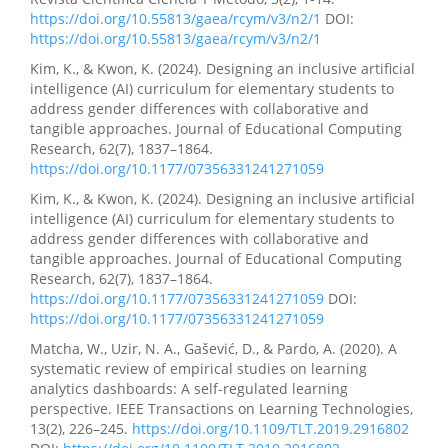
https://doi.org/10.55813/gaea/rcym/v3/n2/1
DOI:
https://doi.org/10.55813/gaea/rcym/v3/n2/1
Kim, K., & Kwon, K. (2024). Designing an inclusive artificial
intelligence (AI) curriculum for elementary students to
address gender differences with collaborative and
tangible approaches. Journal of Educational Computing
Research, 62(7), 1837–1864.
https://doi.org/10.1177/07356331241271059
Kim, K., & Kwon, K. (2024). Designing an inclusive artificial
intelligence (AI) curriculum for elementary students to
address gender differences with collaborative and
tangible approaches. Journal of Educational Computing
Research, 62(7), 1837–1864.
https://doi.org/10.1177/07356331241271059
DOI:
https://doi.org/10.1177/07356331241271059
Matcha, W., Uzir, N. A., Gašević, D., & Pardo, A. (2020). A
systematic review of empirical studies on learning
analytics dashboards: A self-regulated learning
perspective. IEEE Transactions on Learning Technologies,
13(2), 226–245.
https://doi.org/10.1109/TLT.2019.2916802