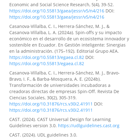
Economic and Social Science Research, 5(4), 39-52.
https://doi.org/10.55813/gaea/jessr/v5/n4/216
DOI:
https://doi.org/10.55813/gaea/jessr/v5/n4/216
Casanova-Villalba, C. I., Herrera-Sánchez, M. J., &
Casanova-Villalba, L. A. (2024a). Spin-offs y su impacto
económico en el desarrollo de un ecosistema innovador y
sostenible en Ecuador. En Gestión inteligente: Sinergias
en la administración. (175–192). Editorial Grupo AEA.
https://doi.org/10.55813/egaea.cl.82
DOI:
https://doi.org/10.55813/egaea.cl.82
Casanova-Villalba, C. I., Herrera-Sánchez, M. J., Bravo-
Bravo, I. F., & Barba-Mosquera, A. E. (2024b).
Transformación de universidades incubadoras a
creadoras directas de empresas Spin-Off. Revista De
Ciencias Sociales, 30(2), 305-319.
https://doi.org/10.31876/rcs.v30i2.41911
DOI:
https://doi.org/10.31876/rcs.v30i2.41911
CAST. (2024). CAST Universal Design for Learning
Guidelines version 3.0.
https://udlguidelines.cast.org
CAST. (2024). UDL guidelines 3.0.