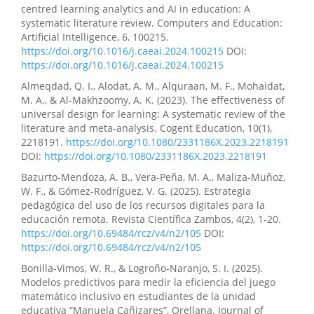
centred learning analytics and AI in education: A
systematic literature review. Computers and Education:
Artificial Intelligence, 6, 100215.
https://doi.org/10.1016/j.caeai.2024.100215
DOI:
https://doi.org/10.1016/j.caeai.2024.100215
Almeqdad, Q. I., Alodat, A. M., Alquraan, M. F., Mohaidat,
M. A., & Al-Makhzoomy, A. K. (2023). The effectiveness of
universal design for learning: A systematic review of the
literature and meta-analysis. Cogent Education, 10(1),
2218191.
https://doi.org/10.1080/2331186X.2023.2218191
DOI:
https://doi.org/10.1080/2331186X.2023.2218191
Bazurto-Mendoza, A. B., Vera-Peña, M. A., Maliza-Muñoz,
W. F., & Gómez-Rodríguez, V. G. (2025). Estrategia
pedagógica del uso de los recursos digitales para la
educación remota. Revista Científica Zambos, 4(2), 1-20.
https://doi.org/10.69484/rcz/v4/n2/105
DOI:
https://doi.org/10.69484/rcz/v4/n2/105
Bonilla-Vimos, W. R., & Logroño-Naranjo, S. I. (2025).
Modelos predictivos para medir la eficiencia del juego
matemático inclusivo en estudiantes de la unidad
educativa “Manuela Cañizares”, Orellana. Journal of