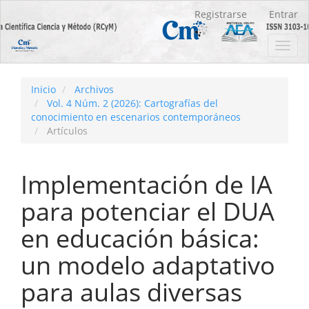
Navegación
Registrarse
Entrar
principal
Contenido
Toggl
principal
navig
Barra
lateral
Inicio
Archivos
Vol. 4 Núm. 2 (2026): Cartografías del
conocimiento en escenarios contemporáneos
Artículos
Implementación de IA
para potenciar el DUA
en educación básica:
un modelo adaptativo
para aulas diversas