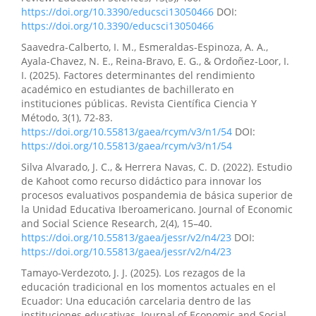
https://doi.org/10.3390/educsci13050466
DOI:
https://doi.org/10.3390/educsci13050466
Saavedra-Calberto, I. M., Esmeraldas-Espinoza, A. A.,
Ayala-Chavez, N. E., Reina-Bravo, E. G., & Ordoñez-Loor, I.
I. (2025). Factores determinantes del rendimiento
académico en estudiantes de bachillerato en
instituciones públicas. Revista Científica Ciencia Y
Método, 3(1), 72-83.
https://doi.org/10.55813/gaea/rcym/v3/n1/54
DOI:
https://doi.org/10.55813/gaea/rcym/v3/n1/54
Silva Alvarado, J. C., & Herrera Navas, C. D. (2022). Estudio
de Kahoot como recurso didáctico para innovar los
procesos evaluativos pospandemia de básica superior de
la Unidad Educativa Iberoamericano. Journal of Economic
and Social Science Research, 2(4), 15–40.
https://doi.org/10.55813/gaea/jessr/v2/n4/23
DOI:
https://doi.org/10.55813/gaea/jessr/v2/n4/23
Tamayo-Verdezoto, J. J. (2025). Los rezagos de la
educación tradicional en los momentos actuales en el
Ecuador: Una educación carcelaria dentro de las
instituciones educativas. Journal of Economic and Social