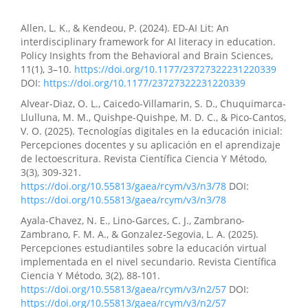
Allen, L. K., & Kendeou, P. (2024). ED-AI Lit: An
interdisciplinary framework for AI literacy in education.
Policy Insights from the Behavioral and Brain Sciences,
11(1), 3–10.
https://doi.org/10.1177/23727322231220339
DOI:
https://doi.org/10.1177/23727322231220339
Alvear-Diaz, O. L., Caicedo-Villamarin, S. D., Chuquimarca-
Llulluna, M. M., Quishpe-Quishpe, M. D. C., & Pico-Cantos,
V. O. (2025). Tecnologías digitales en la educación inicial:
Percepciones docentes y su aplicación en el aprendizaje
de lectoescritura. Revista Científica Ciencia Y Método,
3(3), 309-321.
https://doi.org/10.55813/gaea/rcym/v3/n3/78
DOI:
https://doi.org/10.55813/gaea/rcym/v3/n3/78
Ayala-Chavez, N. E., Lino-Garces, C. J., Zambrano-
Zambrano, F. M. A., & Gonzalez-Segovia, L. A. (2025).
Percepciones estudiantiles sobre la educación virtual
implementada en el nivel secundario. Revista Científica
Ciencia Y Método, 3(2), 88-101.
https://doi.org/10.55813/gaea/rcym/v3/n2/57
DOI:
https://doi.org/10.55813/gaea/rcym/v3/n2/57