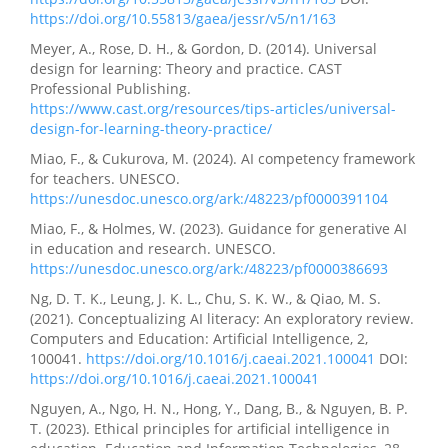
https://doi.org/10.55813/gaea/jessr/v5/n1/163
Meyer, A., Rose, D. H., & Gordon, D. (2014). Universal
design for learning: Theory and practice. CAST
Professional Publishing.
https://www.cast.org/resources/tips-articles/universal-
design-for-learning-theory-practice/
Miao, F., & Cukurova, M. (2024). AI competency framework
for teachers. UNESCO.
https://unesdoc.unesco.org/ark:/48223/pf0000391104
Miao, F., & Holmes, W. (2023). Guidance for generative AI
in education and research. UNESCO.
https://unesdoc.unesco.org/ark:/48223/pf0000386693
Ng, D. T. K., Leung, J. K. L., Chu, S. K. W., & Qiao, M. S.
(2021). Conceptualizing AI literacy: An exploratory review.
Computers and Education: Artificial Intelligence, 2,
100041.
https://doi.org/10.1016/j.caeai.2021.100041
DOI:
https://doi.org/10.1016/j.caeai.2021.100041
Nguyen, A., Ngo, H. N., Hong, Y., Dang, B., & Nguyen, B. P.
T. (2023). Ethical principles for artificial intelligence in