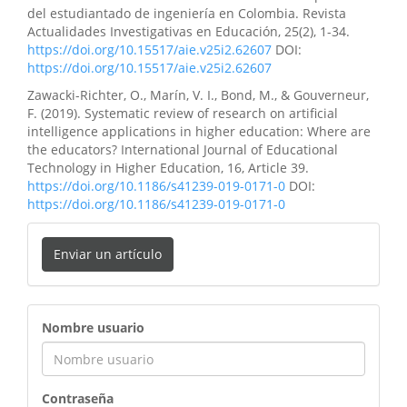
del estudiantado de ingeniería en Colombia. Revista
Actualidades Investigativas en Educación, 25(2), 1-34.
https://doi.org/10.15517/aie.v25i2.62607
DOI:
https://doi.org/10.15517/aie.v25i2.62607
Zawacki-Richter, O., Marín, V. I., Bond, M., & Gouverneur,
F. (2019). Systematic review of research on artificial
intelligence applications in higher education: Where are
the educators? International Journal of Educational
Technology in Higher Education, 16, Article 39.
https://doi.org/10.1186/s41239-019-0171-0
DOI:
https://doi.org/10.1186/s41239-019-0171-0
Enviar un artículo
ingreso
Nombre usuario
Contraseña