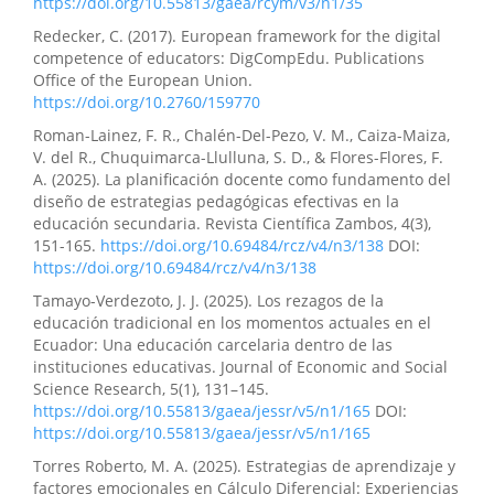
https://doi.org/10.55813/gaea/rcym/v3/n1/35
Redecker, C. (2017). European framework for the digital
competence of educators: DigCompEdu. Publications
Office of the European Union.
https://doi.org/10.2760/159770
Roman-Lainez, F. R., Chalén-Del-Pezo, V. M., Caiza-Maiza,
V. del R., Chuquimarca-Llulluna, S. D., & Flores-Flores, F.
A. (2025). La planificación docente como fundamento del
diseño de estrategias pedagógicas efectivas en la
educación secundaria. Revista Científica Zambos, 4(3),
151-165.
https://doi.org/10.69484/rcz/v4/n3/138
DOI:
https://doi.org/10.69484/rcz/v4/n3/138
Tamayo-Verdezoto, J. J. (2025). Los rezagos de la
educación tradicional en los momentos actuales en el
Ecuador: Una educación carcelaria dentro de las
instituciones educativas. Journal of Economic and Social
Science Research, 5(1), 131–145.
https://doi.org/10.55813/gaea/jessr/v5/n1/165
DOI:
https://doi.org/10.55813/gaea/jessr/v5/n1/165
Torres Roberto, M. A. (2025). Estrategias de aprendizaje y
factores emocionales en Cálculo Diferencial: Experiencias