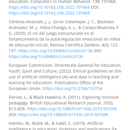
education. Computers in Human Behavior, 138, 107468.
https://doi.org/10.1016/j.chb.2022.107468
DOI:
https://doi.org/10.1016/j.chb.2022.107468
Córdova-Alvarado, J. J., Giron-Sotomayor, J. C., Bastidas-
Andradez, M. J., Imba-Chango, A. L., & Conejo-Muenala, F.
G. (2025). El rol del juego estructurado en el
fortalecimiento de la autorregulación emocional en niños
de educación inicial. Revista Científica Zambos, 4(3), 122-
137.
https://doi.org/10.69484/rcz/v4/n3/136
DOI:
https://doi.org/10.69484/rcz/v4/n3/136
European Commission, Directorate-General for Education,
Youth, Sport and Culture. (2022). Ethical guidelines on the
use of artificial intelligence (AI) and data in teaching and
learning for educators. Publications Office of the
European Union.
https://doi.org/10.2766/153756
Florian, L., & Black-Hawkins, K. (2011). Exploring inclusive
pedagogy. British Educational Research Journal, 37(5),
813–828.
https://doi.org/10.1080/01411926.2010.501096
DOI:
https://doi.org/10.1080/01411926.2010.501096
Holmes, W., Bialik, M., & Fadel, C. (2019). Artificial
intelligence in education: Promises and implications for