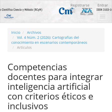
Navegación
Registrarse
Entrar
principal
Contenido
Toggl
principal
navig
Barra
lateral
Inicio
Archivos
Vol. 4 Núm. 2 (2026): Cartografías del
conocimiento en escenarios contemporáneos
Artículos
Competencias
docentes para integrar
inteligencia artificial
con criterios éticos e
inclusivos