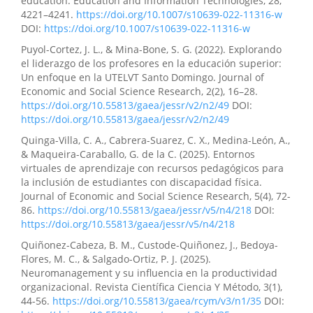
education. Education and Information Technologies, 28,
4221–4241.
https://doi.org/10.1007/s10639-022-11316-w
DOI:
https://doi.org/10.1007/s10639-022-11316-w
Puyol-Cortez, J. L., & Mina-Bone, S. G. (2022). Explorando
el liderazgo de los profesores en la educación superior:
Un enfoque en la UTELVT Santo Domingo. Journal of
Economic and Social Science Research, 2(2), 16–28.
https://doi.org/10.55813/gaea/jessr/v2/n2/49
DOI:
https://doi.org/10.55813/gaea/jessr/v2/n2/49
Quinga-Villa, C. A., Cabrera-Suarez, C. X., Medina-León, A.,
& Maqueira-Caraballo, G. de la C. (2025). Entornos
virtuales de aprendizaje con recursos pedagógicos para
la inclusión de estudiantes con discapacidad física.
Journal of Economic and Social Science Research, 5(4), 72-
86.
https://doi.org/10.55813/gaea/jessr/v5/n4/218
DOI:
https://doi.org/10.55813/gaea/jessr/v5/n4/218
Quiñonez-Cabeza, B. M., Custode-Quiñonez, J., Bedoya-
Flores, M. C., & Salgado-Ortiz, P. J. (2025).
Neuromanagement y su influencia en la productividad
organizacional. Revista Científica Ciencia Y Método, 3(1),
44-56.
https://doi.org/10.55813/gaea/rcym/v3/n1/35
DOI: