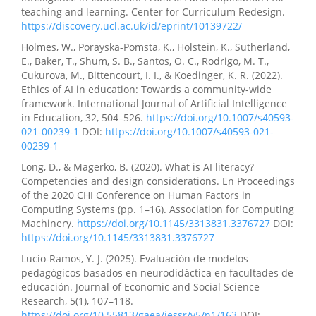
teaching and learning. Center for Curriculum Redesign.
https://discovery.ucl.ac.uk/id/eprint/10139722/
Holmes, W., Porayska-Pomsta, K., Holstein, K., Sutherland,
E., Baker, T., Shum, S. B., Santos, O. C., Rodrigo, M. T.,
Cukurova, M., Bittencourt, I. I., & Koedinger, K. R. (2022).
Ethics of AI in education: Towards a community-wide
framework. International Journal of Artificial Intelligence
in Education, 32, 504–526.
https://doi.org/10.1007/s40593-
021-00239-1
DOI:
https://doi.org/10.1007/s40593-021-
00239-1
Long, D., & Magerko, B. (2020). What is AI literacy?
Competencies and design considerations. En Proceedings
of the 2020 CHI Conference on Human Factors in
Computing Systems (pp. 1–16). Association for Computing
Machinery.
https://doi.org/10.1145/3313831.3376727
DOI:
https://doi.org/10.1145/3313831.3376727
Lucio-Ramos, Y. J. (2025). Evaluación de modelos
pedagógicos basados en neurodidáctica en facultades de
educación. Journal of Economic and Social Science
Research, 5(1), 107–118.
https://doi.org/10.55813/gaea/jessr/v5/n1/163
DOI: