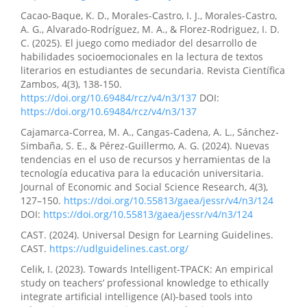
Cacao-Baque, K. D., Morales-Castro, I. J., Morales-Castro,
A. G., Alvarado-Rodríguez, M. A., & Florez-Rodriguez, I. D.
C. (2025). El juego como mediador del desarrollo de
habilidades socioemocionales en la lectura de textos
literarios en estudiantes de secundaria. Revista Científica
Zambos, 4(3), 138-150.
https://doi.org/10.69484/rcz/v4/n3/137
DOI:
https://doi.org/10.69484/rcz/v4/n3/137
Cajamarca-Correa, M. A., Cangas-Cadena, A. L., Sánchez-
Simbaña, S. E., & Pérez-Guillermo, A. G. (2024). Nuevas
tendencias en el uso de recursos y herramientas de la
tecnología educativa para la educación universitaria.
Journal of Economic and Social Science Research, 4(3),
127–150.
https://doi.org/10.55813/gaea/jessr/v4/n3/124
DOI:
https://doi.org/10.55813/gaea/jessr/v4/n3/124
CAST. (2024). Universal Design for Learning Guidelines.
CAST.
https://udlguidelines.cast.org/
Celik, I. (2023). Towards Intelligent-TPACK: An empirical
study on teachers’ professional knowledge to ethically
integrate artificial intelligence (AI)-based tools into