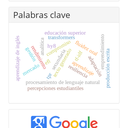
Palabras clave
educación superior
emprendimiento
transformers
aprendizaje de inglés
analítica
compromiso
fluidez oral
hy8
rendimiento
gestión
texto generado
secundaria
producción escrita
tf-idf
adaptación
efl
aprendizaje
mercado
resiliencia
tpr
procesamiento de lenguaje natural
percepciones estudiantiles