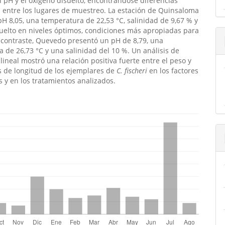
el pH y el oxígeno disuelto, encontrándose diferencias
s entre los lugares de muestreo. La estación de Quinsaloma
H 8,05, una temperatura de 22,53 °C, salinidad de 9,67 % y
uelto en niveles óptimos, condiciones más apropiadas para
n contraste, Quevedo presentó un pH de 8,79, una
 de 26,73 °C y una salinidad del 10 %. Un análisis de
 lineal mostró una relación positiva fuerte entre el peso y
 de longitud de los ejemplares de
C. fischeri
en los factores
 y en los tratamientos analizados.
emes.bootstrap3.displayStats.downloads##