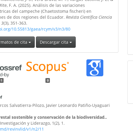
ite, F. A. (2025). Análisis de las variaciones
ricas del campeche (Chaetostoma fischeri) en
nes de dos regiones del Ecuador.
Revista Científica Ciencia
,
3
(3), 351-363.
doi.org/10.55813/gaea/rcym/v3/n3/80
rmatos de cita
Descargar cita
11
0
cos Salvatierra-Pilozo, Javier Leonardo Patiño-Uyaguari
estal sostenible y conservación de la biodiversidad..
Investigación y Liderazgo, 1(2), 1.
md/revinvlid/v1/n2/11