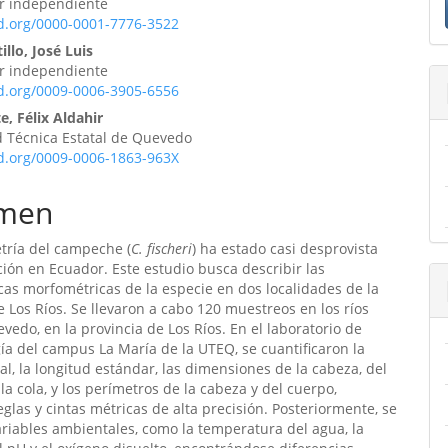
or independiente
ulo
id.org/0000-0001-7776-3522
illo, José Luis
or independiente
id.org/0009-0006-3905-6556
e, Félix Aldahir
d Técnica Estatal de Quevedo
id.org/0009-0006-1863-963X
men
tría del campeche (
C. fischeri
) ha estado casi desprovista
ión en Ecuador. Este estudio busca describir las
icas morfométricas de la especie en dos localidades de la
e Los Ríos. Se llevaron a cabo 120 muestreos en los ríos
edo, en la provincia de Los Ríos. En el laboratorio de
ía del campus La María de la UTEQ, se cuantificaron la
tal, la longitud estándar, las dimensiones de la cabeza, del
 la cola, y los perímetros de la cabeza y del cuerpo,
glas y cintas métricas de alta precisión. Posteriormente, se
riables ambientales, como la temperatura del agua, la