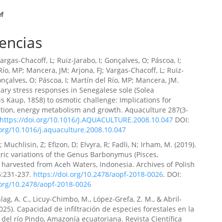
el Ruiz-Sánchez, Mayra Lisette Zapata-Velasco, Juan
encias
errero-Calero
(2025)
s avanzados para la remediación de derrames de
Revista de Investigación y Liderazgo, 2(1), 34.
Vargas-Chacoff, L; Ruiz-Jarabo, I; Gonçalves, O; Páscoa, I;
md/revinvlid/v2/n1/28
Río, MP; Mancera, JM; Arjona, FJ; Vargas-Chacoff, L; Ruiz-
onçalves, O; Páscoa, I; Martín del Río, MP; Mancera, JM.
tiary stress responses in Senegalese sole (Solea
s Kaup, 1858) to osmotic challenge: Implications for
larita Hidalgo-Zambrano, Juan Manuel Guerrero-Calero
tion, energy metabolism and growth. Aquaculture 287(3-
https://doi.org/10.1016/J.AQUACULTURE.2008.10.047
DOI:
nes del cambio climático y pérdida de biodiversidad en
.org/10.1016/j.aquaculture.2008.10.047
s vulnerables..
Revista de Investigación y Liderazgo, 2(3),
 Muchlisin, Z; Efizon, D; Elvyra, R; Fadli, N; Irham, M. (2019).
md/revinvlid/v2/n3/39
ic variations of the Genus Barbonymus (Pisces,
 harvested from Aceh Waters, Indonesia. Archives of Polish
6:231-237.
https://doi.org/10.2478/aopf-2018-0026
. DOI:
.org/10.2478/aopf-2018-0026
el Guerrero-Calero
(2025)
 financiamiento y desafíos regulatorios en la transición
ag, A. C., Licuy-Chimbo, M., López-Grefa, Z. M., & Abril-
gías limpias en América Latina..
Revista de Investigación y
2025). Capacidad de infiltración de especies forestales en la
2(2), 61.
 del río Pindo, Amazonía ecuatoriana. Revista Científica