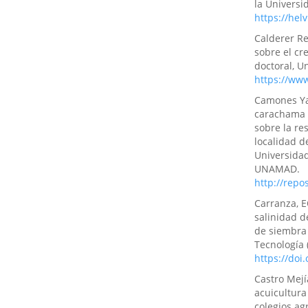
la Universi
degradado
https://hel
10.63618/o
Calderer Re
sobre el cr
doctoral, U
Katherin C
https://ww
(2025)
Tendencias
Camones Yan
socioecoló
carachama n
Liderazgo, 2
sobre la re
10.63618/o
localidad d
Universida
UNAMAD.
http://rep
Mayra Lise
(2026)
Carranza, E
Enfoques, 
salinidad d
ecosistem
de siembra 
50.
Tecnología 
10.63618/o
https://doi
Castro Mejí
acuicultura
Katherin C
colegios ag