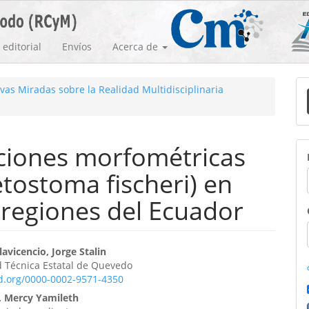
editorial
Envíos
Acerca de
E
vas Miradas sobre la Realidad Multidisciplinaria
u
a
iaciones morfométricas
tostoma fischeri) en
 regiones del Ecuador
enido
lavicencio, Jorge Stalin
d Técnica Estatal de Quevedo
ipal
id.org/0000-0002-9571-4350
, Mercy Yamileth