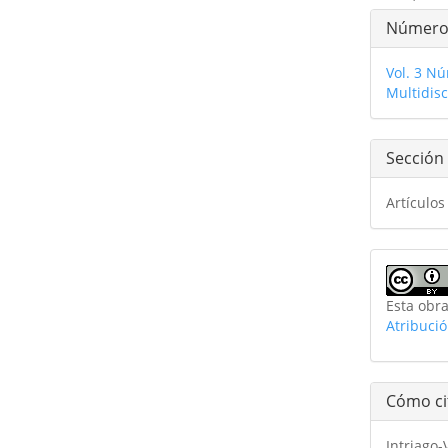
Detal
Númer
del
Vol. 3 N
artíc
Multidisc
Sección
Artículos
Esta obra
Atribuci
Cómo ci
Intriago-V