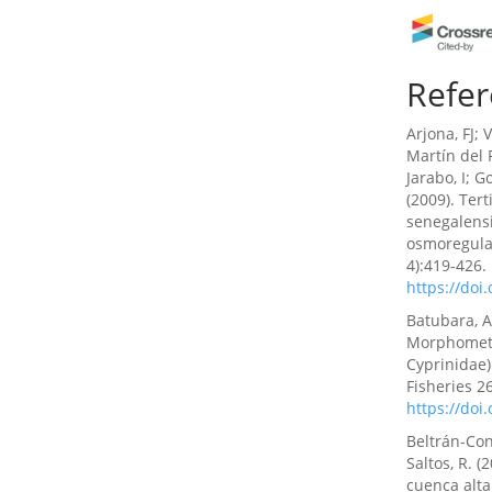
Clara Isab
Refer
Manuel Gu
Materiale
petróleo.
.
Arjona, FJ; 
10.63618/o
Martín del 
Jarabo, I; G
(2009). Ter
senegalensi
Katherin C
osmoregula
(2025)
4):419-426.
Interaccio
https://doi
ecosistema
34.
Batubara, A;
10.63618/o
Morphometr
Cyprinidae)
Fisheries 2
https://doi
Juan Manu
Políticas,
Beltrán-Conl
hacia ener
Saltos, R. (
Liderazgo, 
cuenca alta