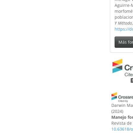
Aguirre-M
morfomét
poblacio
Y Método
https://
Más fo
Darwin Mar
(2024)
Manejo for
Revista de 
10.63618/o