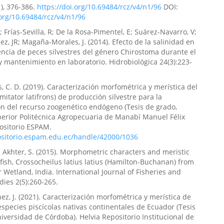
md/revinvlid/v2/n2/36
), 376-386.
https://doi.org/10.69484/rcz/v4/n1/96
DOI:
.org/10.69484/rcz/v4/n1/96
 Frías-Sevilla, R; De la Rosa-Pimentel, E; Suárez-Navarro, V;
svel Castro-Landin, Mónica García-Moreno, Juan Manuel
z, JR; Magaña-Morales, J. (2014). Efecto de la salinidad en
alero
(2026)
encia de peces silvestres del género Chirostoma durante el
ón forestal y biodiversidad frente al cambio climático en
y mantenimiento en laboratorio. Hidrobiológica 24(3):223-
egradados.
Revista Científica Enfoques del Conocimiento,
s, C. D. (2019). Caracterización morfométrica y merística del
aea/revistacec/v3/n2/5
itator latifrons) de producción silvestre para la
n del recurso zoogenético endógeno (Tesis de grado,
erior Politécnica Agropecuaria de Manabí Manuel Félix
a Dahua-Gualinga, Mariana Magdalena Conforme-Garcia,
ositorio ESPAM.
 Dávila-Ulloa, Marjorie Ivonne Mazo-Rodriguez
(2025)
positorio.espam.edu.ec/handle/42000/1036
n del potencial biorremediador de microorganismos
; Akhter, S. (2015). Morphometric characters and meristic
n suelos impactados por hidrocarburos.
Revista Científica
 fish, Crossocheilus latius latius (Hamilton-Buchanan) from
étodo, 3(4), 24.
r Wetland, India. International Journal of Fisheries and
gaea/rcym/v3/n4/93
dies 2(5):260-265.
ez, J. (2021). Caracterización morfométrica y merística de
especies piscícolas nativas continentales de Ecuador (Tesis
cos Salvatierra-Pilozo
(2026)
niversidad de Córdoba). Helvia Repositorio Institucional de
ón forestal y resiliencia climática en ecosistemas