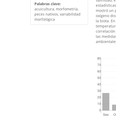
salinidad, 
Palabras clave:
estadística
acuicultura, morfometría,
mostró un p
peces nativos, variabilidad
oxígeno dis
morfológica
la biota. E
temperatura
correlación
las medidas
ambientales
##plugins.th