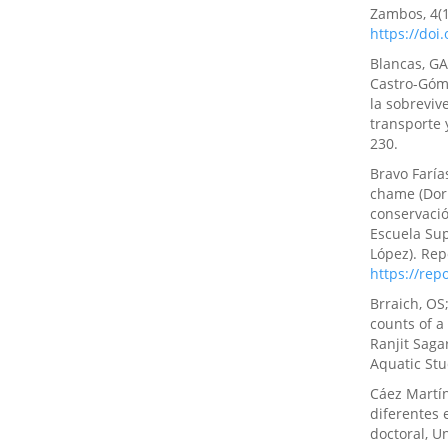
10.63618/o
Zambos, 4(1
https://doi
Blancas, GA;
Alfredo Le
Castro-Góme
Guerrero-C
la sobreviv
Restauraci
transporte 
paisajes d
230.
3(2), 58.
Bravo Faría
10.55813/g
chame (Dorm
conservació
Escuela Sup
Ruth Dayr
López). Rep
Maricarmen
https://re
Evaluació
Brraich, OS
aislados e
counts of a
Ciencia y M
Ranjit Saga
10.55813/
Aquatic Stu
Cáez Martín
diferentes 
Darwin Mar
doctoral, U
Restauraci