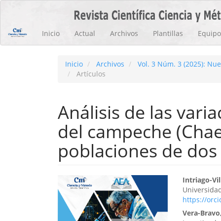
Navegación
principal
Contenido
Inicio
Actual
Archivos
Plantillas
Equipo 
principal
Barra
lateral
Inicio
Archivos
Vol. 3 Núm. 3 (2025): Nue
Artículos
Análisis de las var
del campeche (Chae
poblaciones de dos
Barra
Cont
Intriago-Vil
Universida
lateral
princ
https://orc
del
del
Vera-Bravo