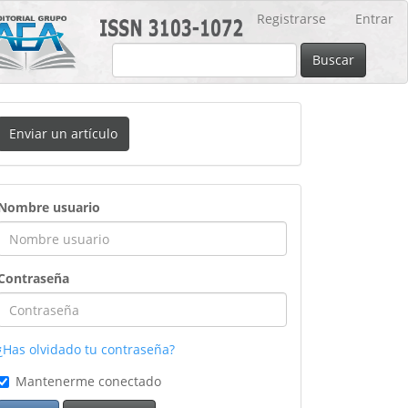
Registrarse
Entrar
Buscar
nviar
Enviar un artículo
n
rtículo
ingreso
Nombre usuario
Contraseña
¿Has olvidado tu contraseña?
Mantenerme conectado