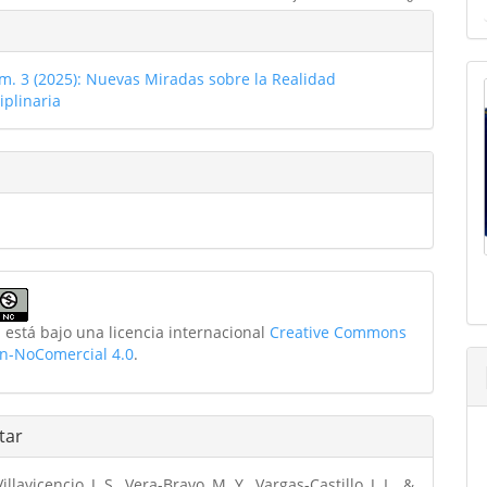
les
o
úm. 3 (2025): Nuevas Miradas sobre la Realidad
ulo
iplinaria
 está bajo una licencia internacional
Creative Commons
ón-NoComercial 4.0
.
tar
illavicencio, J. S., Vera-Bravo, M. Y., Vargas-Castillo, J. L., &