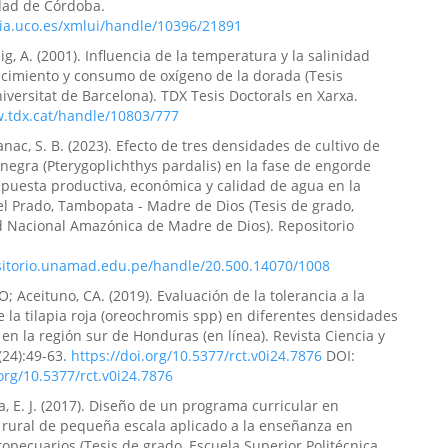
dad de Córdoba.
s.
Revista de Investigación y Liderazgo, 3(2), 34.
via.uco.es/xmlui/handle/10396/21891
md/revinvlid/v3/n2/3
ig, A. (2001). Influencia de la temperatura y la salinidad
ecimiento y consumo de oxígeno de la dorada (Tesis
niversitat de Barcelona). TDX Tesis Doctorals en Xarxa.
larita Hidalgo-Zambrano, Mayra Lisette Zapata-Velasco
w.tdx.cat/handle/10803/777
 recientes de la justicia ambiental y conflictos
ac, S. B. (2023). Efecto de tres densidades de cultivo de
gicos en América Latina.
Revista de Investigación y
egra (Pterygoplichthys pardalis) en la fase de engorde
(2), 1.
spuesta productiva, económica y calidad de agua en la
md/revinvlid/v2/n2/31
el Prado, Tambopata - Madre de Dios (Tesis de grado,
d Nacional Amazónica de Madre de Dios). Repositorio
ositorio.unamad.edu.pe/handle/20.500.14070/1008
tte Zapata-Velasco, Katherin Clarita Hidalgo-Zambrano
O; Aceituno, CA. (2019). Evaluación de la tolerancia a la
indicadores y efectividad de la restauración ecológica de
e la tilapia roja (oreochromis spp) en diferentes densidades
as degradados.
Revista de Investigación y Liderazgo, 3(2),
en la región sur de Honduras (en línea). Revista Ciencia y
(24):49-63.
https://doi.org/10.5377/rct.v0i24.7876
DOI:
md/revinvlid/v3/n2/4
.org/10.5377/rct.v0i24.7876
a, E. J. (2017). Diseño de un programa curricular en
 rural de pequeña escala aplicado a la enseñanza en
larita Hidalgo-Zambrano, Juan Manuel Guerrero-Calero,
ropecuarios (Tesis de grado, Escuela Superior Politécnica