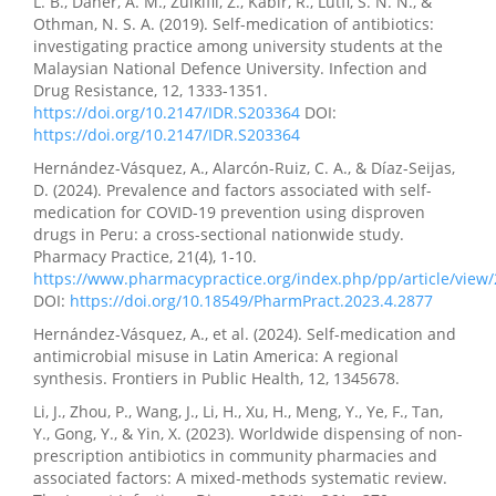
L. B., Daher, A. M., Zulkifli, Z., Kabir, R., Lutfi, S. N. N., &
la básica media.
Revista Científica Zambos, 5(2), 71.
Othman, N. S. A. (2019). Self-medication of antibiotics:
10.69484/rcz/v5/n2/178
investigating practice among university students at the
Malaysian National Defence University. Infection and
Drug Resistance, 12, 1333-1351.
https://doi.org/10.2147/IDR.S203364
DOI:
https://doi.org/10.2147/IDR.S203364
Hernández-Vásquez, A., Alarcón-Ruiz, C. A., & Díaz-Seijas,
D. (2024). Prevalence and factors associated with self-
medication for COVID-19 prevention using disproven
drugs in Peru: a cross-sectional nationwide study.
Pharmacy Practice, 21(4), 1-10.
https://www.pharmacypractice.org/index.php/pp/article/view
DOI:
https://doi.org/10.18549/PharmPract.2023.4.2877
Hernández-Vásquez, A., et al. (2024). Self-medication and
antimicrobial misuse in Latin America: A regional
synthesis. Frontiers in Public Health, 12, 1345678.
Li, J., Zhou, P., Wang, J., Li, H., Xu, H., Meng, Y., Ye, F., Tan,
Y., Gong, Y., & Yin, X. (2023). Worldwide dispensing of non-
prescription antibiotics in community pharmacies and
associated factors: A mixed-methods systematic review.