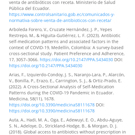
venta de antibióticos con receta. Ministerio de Salud
Pública del Ecuador.
Abrahan Josué Valenzuela-Madera, George Steve
https://www.controlsanitario.gob.ec/comunicados-y-
Andrade-Tello, Natalia Carolina Amagua-Tucta, Jhoselyn
normativa-sobre-venta-de-antibioticos-con-receta/
Ximena Oleas-Bermeo, Andrea Michelle Altamirano-
Loaiza
(2026)
Arboleda Forero, V., Cruzate Hernández, J. P., Yepes
Rol de los ISGLT2 en la protección renal más allá de la
Restrepo, M., & Higuita-Gutiérrez, L. F. (2023). Antibiotic
diabetes.
Revista Científica Ciencia y Método, 4(1), 53.
self-medication patterns and associated factors in the
10.55813/gaea/rcym/v4/n1/129
context of COVID-19, Medellín, Colombia: A survey-based
cross-sectional study. Patient Preference and Adherence,
17, 3057–3066.
https://doi.org/10.2147/PPA.S434030
DOI:
https://doi.org/10.2147/PPA.S434030
Xiomara Nicolle Cobo Plúas, Denisse Mariana Roldán
Mite, Karla Franchesca Maruri Chávez, Anayeli Patricia
Arias, F., Izquierdo-Condoy, J. S., Naranjo-Lara, P., Alarcón,
Cuero Samaniego, Freddy Andrés Acosta Plaza
(2026)
V., Bonilla, P., Erazo, E., Carrington, S. J., & Ortiz-Prado, E.
RESISTENCIA ANTIMICROBIANA Y DISPENSACIÓN SIN
(2022). A Cross-Sectional Analysis of Self-Medication
RECETA: ANÁLISIS DEL CUMPLIMIENTO NORMATIVO
Patterns during the COVID-19 Pandemic in Ecuador.
EN FARMACIAS.
VitalyScience Revista Científica
Medicina, 58(11), 1678.
Multidisciplinaria , 4(10), 172.
https://doi.org/10.3390/medicina58111678
DOI:
10.56519/z4434c07
https://doi.org/10.3390/medicina58111678
Auta, A., Hadi, M. A., Oga, E., Adewuyi, E. O., Abdu-Aguye,
S. N., Adeloye, D., Strickland-Hodge, B., & Morgan, D. J.
Olga Mercedes Vinces Escobar, Nataly Scarlet Romero
(2018). Global access to antibiotics without prescription in