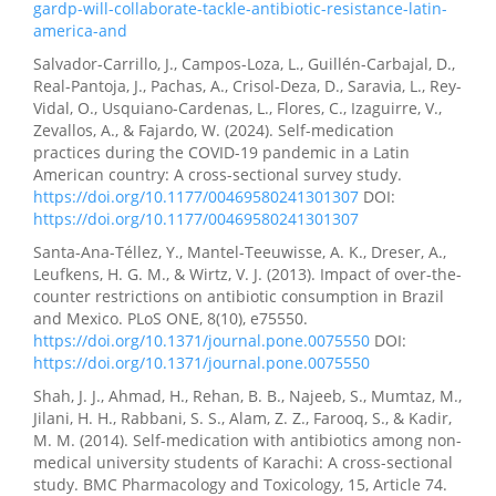
gardp-will-collaborate-tackle-antibiotic-resistance-latin-
america-and
Salvador-Carrillo, J., Campos-Loza, L., Guillén-Carbajal, D.,
Real-Pantoja, J., Pachas, A., Crisol-Deza, D., Saravia, L., Rey-
Vidal, O., Usquiano-Cardenas, L., Flores, C., Izaguirre, V.,
Zevallos, A., & Fajardo, W. (2024). Self-medication
practices during the COVID-19 pandemic in a Latin
American country: A cross-sectional survey study.
https://doi.org/10.1177/00469580241301307
DOI:
https://doi.org/10.1177/00469580241301307
Santa-Ana-Téllez, Y., Mantel-Teeuwisse, A. K., Dreser, A.,
Leufkens, H. G. M., & Wirtz, V. J. (2013). Impact of over-the-
counter restrictions on antibiotic consumption in Brazil
and Mexico. PLoS ONE, 8(10), e75550.
https://doi.org/10.1371/journal.pone.0075550
DOI:
https://doi.org/10.1371/journal.pone.0075550
Shah, J. J., Ahmad, H., Rehan, B. B., Najeeb, S., Mumtaz, M.,
Jilani, H. H., Rabbani, S. S., Alam, Z. Z., Farooq, S., & Kadir,
M. M. (2014). Self-medication with antibiotics among non-
medical university students of Karachi: A cross-sectional
study. BMC Pharmacology and Toxicology, 15, Article 74.