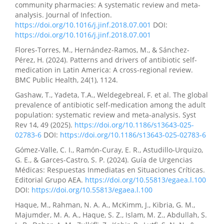
Condo, Mauricio Alfredo Guillen Godoy
(2026)
community pharmacies: A systematic review and meta-
Automedicación con Ampibex: un problema de salud
analysis. Journal of Infection.
pública en el norte del Ecuador.
Salud Medicina e
https://doi.org/10.1016/j.jinf.2018.07.001
DOI:
Innovación Journal, 4(2), 132.
https://doi.org/10.1016/j.jinf.2018.07.001
10.70577/b1detf16
Flores-Torres, M., Hernández-Ramos, M., & Sánchez-
Pérez, H. (2024). Patterns and drivers of antibiotic self-
medication in Latin America: A cross-regional review.
Janeth Yolanda Angamarca-Yupa, Katherine Geovanna
BMC Public Health, 24(1), 1124.
Guerrero-Arrieta
(2026)
Gashaw, T., Yadeta, T.A., Weldegebreal, F. et al. The global
Estrategia de gestión intercultural para el
prevalence of antibiotic self-medication among the adult
abastecimiento de insumos médicos en comunidades
population: systematic review and meta-analysis. Syst
Shuar y Achuar del cantón Taisha.
Revista Científica
Rev 14, 49 (2025).
https://doi.org/10.1186/s13643-025-
Zambos, 5(1), 183.
02783-6
DOI:
https://doi.org/10.1186/s13643-025-02783-6
10.69484/rcz/v5/n1/159
Gómez-Valle, C. I., Ramón-Curay, E. R., Astudillo-Urquizo,
G. E., & Garces-Castro, S. P. (2024). Guía de Urgencias
Médicas: Respuestas Inmediatas en Situaciones Críticas.
Fátima Elizabeth Martínez-Macas, Evelin Manuela
Editorial Grupo AEA.
https://doi.org/10.55813/egaea.l.100
Galarza-Martínez, Jessica Enith Bustamante-Cedillo,
DOI:
https://doi.org/10.55813/egaea.l.100
Veronica Noemi Galarza-Martinez, Elvia Aida
Loachamin-Pachacama
(2026)
Haque, M., Rahman, N. A. A., McKimm, J., Kibria, G. M.,
El juego interactivo como herramienta colaborativa
Majumder, M. A. A., Haque, S. Z., Islam, M. Z., Abdullah, S.
para la construcción del razonamiento matemático en