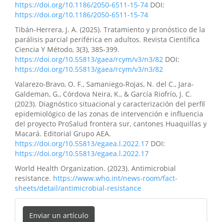
https://doi.org/10.1186/2050-6511-15-74
DOI:
https://doi.org/10.1186/2050-6511-15-74
Tibán-Herrera, J. A. (2025). Tratamiento y pronóstico de la
parálisis parcial periférica en adultos. Revista Científica
Ciencia Y Método, 3(3), 385-399.
https://doi.org/10.55813/gaea/rcym/v3/n3/82
DOI:
https://doi.org/10.55813/gaea/rcym/v3/n3/82
Valarezo-Bravo, O. F., Samaniego-Rojas, N. del C., Jara-
Galdeman, G., Córdova Neira, K., & García Riofrío, J. C.
(2023). Diagnóstico situacional y caracterización del perfil
epidemiológico de las zonas de intervención e influencia
del proyecto ProSalud frontera sur, cantones Huaquillas y
Macará. Editorial Grupo AEA.
https://doi.org/10.55813/egaea.l.2022.17
DOI:
https://doi.org/10.55813/egaea.l.2022.17
World Health Organization. (2023). Antimicrobial
resistance.
https://www.who.int/news-room/fact-
sheets/detail/antimicrobial-resistance
Enviar un artículo