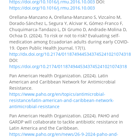
https://doi.org/10.1016/j.rmu.2016.10.003
DOI:
https://doi.org/10.1016/j.rmu.2016.10.003
Orellana-Manzano A, Orellana-Manzano S, Vizcaíno M,
Dorado-Sánchez L, Segura Y, Alcivar K, Gómez-Franco F,
Chuquimarca-Tandazo L, Di Grumo D, Andrade-Molina D,
Ochoa D. (2024). To risk or not to risk? Evaluating self-
medication among Ecuadorian adults during early COVID-
19. Open Public Health Journal, 17(1).
http://dx.doi.org/10.2174/0118749445343745241021074318
DOI:
https://doi.org/10.2174/0118749445343745241021074318
Pan American Health Organization. (2024). Latin
American and Caribbean Network for Antimicrobial
Resistance.
https://www.paho.org/en/topics/antimicrobial-
resistance/latin-american-and-caribbean-network-
antimicrobial-resistance
Pan American Health Organization. (2024). PAHO and
GARDP will collaborate to tackle antibiotic resistance in
Latin America and the Caribbean.
https://www.paho.org/en/news/26-9-2024-paho-and-