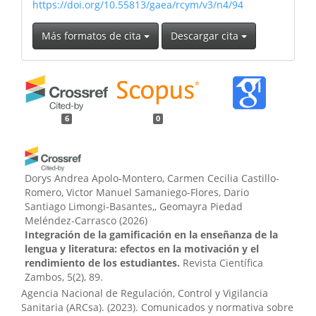
https://doi.org/10.55813/gaea/rcym/v3/n4/94
Más formatos de cita
Descargar cita
6
0
Dorys Andrea Apolo-Montero, Carmen Cecilia Castillo-
Romero, Victor Manuel Samaniego-Flores, Dario
Santiago Limongi-Basantes,, Geomayra Piedad
Meléndez-Carrasco
(2026)
Integración de la gamificación en la enseñanza de la
lengua y literatura: efectos en la motivación y el
rendimiento de los estudiantes.
Revista Científica
Zambos, 5(2), 89.
10.69484/rcz/v5/n2/179
Agencia Nacional de Regulación, Control y Vigilancia
Sanitaria (ARCsa). (2023). Comunicados y normativa sobre