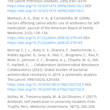
The Lancet Infectious Diseases, 23(9), e361-e370.
https://doi.org/10.1016/S1473-3099(23)00130-5
DOI:
https://doi.org/10.1016/S1473-3099(23)00130-5
Mainous, A. G., Diaz, V. A., & Carnemolla, M. (2008).
Factors affecting Latino adults’ use of antibiotics for self-
medication. Journal of the American Board of Family
Medicine, 21(2), 128–134.
https://doi.org/10.3122/jabfm.2008.02.070149
DOI:
https://doi.org/10.3122/jabfm.2008.02.070149
Murray, C. J. L., Ikuta, K. S., Sharara, F., Swetschinski, L.,
Robles Aguilar, G., Gray, A., Han, C., Bisignano, C., Rao, P.,
Wool, E., Johnson, S. C., Browne, A. J., Chipeta, M. G., Fell,
F., Hackett, S., … Collaborators (Antimicrobial Resistance
Collaborators). (2022). Global burden of bacterial
antimicrobial resistance in 2019: a systematic analysis.
The Lancet, 399(10325), 629-655.
https://doi.org/10.1016/S0140-6736(21)02724-0
DOI:
https://doi.org/10.1016/S0140-6736(21)02724-0
Núñez, M., Tresierra-Ayala, M., & Gil-Olivares, F. (2017).
Antibiotic self-medication in university students from
Trujillo, Peru. Medicina Universitaria, 18(73), 205–209.