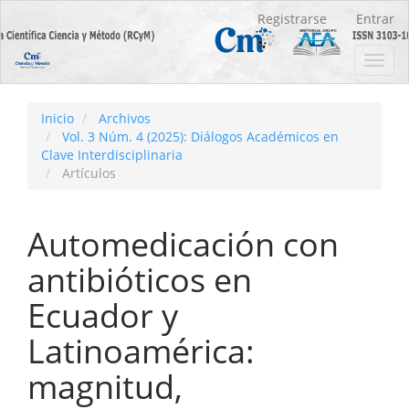
Navegación
Registrarse
Entrar
principal
Contenido
Toggl
principal
navig
Barra
lateral
Inicio
Archivos
Vol. 3 Núm. 4 (2025): Diálogos Académicos en
Clave Interdisciplinaria
Artículos
Automedicación con
antibióticos en
Ecuador y
Latinoamérica:
magnitud,