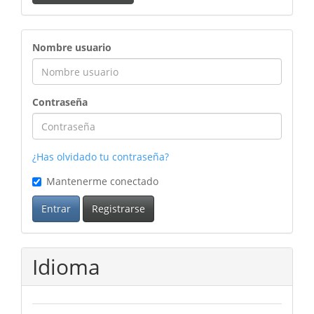
ingreso
Nombre usuario
Contraseña
¿Has olvidado tu contraseña?
Mantenerme conectado
Entrar
Registrarse
Idioma