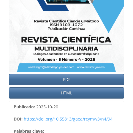
PDF
HTML
Publicado:
2025-10-20
DOI:
https://doi.org/10.55813/gaea/rcym/v3/n4/94
Palabras clave: