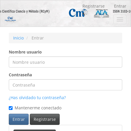
Navegación
Registrarse
Entrar
principal
Contenido
Toggl
principal
navig
Barra
lateral
Inicio
Entrar
Nombre usuario
Contraseña
¿Has olvidado tu contraseña?
Mantenerme conectado
Entrar
Registrarse