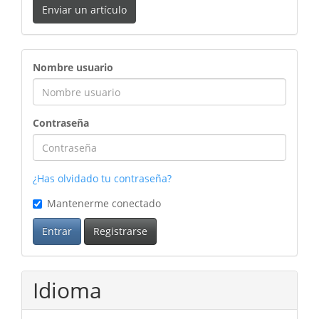
Enviar un artículo
ingreso
Nombre usuario
Contraseña
¿Has olvidado tu contraseña?
Mantenerme conectado
Entrar
Registrarse
Idioma