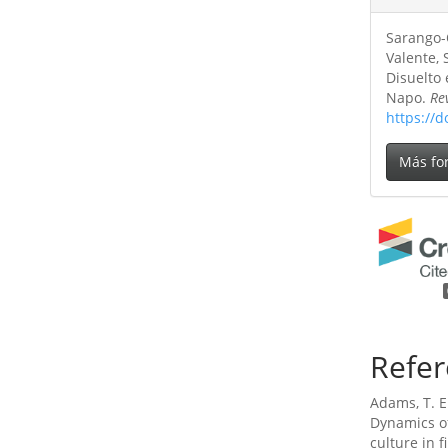
Sarango-O
Valente, 
Disuelto
Napo.
Re
https://
Más fo
Refer
Adams, T. E.
Dynamics of
culture in 