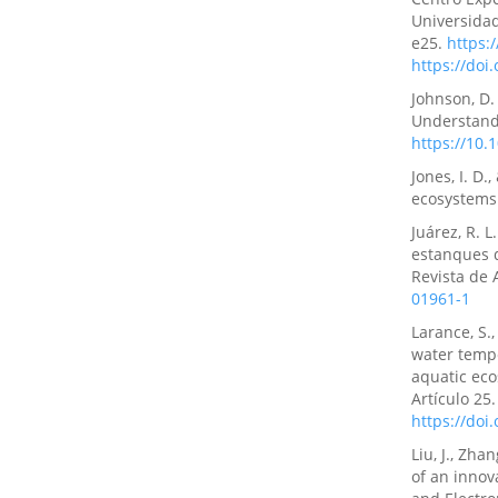
Universidad
e25.
https:/
https://doi
Johnson, D. 
Understandi
https://10.
Jones, I. D.
ecosystems 
Juárez, R. 
estanques d
Revista de 
01961-1
Larance, S.,
water tempe
aquatic eco
Artículo 25
https://do
Liu, J., Zha
of an innov