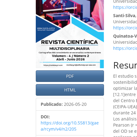
Universida
artículo
artíc
https://orc
Santi-Silva,
Universida
https://orc
Quinatoa-Va
Universida
https://orc
Resu
El estudio 
PDF
sostenibili
optimizar l
HTML
[12.1]entre
del Centro 
Publicado:
2026-05-20
(CEIPA-UEA
durante 24
DOI:
Los análisi
https://doi.org/10.55813/gae
Pearson (r 
a/rcym/v4/n2/205
del OD se e