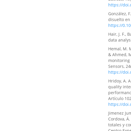
https://doi
González, F
disuelto en
https://0.1
Hair, J. F.,
data analys
Hemal, M. M
& Ahmed, M.
monitoring
Sensors, 24
https://doi
Hridoy, A. A
quality int
performance
Artículo 10
https://doi
Jimenez Jumb
Cordova, Á. 
totales y co
Centro Expe