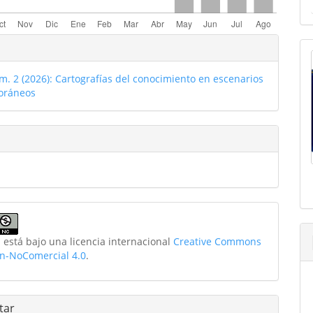
les
o
m. 2 (2026): Cartografías del conocimiento en escenarios
ulo
oráneos
 está bajo una licencia internacional
Creative Commons
ón-NoComercial 4.0
.
tar