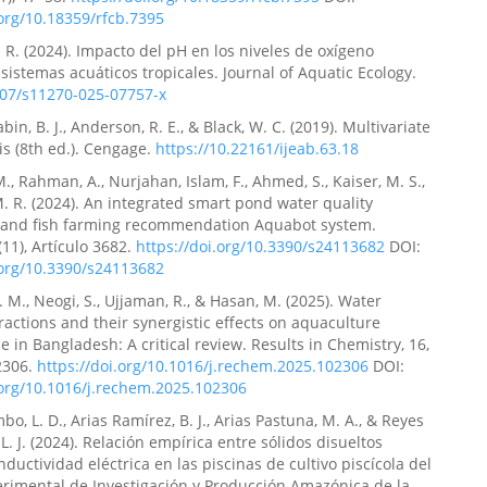
.org/10.18359/rfcb.7395
. R. (2024). Impacto del pH en los niveles de oxígeno
 sistemas acuáticos tropicales. Journal of Aquatic Ecology.
007/s11270-025-07757-x
 Babin, B. J., Anderson, R. E., & Black, W. C. (2019). Multivariate
is (8th ed.). Cengage.
https://10.22161/ijeab.63.18
., Rahman, A., Nurjahan, Islam, F., Ahmed, S., Kaiser, M. S.,
 R. (2024). An integrated smart pond water quality
 and fish farming recommendation Aquabot system.
(11), Artículo 3682.
https://doi.org/10.3390/s24113682
DOI:
.org/10.3390/s24113682
. M., Neogi, S., Ujjaman, R., & Hasan, M. (2025). Water
eractions and their synergistic effects on aquaculture
 in Bangladesh: A critical review. Results in Chemistry, 16,
2306.
https://doi.org/10.1016/j.rechem.2025.102306
DOI:
.org/10.1016/j.rechem.2025.102306
o, L. D., Arias Ramírez, B. J., Arias Pastuna, M. A., & Reyes
L. J. (2024). Relación empírica entre sólidos disueltos
nductividad eléctrica en las piscinas de cultivo piscícola del
rimental de Investigación y Producción Amazónica de la