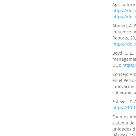
Agriculture
https://doi
https://doi
Ahmed, A. E
influence o
Reports, 29
https://doi
Boyd, C. E.
management
DOI:
https:
Consejo Ama
en el Perú. 
Innovación:
soberanía 
Esteves, F. 
https://10.
Fuentes Amí
sistema de 
unidades de
Básicas, 19