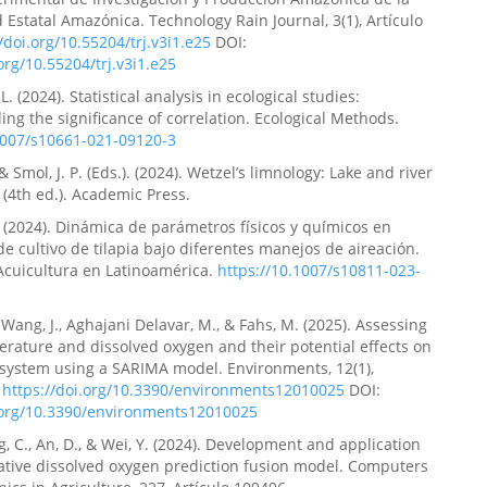
 Estatal Amazónica. Technology Rain Journal, 3(1), Artículo
/doi.org/10.55204/trj.v3i1.e25
DOI:
.org/10.55204/trj.v3i1.e25
L. (2024). Statistical analysis in ecological studies:
ng the significance of correlation. Ecological Methods.
1007/s10661-021-09120-3
, & Smol, J. P. (Eds.). (2024). Wetzel’s limnology: Lake and river
(4th ed.). Academic Press.
L. (2024). Dinámica de parámetros físicos y químicos en
e cultivo de tilapia bajo diferentes manejos de aireación.
Acuicultura en Latinoamérica.
https://10.1007/s10811-023-
 Wang, J., Aghajani Delavar, M., & Fahs, M. (2025). Assessing
rature and dissolved oxygen and their potential effects on
system using a SARIMA model. Environments, 12(1),
.
https://doi.org/10.3390/environments12010025
DOI:
i.org/10.3390/environments12010025
ng, C., An, D., & Wei, Y. (2024). Development and application
ative dissolved oxygen prediction fusion model. Computers