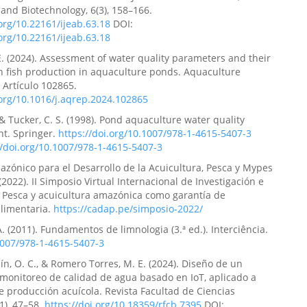
 and Biotechnology, 6(3), 158–166.
.org/10.22161/ijeab.63.18
DOI:
.org/10.22161/ijeab.63.18
. (2024). Assessment of water quality parameters and their
n fish production in aquaculture ponds. Aquaculture
, Artículo 102865.
.org/10.1016/j.aqrep.2024.102865
, & Tucker, C. S. (1998). Pond aquaculture water quality
. Springer.
https://doi.org/10.1007/978-1-4615-5407-3
//doi.org/10.1007/978-1-4615-5407-3
zónico para el Desarrollo de la Acuicultura, Pesca y Mypes
(2022). II Simposio Virtual Internacional de Investigación e
 Pesca y acuicultura amazónica como garantía de
alimentaria.
https://cadap.pe/simposio-2022/
A. (2011). Fundamentos de limnologia (3.ª ed.). Interciência.
1007/978-1-4615-5407-3
n, O. C., & Romero Torres, M. E. (2024). Diseño de un
monitoreo de calidad de agua basado en IoT, aplicado a
 producción acuícola. Revista Facultad de Ciencias
(1), 47–58.
https://doi.org/10.18359/rfcb.7395
DOI: