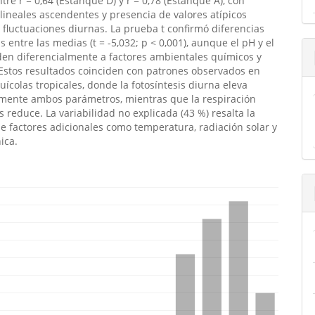
tre r = 0,64 (Estanque D) y r = 0,78 (Estanque A), con
lineales ascendentes y presencia de valores atípicos
 fluctuaciones diurnas. La prueba t confirmó diferencias
as entre las medias (t = -5,032; p < 0,001), aunque el pH y el
en diferencialmente a factores ambientales químicos y
 Estos resultados coinciden con patrones observados en
uícolas tropicales, donde la fotosíntesis diurna eleva
mente ambos parámetros, mientras que la respiración
s reduce. La variabilidad no explicada (43 %) resalta la
de factores adicionales como temperatura, radiación solar y
ica.
emes.bootstrap3.displayStats.downloads##