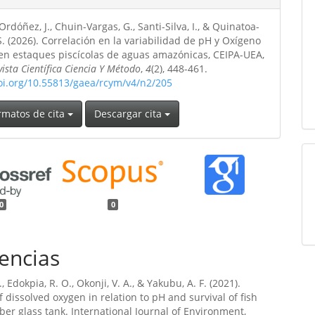
rdóñez, J., Chuin-Vargas, G., Santi-Silva, I., & Quinatoa-
S. (2026). Correlación en la variabilidad de pH y Oxígeno
 en estaques piscícolas de aguas amazónicas, CEIPA-UEA,
vista Científica Ciencia Y Método
,
4
(2), 448-461.
doi.org/10.55813/gaea/rcym/v4/n2/205
rmatos de cita
Descargar cita
0
0
encias
, Edokpia, R. O., Okonji, V. A., & Yakubu, A. F. (2021).
 dissolved oxygen in relation to pH and survival of fish
fiber glass tank. International Journal of Environment,