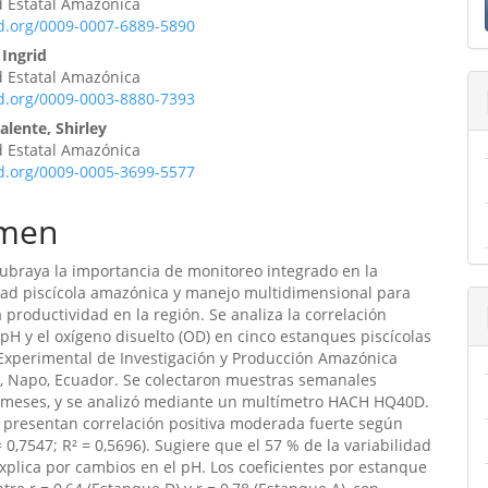
d Estatal Amazónica
ulo
id.org/0009-0007-6889-5890
 Ingrid
d Estatal Amazónica
id.org/0009-0003-8880-7393
lente, Shirley
d Estatal Amazónica
id.org/0009-0005-3699-5577
men
subraya la importancia de monitoreo integrado en la
dad piscícola amazónica y manejo multidimensional para
a productividad en la región. Se analiza la correlación
 pH y el oxígeno disuelto (OD) en cinco estanques piscícolas
Experimental de Investigación y Producción Amazónica
), Napo, Ecuador. Se colectaron muestras semanales
 meses, y se analizó mediante un multímetro HACH HQ40D.
s presentan correlación positiva moderada fuerte según
= 0,7547; R² = 0,5696). Sugiere que el 57 % de la variabilidad
xplica por cambios en el pH. Los coeficientes por estanque