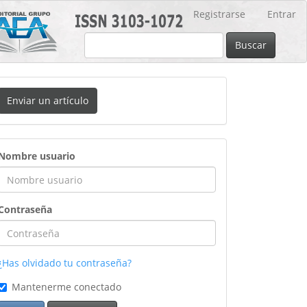
Registrarse
Entrar
Buscar
nviar
Enviar un artículo
n
rtículo
ingreso
Nombre usuario
Contraseña
¿Has olvidado tu contraseña?
Mantenerme conectado