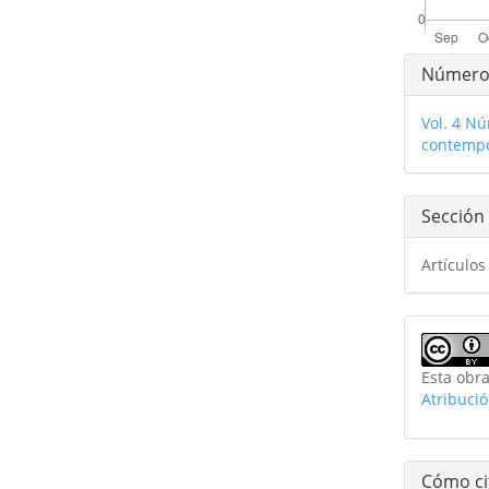
Detal
Númer
del
Vol. 4 Nú
artíc
contemp
Sección
Artículos
Esta obra
Atribuci
Cómo ci