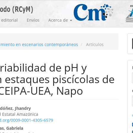
editorial
Envíos
Acerca de
E
ocimiento en escenarios contemporáneos
Artículos
u
a
riabilidad de pH y
 estaques piscícolas de
 CEIPA-UEA, Napo
enido
dóñez, Jhandry
d Estatal Amazónica
ipal
id.org/0009-0001-4305-6579
as, Gabriela