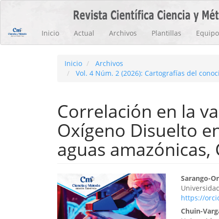
Navegación
principal
Contenido
Inicio
Actual
Archivos
Plantillas
Equipo 
principal
Barra
lateral
Inicio
Archivos
Vol. 4 Núm. 2 (2026): Cartografías del con
Correlación en la va
Oxígeno Disuelto en
aguas amazónicas,
Barra
Cont
Sarango-Or
Universida
lateral
princ
https://orc
del
del
Chuin-Varg