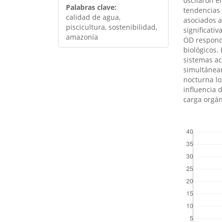
oscilaron en
Palabras clave:
tendencias 
calidad de agua,
asociados a
piscicultura, sostenibilidad,
significativ
amazonía
OD respond
biológicos.
sistemas ac
simultánea
nocturna lo
influencia 
carga orgán
##plugins.th