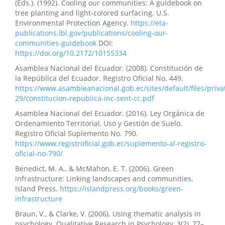
(Eds.). (1992). Cooling our communities: A guidebook on
tree planting and light-colored surfacing. U.S.
Environmental Protection Agency.
https://eta-
publications.lbl.gov/publications/cooling-our-
communities-guidebook
DOI:
https://doi.org/10.2172/10155334
Asamblea Nacional del Ecuador. (2008). Constitución de
la República del Ecuador. Registro Oficial No. 449.
https://www.asambleanacional.gob.ec/sites/default/files/pri
29/constitucion-republica-inc-sent-cc.pdf
Asamblea Nacional del Ecuador. (2016). Ley Orgánica de
Ordenamiento Territorial, Uso y Gestión de Suelo.
Registro Oficial Suplemento No. 790.
https://www.registroficial.gob.ec/suplemento-al-registro-
oficial-no-790/
Benedict, M. A., & McMahon, E. T. (2006). Green
infrastructure: Linking landscapes and communities.
Island Press.
https://islandpress.org/books/green-
infrastructure
Braun, V., & Clarke, V. (2006). Using thematic analysis in
psychology. Qualitative Research in Psychology, 3(2), 77–