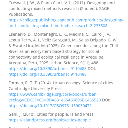
Creswell, J. W., & Plano Clark, V. L. (2011). Designing and
conducting mixed methods research (2nd ed.). SAGE
Publications.
https://collegepublishing.sagepub.com/products/designing-
and-conducting-mixed-methods-research-2-233508
Esenarro, D., Montenegro, L. K., Medina, C., Cairo, J. V.,
Legua Terry, A. I., Veliz Garagatti, M., Salas Delgado, G. W.,
& Escate Lira, M. M. (2025). Green corridor along the Chili
River as an ecosystem-based strategy for social
connectivity and ecological resilience in Arequipa,
Arequipa, Peru, 2025. Urban Science, 9(11), 488.
https://doi.org/10.3390/urbansci9110488
DOI:
https://doi.org/10.3390/urbansci9110488
Forman, R. T. T. (2014). Urban ecology: Science of cities.
Cambridge University Press.
https://www.cambridge.org/core/books/urban-
ecology/CDCEF4CD4BBA631455A69806BC455529
DOI:
https://doi.org/10.1017/CBO9781139030472
Gehl, J. (2010). Cities for people. Island Press.
https://islandpress.org/books/cities-people