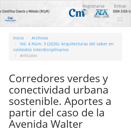
Navegación
Registrarse
Entrar
principal
Contenido
Toggl
principal
navig
Barra
lateral
Inicio
Archivos
Vol. 4 Núm. 3 (2026): Arquitecturas del saber en
contextos interdisciplinarios
Artículos
Corredores verdes y
conectividad urbana
sostenible. Aportes a
partir del caso de la
Avenida Walter