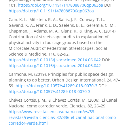
101.
https://doi.org/10.1191/1478088706qp063oa
DOI:
https://doi.org/10.1191/1478088706qp063oa
Cain, K. L., Millstein, R. A., Sallis, J. F., Conway, T. L.,
Gavand, K. A., Frank, L. D., Saelens, B. E., Geremia, C. M.,
Chapman, J., Adams, M. A., Glanz, K., & King, A. C. (2014).
Contribution of streetscape audits to explanation of
physical activity in four age groups based on the
Microscale Audit of Pedestrian Streetscapes. Social
Science & Medicine, 116, 82–92.
https://doi.org/10.1016/j.socscimed.2014.06.042
DOI:
https://doi.org/10.1016/j.socscimed.2014.06.042
Carmona, M. (2019). Principles for public space design,
planning to do better. Urban Design International, 24, 47–
59.
https://doi.org/10.1057/s41289-018-0070-3
DOI:
https://doi.org/10.1057/s41289-018-0070-3
Chávez Cortés, J. M., & Chávez Cortés, M. (2006). El Canal
Nacional como corredor verde. Ciencias, 82, 26–29.
https://www.revistacienciasunam.com/es/53-
revistas/revista-ciencias-82/336-el-canal-nacional-como-
corredor-verde.html