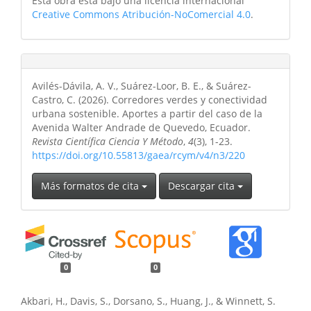
Esta obra está bajo una licencia internacional
Creative Commons Atribución-NoComercial 4.0
.
Avilés-Dávila, A. V., Suárez-Loor, B. E., & Suárez-
Castro, C. (2026). Corredores verdes y conectividad
urbana sostenible. Aportes a partir del caso de la
Avenida Walter Andrade de Quevedo, Ecuador.
Revista Científica Ciencia Y Método
,
4
(3), 1-23.
https://doi.org/10.55813/gaea/rcym/v4/n3/220
Más formatos de cita
Descargar cita
0
0
Akbari, H., Davis, S., Dorsano, S., Huang, J., & Winnett, S.