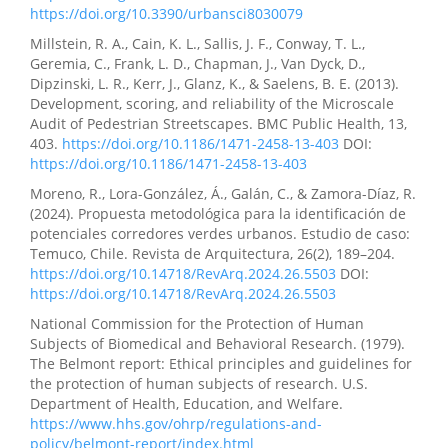
https://doi.org/10.3390/urbansci8030079
Millstein, R. A., Cain, K. L., Sallis, J. F., Conway, T. L.,
Geremia, C., Frank, L. D., Chapman, J., Van Dyck, D.,
Dipzinski, L. R., Kerr, J., Glanz, K., & Saelens, B. E. (2013).
Development, scoring, and reliability of the Microscale
Audit of Pedestrian Streetscapes. BMC Public Health, 13,
403.
https://doi.org/10.1186/1471-2458-13-403
DOI:
https://doi.org/10.1186/1471-2458-13-403
Moreno, R., Lora-González, Á., Galán, C., & Zamora-Díaz, R.
(2024). Propuesta metodológica para la identificación de
potenciales corredores verdes urbanos. Estudio de caso:
Temuco, Chile. Revista de Arquitectura, 26(2), 189–204.
https://doi.org/10.14718/RevArq.2024.26.5503
DOI:
https://doi.org/10.14718/RevArq.2024.26.5503
National Commission for the Protection of Human
Subjects of Biomedical and Behavioral Research. (1979).
The Belmont report: Ethical principles and guidelines for
the protection of human subjects of research. U.S.
Department of Health, Education, and Welfare.
https://www.hhs.gov/ohrp/regulations-and-
policy/belmont-report/index.html