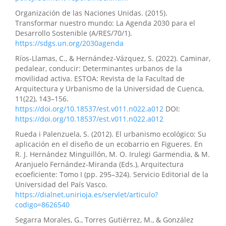
Organización de las Naciones Unidas. (2015).
Transformar nuestro mundo: La Agenda 2030 para el
Desarrollo Sostenible (A/RES/70/1).
https://sdgs.un.org/2030agenda
Ríos-Llamas, C., & Hernández-Vázquez, S. (2022). Caminar,
pedalear, conducir: Determinantes urbanos de la
movilidad activa. ESTOA: Revista de la Facultad de
Arquitectura y Urbanismo de la Universidad de Cuenca,
11(22), 143–156.
https://doi.org/10.18537/est.v011.n022.a012
DOI:
https://doi.org/10.18537/est.v011.n022.a012
Rueda i Palenzuela, S. (2012). El urbanismo ecológico: Su
aplicación en el diseño de un ecobarrio en Figueres. En
R. J. Hernández Minguillón, M. O. Irulegi Garmendia, & M.
Aranjuelo Fernández-Miranda (Eds.), Arquitectura
ecoeficiente: Tomo I (pp. 295–324). Servicio Editorial de la
Universidad del País Vasco.
https://dialnet.unirioja.es/servlet/articulo?
codigo=8626540
Segarra Morales, G., Torres Gutiérrez, M., & González