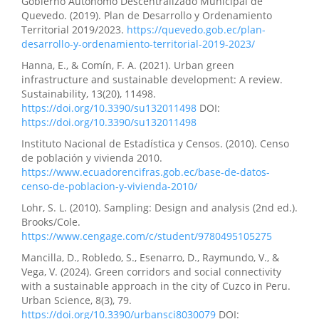
Gobierno Autónomo Descentralizado Municipal de
Quevedo. (2019). Plan de Desarrollo y Ordenamiento
Territorial 2019/2023.
https://quevedo.gob.ec/plan-
desarrollo-y-ordenamiento-territorial-2019-2023/
Hanna, E., & Comín, F. A. (2021). Urban green
infrastructure and sustainable development: A review.
Sustainability, 13(20), 11498.
https://doi.org/10.3390/su132011498
DOI:
https://doi.org/10.3390/su132011498
Instituto Nacional de Estadística y Censos. (2010). Censo
de población y vivienda 2010.
https://www.ecuadorencifras.gob.ec/base-de-datos-
censo-de-poblacion-y-vivienda-2010/
Lohr, S. L. (2010). Sampling: Design and analysis (2nd ed.).
Brooks/Cole.
https://www.cengage.com/c/student/9780495105275
Mancilla, D., Robledo, S., Esenarro, D., Raymundo, V., &
Vega, V. (2024). Green corridors and social connectivity
with a sustainable approach in the city of Cuzco in Peru.
Urban Science, 8(3), 79.
https://doi.org/10.3390/urbansci8030079
DOI: