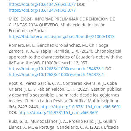
populares (RIMPE) una contribución contable
https://doi.org/10.61347/ei.v3i3.77
DOI:
microempresas.
Revista Científica Ciencia y Método,
https://doi.org/10.61347/ei.v3i3.77
4(2), 352.
MIES. (2024). INFORME PRELIMINAR DE RENDICIÓN DE
10.55813/gaea/rcym/v4/n2/199
CUENTAS 2024 QUEVEDO. Ministerio de Inclusión
Económica y Social.
https://biblioteca.inclusion.gob.ec/handle/21000/1813
Romero, M. L., Sánchez-Oro Sánchez, M., Chiriboga
Zamora, P. A., & Tapia Hermida, L. X. (2024). Chronological
approach to the characteristics of Ecuador’s debt with the
IMF and the WB. F1000Research, 13, 957.
https://doi.org/10.12688/f1000research.154378.1
DOI:
https://doi.org/10.12688/f1000research.154378.1
Root, R., Pérez García, C. A., Contreras Rivera, R. J., Coba
Uriarte, J. L., & Fabián Falcón, C. H. (2022). Gestión pública
y desarrollo sostenible: Una mirada desde los gobiernos
locales. Ciencia Latina Revista Científica Multidisciplinar,
6(6), 2427-2446.
https://doi.org/10.37811/cl_rcm.v6i6.3691
DOI:
https://doi.org/10.37811/cl_rcm.v6i6.3691
Ruiz, G. B., Muñoz Llanos, J. A., Proaño Pallo, J. J., Guillin
Llanos, X. M., & Portugal Candelario, C. A. (2025). Eficacia