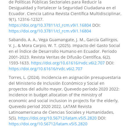
de Políticas Públicas Sectoriales para Reducir la
Desigualdad y Fortalecer la Seguridad Ciudadana en el
Ecuador. Ciencia Latina Revista Científica Multidisciplinar,
9(1), 12316-12327.
https://doi.org/10.37811/cl_rcm.v9i1.16804
DOI:
https://doi.org/10.37811/cl_rcm.v9i1.16804
Sabando, A. A., Vega Guamangate, J. M., García Gallirgos,
V. J., & Mora Carpio, W. T. (2025). Impacto del Gasto Social
en el Índice de Desarrollo Humano en Ecuador. Periodo
2001-2023. Revista Veritas de Difusão Científica, 6(2),
1593-1633.
https://doi.org/10.61616/rvdc.v6i2.707
DOI:
https://doi.org/10.61616/rvdc.v6i2.707
Torres, L. (2024). Incidencia en asignación presupuestaria
del Ministerio de Inclusión Económico y Social en
proyectos del adulto mayor, Quevedo período 2020 2022:
Incidence in budget allocation of the ministry of
economic and social inclusion in projects for the elderly,
Quevedo period 2020 2022. LATAM Revista
Latinoamericana de Ciencias Sociales y Humanidades,
5(5).
https://doi.org/10.56712/latam.v5i5.2820
DOI:
https://doi.org/10.56712/latam.v5i5.2820