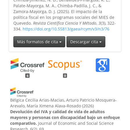
Palate-Mayorga, M. A., Chimba-Padilla, J. C., &
Zamora-Mayorga, D. J. (2025). El impacto de la
política fiscal en los programas sociales del MIES de
Quevedo.
Revista Científica Ciencia Y Método
,
3
(3), 322-
334.
https://doi.org/10.55813/gaea/rcym/v3/n3/76
Más formatos de cita
Descargar cita
6
0
Bélgica Cecilia Arias-Macias, Arturo Patricio Mosquera-
Arevalo, María Ximena Alava-Rosado
(2026)
Devolución del IVA y calidad de vida de adultos
mayores y personas con discapacidad bajo un enfoque
comparativo.
Journal of Economic and Social Science
Research, 6(2), 69.