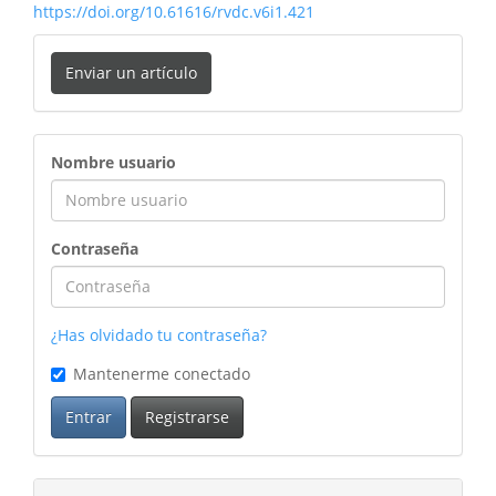
https://doi.org/10.61616/rvdc.v6i1.421
Enviar un artículo
ingreso
Nombre usuario
Contraseña
¿Has olvidado tu contraseña?
Mantenerme conectado
Entrar
Registrarse