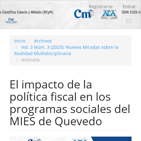
Navegación
Registrarse
Entrar
principal
Contenido
Toggl
principal
navig
Barra
lateral
Inicio
Archivos
Vol. 3 Núm. 3 (2025): Nuevas Miradas sobre la
Realidad Multidisciplinaria
Artículos
El impacto de la
política fiscal en los
programas sociales del
MIES de Quevedo