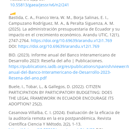
10.55813/gaea/jessr/v6/n2/241
Bastida, C. A., Franco Vera, W. M., Borja Salinas, E. I.,
Campuzano Rodríguez, M. A., & Peralta Siguenza, A. M.
Maybelline Jaqueline Herrera-Sánchez, César Iván
(2025). La administración presupuestaria de Ecuador y su
Casanova-Villalba, Patricio Javier López-Pérez, Jorge
impacto en el crecimiento económico. Arandu UTIC, 12(1),
Hernan Almeida-Blacio
(2026)
2747-2764.
https://doi.org/10.69639/arandu.v12i1.769
Aplicaciones emergentes en la auditoría continua y
DOI:
https://doi.org/10.69639/arandu.v12i1.769
analítica de datos en el control financiero empresarial.
Revista de Investigación y Liderazgo, 3(3), 16.
BID. (2023). Informe anual del Banco Interamericano de
10.63618/omd/revinvlid/v3/n3/53
Desarrollo 2023: Reseña del año | Publicaciones.
https://publications.iadb.org/es/publications/spanish/viewer/
anual-del-Banco-Interamericano-de-Desarrollo-2023-
Resena-del-ano.pdf
Francisca Jesús Cedeño-Pincay, Karla Michelle Zapata-
Chico
(2026)
Buele, I., Tobar, L., & Gallegos, D. (2022). CITIZEN
Gestión de residuos plásticos y optimización de la
PARTICIPATION BY PARTICIPATORY BUDGETING: DOES
recaudación tributaria municipal de Quevedo.
Revista
THE LEGAL FRAMEWORK IN ECUADOR ENCOURAGE ITS
Científica Ciencia y Método, 4(1), 273.
ADOPTION? 25(2).
10.55813/gaea/rcym/v4/n1/151
Casanova-Villalba, C. I. (2024). Evaluación de la eficacia de
la auditoría remota en la era postpandémica. Revista
Científica Ciencia Y Método, 2(2), 1-13.
Blanca Alexandra Oñate-Bastida, Danny Gustavo