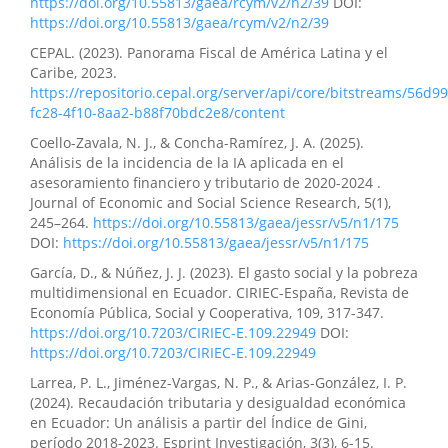
https://doi.org/10.55813/gaea/rcym/v2/n2/39
DOI:
Lemache-Norieg, Byron Paúl Huera-Paltán, Norma del
https://doi.org/10.55813/gaea/rcym/v2/n2/39
Rocío Toledo-Castillo
(2026)
CEPAL. (2023). Panorama Fiscal de América Latina y el
Cumplimiento tributario en el comercio digital: retos
Caribe, 2023.
jurídicos y tecnológicos para emprendedores
https://repositorio.cepal.org/server/api/core/bitstreams/56d9
Ecuatorianos.
Journal of Economic and Social Science
fc28-4f10-8aa2-b88f70bdc2e8/content
Research, 6(1), 34.
10.55813/gaea/jessr/v6/n1/228
Coello-Zavala, N. J., & Concha-Ramírez, J. A. (2025).
Análisis de la incidencia de la IA aplicada en el
asesoramiento financiero y tributario de 2020-2024 .
Journal of Economic and Social Science Research, 5(1),
Manuel Guillermo García-Villalba, Mercedes Elizabeth
245–264.
https://doi.org/10.55813/gaea/jessr/v5/n1/175
Cárdenas-Pañi, Mila Padilla-Pallazhco, Mónica Lituma-
DOI:
https://doi.org/10.55813/gaea/jessr/v5/n1/175
Yascaribay
(2026)
Modelos de evaluación y asesoramiento contable en
García, D., & Núñez, J. J. (2023). El gasto social y la pobreza
cajas de ahorro y economía social.
Journal of Economic
multidimensional en Ecuador. CIRIEC-España, Revista de
and Social Science Research, 6(1), 105.
Economía Pública, Social y Cooperativa, 109, 317-347.
10.55813/gaea/jessr/v6/n1/233
https://doi.org/10.7203/CIRIEC-E.109.22949
DOI:
https://doi.org/10.7203/CIRIEC-E.109.22949
Larrea, P. L., Jiménez-Vargas, N. P., & Arias-González, I. P.
Elsa Leuvany Álvarez-Morales, Mariela Susana Andrade-
(2024). Recaudación tributaria y desigualdad económica
Arias, Nuvia Aurora Zambrano-Barros
(2026)
en Ecuador: Un análisis a partir del Índice de Gini,
Régimen simplificado para emprendedores y negocios
período 2018-2023. Esprint Investigación, 3(3), 6-15.