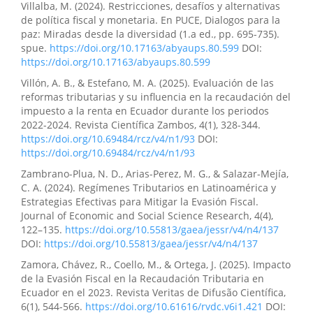
Villalba, M. (2024). Restricciones, desafíos y alternativas
de política fiscal y monetaria. En PUCE, Dialogos para la
paz: Miradas desde la diversidad (1.a ed., pp. 695-735).
spue.
https://doi.org/10.17163/abyaups.80.599
DOI:
https://doi.org/10.17163/abyaups.80.599
Villón, A. B., & Estefano, M. A. (2025). Evaluación de las
reformas tributarias y su influencia en la recaudación del
impuesto a la renta en Ecuador durante los periodos
2022-2024. Revista Científica Zambos, 4(1), 328-344.
https://doi.org/10.69484/rcz/v4/n1/93
DOI:
https://doi.org/10.69484/rcz/v4/n1/93
Zambrano-Plua, N. D., Arias-Perez, M. G., & Salazar-Mejía,
C. A. (2024). Regímenes Tributarios en Latinoamérica y
Estrategias Efectivas para Mitigar la Evasión Fiscal.
Journal of Economic and Social Science Research, 4(4),
122–135.
https://doi.org/10.55813/gaea/jessr/v4/n4/137
DOI:
https://doi.org/10.55813/gaea/jessr/v4/n4/137
Zamora, Chávez, R., Coello, M., & Ortega, J. (2025). Impacto
de la Evasión Fiscal en la Recaudación Tributaria en
Ecuador en el 2023. Revista Veritas de Difusão Científica,
6(1), 544-566.
https://doi.org/10.61616/rvdc.v6i1.421
DOI: