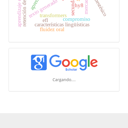
aprendizaje colaborativo
secundaria
mercado
texto generado
hy8
transformers
compromiso
efl
características lingüísticas
fluidez oral
Cargando....