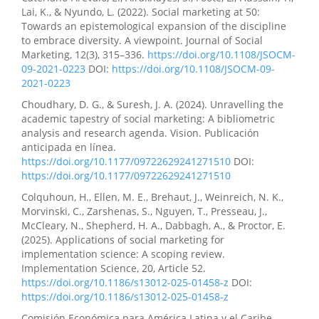
Lai, K., & Nyundo, L. (2022). Social marketing at 50:
Towards an epistemological expansion of the discipline
to embrace diversity. A viewpoint. Journal of Social
Marketing, 12(3), 315–336.
https://doi.org/10.1108/JSOCM-
09-2021-0223
DOI:
https://doi.org/10.1108/JSOCM-09-
2021-0223
Choudhary, D. G., & Suresh, J. A. (2024). Unravelling the
academic tapestry of social marketing: A bibliometric
analysis and research agenda. Vision. Publicación
anticipada en línea.
https://doi.org/10.1177/09722629241271510
DOI:
https://doi.org/10.1177/09722629241271510
Colquhoun, H., Ellen, M. E., Brehaut, J., Weinreich, N. K.,
Morvinski, C., Zarshenas, S., Nguyen, T., Presseau, J.,
McCleary, N., Shepherd, H. A., Dabbagh, A., & Proctor, E.
(2025). Applications of social marketing for
implementation science: A scoping review.
Implementation Science, 20, Article 52.
https://doi.org/10.1186/s13012-025-01458-z
DOI:
https://doi.org/10.1186/s13012-025-01458-z
Comisión Económica para América Latina y el Caribe.