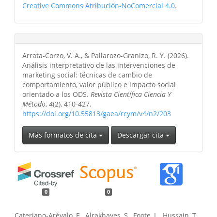
Creative Commons Atribución-NoComercial 4.0
.
Arrata-Corzo, V. A., & Pallarozo-Granizo, R. Y. (2026).
Análisis interpretativo de las intervenciones de
marketing social: técnicas de cambio de
comportamiento, valor público e impacto social
orientado a los ODS.
Revista Científica Ciencia Y
Método
,
4
(2), 410-427.
https://doi.org/10.55813/gaea/rcym/v4/n2/203
Más formatos de cita
Descargar cita
0
0
Cateriano-Arévalo, E., Alrakhayes, S., Foote, L., Hussain, T.,