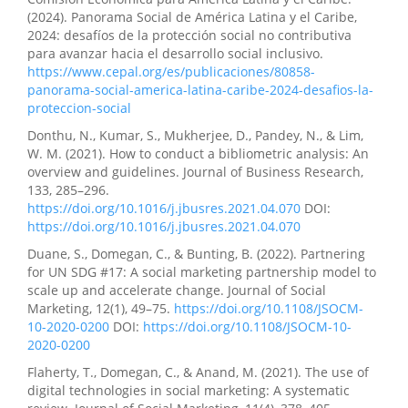
(2024). Panorama Social de América Latina y el Caribe,
2024: desafíos de la protección social no contributiva
para avanzar hacia el desarrollo social inclusivo.
https://www.cepal.org/es/publicaciones/80858-
panorama-social-america-latina-caribe-2024-desafios-la-
proteccion-social
Donthu, N., Kumar, S., Mukherjee, D., Pandey, N., & Lim,
W. M. (2021). How to conduct a bibliometric analysis: An
overview and guidelines. Journal of Business Research,
133, 285–296.
https://doi.org/10.1016/j.jbusres.2021.04.070
DOI:
https://doi.org/10.1016/j.jbusres.2021.04.070
Duane, S., Domegan, C., & Bunting, B. (2022). Partnering
for UN SDG #17: A social marketing partnership model to
scale up and accelerate change. Journal of Social
Marketing, 12(1), 49–75.
https://doi.org/10.1108/JSOCM-
10-2020-0200
DOI:
https://doi.org/10.1108/JSOCM-10-
2020-0200
Flaherty, T., Domegan, C., & Anand, M. (2021). The use of
digital technologies in social marketing: A systematic