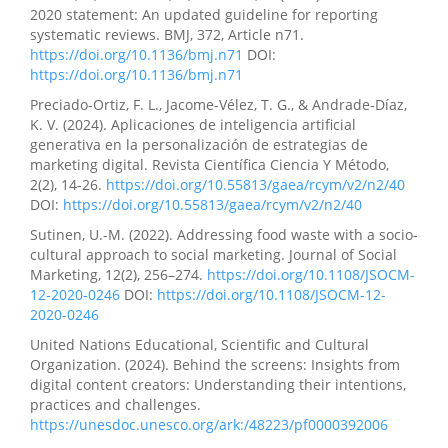
2020 statement: An updated guideline for reporting
systematic reviews. BMJ, 372, Article n71.
https://doi.org/10.1136/bmj.n71
DOI:
https://doi.org/10.1136/bmj.n71
Preciado-Ortiz, F. L., Jacome-Vélez, T. G., & Andrade-Díaz,
K. V. (2024). Aplicaciones de inteligencia artificial
generativa en la personalización de estrategias de
marketing digital. Revista Científica Ciencia Y Método,
2(2), 14-26.
https://doi.org/10.55813/gaea/rcym/v2/n2/40
DOI:
https://doi.org/10.55813/gaea/rcym/v2/n2/40
Sutinen, U.-M. (2022). Addressing food waste with a socio-
cultural approach to social marketing. Journal of Social
Marketing, 12(2), 256–274.
https://doi.org/10.1108/JSOCM-
12-2020-0246
DOI:
https://doi.org/10.1108/JSOCM-12-
2020-0246
United Nations Educational, Scientific and Cultural
Organization. (2024). Behind the screens: Insights from
digital content creators: Understanding their intentions,
practices and challenges.
https://unesdoc.unesco.org/ark:/48223/pf0000392006