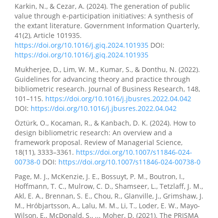
Karkin, N., & Cezar, A. (2024). The generation of public
value through e-participation initiatives: A synthesis of
the extant literature. Government Information Quarterly,
41(2), Article 101935.
https://doi.org/10.1016/j.giq.2024.101935
DOI:
https://doi.org/10.1016/j.giq.2024.101935
Mukherjee, D., Lim, W. M., Kumar, S., & Donthu, N. (2022).
Guidelines for advancing theory and practice through
bibliometric research. Journal of Business Research, 148,
101–115.
https://doi.org/10.1016/j.jbusres.2022.04.042
DOI:
https://doi.org/10.1016/j.jbusres.2022.04.042
Öztürk, O., Kocaman, R., & Kanbach, D. K. (2024). How to
design bibliometric research: An overview and a
framework proposal. Review of Managerial Science,
18(11), 3333–3361.
https://doi.org/10.1007/s11846-024-
00738-0
DOI:
https://doi.org/10.1007/s11846-024-00738-0
Page, M. J., McKenzie, J. E., Bossuyt, P. M., Boutron, I.,
Hoffmann, T. C., Mulrow, C. D., Shamseer, L., Tetzlaff, J. M.,
Akl, E. A., Brennan, S. E., Chou, R., Glanville, J., Grimshaw, J.
M., Hróbjartsson, A., Lalu, M. M., Li, T., Loder, E. W., Mayo-
Wilson, E., McDonald, S., ... Moher, D. (2021). The PRISMA