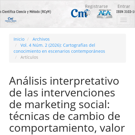
Navegación
Registrarse
Entrar
principal
Contenido
Toggl
principal
navig
Barra
lateral
Inicio
Archivos
Vol. 4 Núm. 2 (2026): Cartografías del
conocimiento en escenarios contemporáneos
Artículos
Análisis interpretativo
de las intervenciones
de marketing social:
técnicas de cambio de
comportamiento, valor