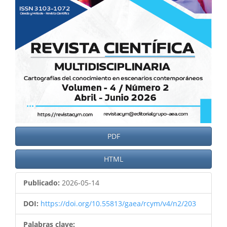
PDF
HTML
Publicado:
2026-05-14
DOI:
https://doi.org/10.55813/gaea/rcym/v4/n2/203
Palabras clave: