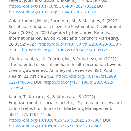
review. Journal of Social Marketing, 11(4), 378–405.
https://doi.org/10.1108/JSOCM-01-2021-0022
DOI:
https://doi.org/10.1108/JSOCM-01-2021-0022
Galan-Ladero, M. M., Sarmento, M., & Marques, S. (2023).
Social marketing to achieve the Sustainable Development
Goals (SDGs) in 2030 Agenda by the United Nations.
International Review on Public and Nonprofit Marketing,
20(3), 521–527.
https://doi.org/10.1007/s12208-023-00381-
7
DOI:
https://doi.org/10.1007/s12208-023-00381-7
Ghahramani, A., de Courten, M., & Prokofieva, M. (2022).
The potential of social media in health promotion beyond
creating awareness: An integrative review. BMC Public
Health, 22, Article 2402.
https://doi.org/10.1186/s12889-
022-14885-0
DOI:
https://doi.org/10.1186/s12889-022-
14885-0
Kamin, T., Kubacki, K., & Atanasova, S. (2022).
Empowerment in social marketing: Systematic review and
critical reflection. Journal of Marketing Management,
38(11–12), 1104–1136.
https://doi.org/10.1080/0267257X.2022.2078864
DOI:
https://doi.org/10.1080/0267257X.2022.2078864