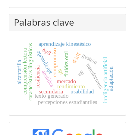
Palabras clave
aprendizaje kinestésico
características lingüísticas
hy8
compromiso
comprensión lectora
aprendizaje
fluidez oral
tf-idf
gestión
inteligencia artificial
alcantarilla
transformers
resiliencia
adaptación
tpr
analítica
efl
mercado
rendimiento
secundaria
usabilidad
texto generado
percepciones estudiantiles