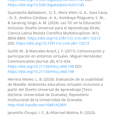
https://doi.org/10.55813/gaea/jessr/v2/n1/45
Guanotuña Balladares , G. E., Mera Viteri, G. A., Sosa Caiza
, N. E., Andino Córdova , A. A., Asimbaya Pilaguano, S. M.,
& Saransig Singo, A. M. (2024). Las TIC en la Educación
Inclusiva: Diseño Universal para el Aprendizaje (DUA).
Ciencia Latina Revista Científica Multidisciplinar, 8(1),
8854-8869.
https://doi.org/10.37811/cl_rcm.v8i1.10213
DOI:
https://doi.org/10.37811/cl_rcm.v8i1.10213
Guilló, M., & Mancebo-Aracil, J. F. (2017). Comunicación y
participación en entornos virtuales. Miguel Hernández
Communication Journal, (8), 413–434.
https://doi.org/10.21134/mhcj.v0i8.198
DOI:
https://doi.org/10.21134/mhcj.v0i8.198
Herrera Nieves, L. B. (2020). Evaluación de la usabilidad
de Moodle: Ambientes educativos virtuales inclusivos a
partir del Diseño Universal de Aprendizaje [Tesis
doctoral, Universidad de Granada]. Repositorio
Institucional de la Universidad de Granada.
http://hdl.handle.net/10481/62891
Jaramillo-Chuqui, I. F., & Villarroel-Molina, R. (2023).