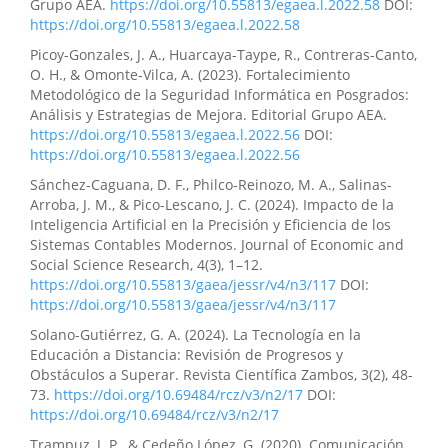
Grupo AEA.
https://doi.org/10.55813/egaea.l.2022.58
DOI:
https://doi.org/10.55813/egaea.l.2022.58
Picoy-Gonzales, J. A., Huarcaya-Taype, R., Contreras-Canto,
O. H., & Omonte-Vilca, A. (2023). Fortalecimiento
Metodológico de la Seguridad Informática en Posgrados:
Análisis y Estrategias de Mejora. Editorial Grupo AEA.
https://doi.org/10.55813/egaea.l.2022.56
DOI:
https://doi.org/10.55813/egaea.l.2022.56
Sánchez-Caguana, D. F., Philco-Reinozo, M. A., Salinas-
Arroba, J. M., & Pico-Lescano, J. C. (2024). Impacto de la
Inteligencia Artificial en la Precisión y Eficiencia de los
Sistemas Contables Modernos. Journal of Economic and
Social Science Research, 4(3), 1–12.
https://doi.org/10.55813/gaea/jessr/v4/n3/117
DOI:
https://doi.org/10.55813/gaea/jessr/v4/n3/117
Solano-Gutiérrez, G. A. (2024). La Tecnología en la
Educación a Distancia: Revisión de Progresos y
Obstáculos a Superar. Revista Científica Zambos, 3(2), 48-
73.
https://doi.org/10.69484/rcz/v3/n2/17
DOI:
https://doi.org/10.69484/rcz/v3/n2/17
Trampuz, J. P., & Cedeño López, G. (2020). Comunicación