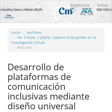
Navegación
Registrarse
Entrar
principal
Contenido
Toggl
principal
navig
Barra
lateral
Inicio
Archivos
Vol. 3 Núm. 2 (2025): Saberes Emergentes en la
Investigación Actual
Artículos
Desarrollo de
plataformas de
comunicación
inclusivas mediante
diseño universal