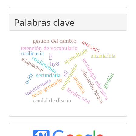
Palabras clave
gestión del cambio
mercado
retención de vocabulario
aprendizaje
resiliencia
alcantarilla
tpr
rendimiento
adaptación
tecnología educativa
hy8
compromiso
educación básica
efl
gestión
tf-idf
secundaria
analítica
texto generado
transformers
fluidez oral
caudal de diseño