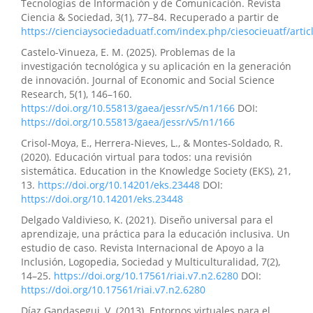
Tecnologías de Información y de Comunicación. Revista
Ciencia & Sociedad, 3(1), 77–84. Recuperado a partir de
https://cienciaysociedaduatf.com/index.php/ciesocieuatf/artic
Mariela Stephany Gruezo-Realpe, Génesis Daniela
Castelo-Vinueza, E. M. (2025). Problemas de la
Torres-Galves
(2025)
investigación tecnológica y su aplicación en la generación
Ética, privacidad y protección de datos en el uso de
de innovación. Journal of Economic and Social Science
tecnologías de la información..
Revista de Investigación
Research, 5(1), 146–160.
y Liderazgo, 2(1), 1.
https://doi.org/10.55813/gaea/jessr/v5/n1/166
DOI:
10.63618/omd/revinvlid/v2/n1/26
https://doi.org/10.55813/gaea/jessr/v5/n1/166
Crisol-Moya, E., Herrera-Nieves, L., & Montes-Soldado, R.
(2020). Educación virtual para todos: una revisión
Bryan Steven Muñoz Rengel, Jeniffer Johanna Cuasapud
sistemática. Education in the Knowledge Society (EKS), 21,
Morocho, Juan Daniel Facunda Toral, Katherine Joseth
13.
https://doi.org/10.14201/eks.23448
DOI:
Jaya Vinueza
(2025)
https://doi.org/10.14201/eks.23448
Tecnologías de Asistencia para la Inclusión Educativa:
Hacia la Autonomía y el Aprendizaje en Estudiantes
Delgado Valdivieso, K. (2021). Diseño universal para el
con Discapacidad Visual o Auditiva.
CONECTIVIDAD,
aprendizaje, una práctica para la educación inclusiva. Un
7(1), 378.
estudio de caso. Revista Internacional de Apoyo a la
10.37431/conectividad.v7i1.392
Inclusión, Logopedia, Sociedad y Multiculturalidad, 7(2),
14–25.
https://doi.org/10.17561/riai.v7.n2.6280
DOI:
https://doi.org/10.17561/riai.v7.n2.6280
Stefanny Dayana Chávez-Rendón, Thais Mishell
Díaz Gandasegui, V. (2013). Entornos virtuales para el