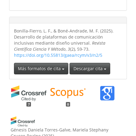
Bonilla-Fierro, L. F., & Boné-Andrade, M. F. (2025).
Desarrollo de plataformas de comunicación
inclusivas mediante diseño universal.
Revista
Científica Ciencia Y Método
,
3
(2), 59-73.
https://doi.org/10.55813/gaea/rcym/v3/n2/5
Más formatos de cita
Descargar cita
7
0
Génesis Daniela Torres-Galve, Mariela Stephany
Gruezo-Realpe
(2025)