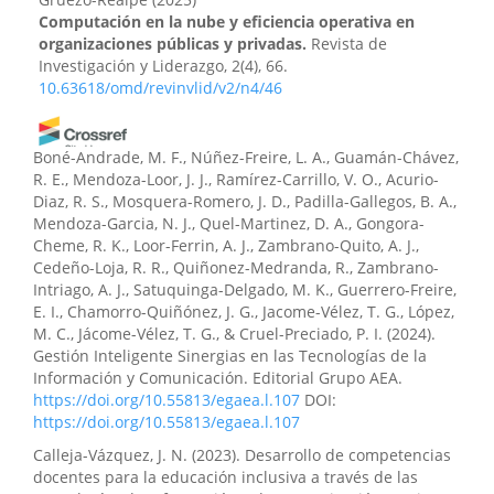
Computación en la nube y eficiencia operativa en
organizaciones públicas y privadas.
Revista de
Investigación y Liderazgo, 2(4), 66.
10.63618/omd/revinvlid/v2/n4/46
Boné-Andrade, M. F., Núñez-Freire, L. A., Guamán-Chávez,
Mariela Stephany Gruezo-Realpe, Génesis Daniela
R. E., Mendoza-Loor, J. J., Ramírez-Carrillo, V. O., Acurio-
Torres-Galves, Samuel Benjamín Lascano-Rivera
(2026)
Diaz, R. S., Mosquera-Romero, J. D., Padilla-Gallegos, B. A.,
Ciberseguridad predictiva basada en inteligencia
Mendoza-Garcia, N. J., Quel-Martinez, D. A., Gongora-
artificial contra ataques generativos.
Revista Científica
Cheme, R. K., Loor-Ferrin, A. J., Zambrano-Quito, A. J.,
Enfoques del Conocimiento, 3(2), 16.
Cedeño-Loja, R. R., Quiñonez-Medranda, R., Zambrano-
10.55813/gaea/revistacec/v3/n2/2
Intriago, A. J., Satuquinga-Delgado, M. K., Guerrero-Freire,
E. I., Chamorro-Quiñónez, J. G., Jacome-Vélez, T. G., López,
M. C., Jácome-Vélez, T. G., & Cruel-Preciado, P. I. (2024).
Cindy Johanna Choez-Calderón, Mora Olivero Aldo-
Gestión Inteligente Sinergias en las Tecnologías de la
Patricio
(2025)
Información y Comunicación. Editorial Grupo AEA.
La ciberseguridad como prioridad empresarial dentro
https://doi.org/10.55813/egaea.l.107
DOI:
de marcos los regulatorios y normativos
https://doi.org/10.55813/egaea.l.107
internacionales.
Revista Científica Ciencia y Método,
Calleja-Vázquez, J. N. (2023). Desarrollo de competencias
3(3), 14.
docentes para la educación inclusiva a través de las
10.55813/gaea/rcym/v3/n3/38