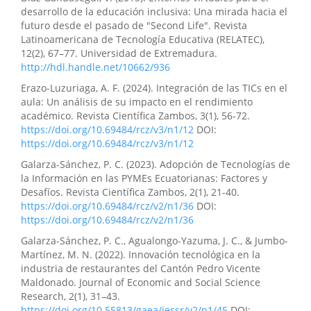
Pillasagua-Yépez, Stefany Marina Moreira-Noboa,
desarrollo de la educación inclusiva: Una mirada hacia el
Darwin Javier Zamora-Mayorga
(2025)
futuro desde el pasado de "Second Life". Revista
Análisis del funcionamiento tecnológico del ECU 911
Latinoamericana de Tecnología Educativa (RELATEC),
de Quevedo en la gestión pública de la seguridad
12(2), 67–77. Universidad de Extremadura.
ciudadana.
Revista Científica Ciencia y Método, 3(3), 181.
http://hdl.handle.net/10662/936
10.55813/gaea/rcym/v3/n3/71
Erazo-Luzuriaga, A. F. (2024). Integración de las TICs en el
aula: Un análisis de su impacto en el rendimiento
académico. Revista Científica Zambos, 3(1), 56-72.
Alex Fernando Erazo-Luzuriaga, Mariela Stephany
https://doi.org/10.69484/rcz/v3/n1/12
DOI:
Gruezo-Realpe, César Daniel Herrera-Ramírez, Luis
https://doi.org/10.69484/rcz/v3/n1/12
Gonzalo Borja-Almeida
(2026)
Galarza-Sánchez, P. C. (2023). Adopción de Tecnologías de
Internet de las cosas (IoT) y automatización
la Información en las PYMEs Ecuatorianas: Factores y
inteligente en organizaciones modernas.
Revista
Desafíos. Revista Científica Zambos, 2(1), 21-40.
Científica Enfoques del Conocimiento, 3(1), 90.
https://doi.org/10.69484/rcz/v2/n1/36
DOI:
10.55813/gaea/revistacec/v3/n1/51
https://doi.org/10.69484/rcz/v2/n1/36
Galarza-Sánchez, P. C., Agualongo-Yazuma, J. C., & Jumbo-
Martínez, M. N. (2022). Innovación tecnológica en la
industria de restaurantes del Cantón Pedro Vicente
Maldonado. Journal of Economic and Social Science
Research, 2(1), 31–43.
https://doi.org/10.55813/gaea/jessr/v2/n1/45
DOI: