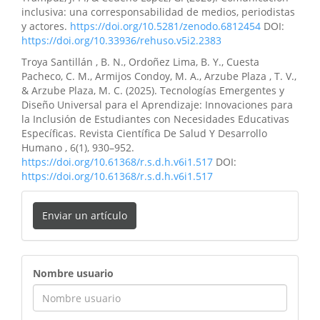
inclusiva: una corresponsabilidad de medios, periodistas
y actores.
https://doi.org/10.5281/zenodo.6812454
DOI:
https://doi.org/10.33936/rehuso.v5i2.2383
Troya Santillán , B. N., Ordoñez Lima, B. Y., Cuesta
Pacheco, C. M., Armijos Condoy, M. A., Arzube Plaza , T. V.,
& Arzube Plaza, M. C. (2025). Tecnologías Emergentes y
Diseño Universal para el Aprendizaje: Innovaciones para
la Inclusión de Estudiantes con Necesidades Educativas
Específicas. Revista Científica De Salud Y Desarrollo
Humano , 6(1), 930–952.
https://doi.org/10.61368/r.s.d.h.v6i1.517
DOI:
https://doi.org/10.61368/r.s.d.h.v6i1.517
Enviar un artículo
ingreso
Nombre usuario