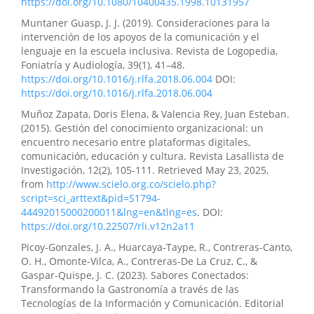
https://doi.org/10.1080/10400435.1998.10131957
Muntaner Guasp, J. J. (2019). Consideraciones para la
intervención de los apoyos de la comunicación y el
lenguaje en la escuela inclusiva. Revista de Logopedia,
Foniatría y Audiología, 39(1), 41–48.
https://doi.org/10.1016/j.rlfa.2018.06.004
DOI:
https://doi.org/10.1016/j.rlfa.2018.06.004
Muñoz Zapata, Doris Elena, & Valencia Rey, Juan Esteban.
(2015). Gestión del conocimiento organizacional: un
encuentro necesario entre plataformas digitales,
comunicación, educación y cultura. Revista Lasallista de
Investigación, 12(2), 105-111. Retrieved May 23, 2025,
from
http://www.scielo.org.co/scielo.php?
script=sci_arttext&pid=S1794-
44492015000200011&lng=en&tlng=es
. DOI:
https://doi.org/10.22507/rli.v12n2a11
Picoy-Gonzales, J. A., Huarcaya-Taype, R., Contreras-Canto,
O. H., Omonte-Vilca, A., Contreras-De La Cruz, C., &
Gaspar-Quispe, J. C. (2023). Sabores Conectados:
Transformando la Gastronomía a través de las
Tecnologías de la Información y Comunicación. Editorial