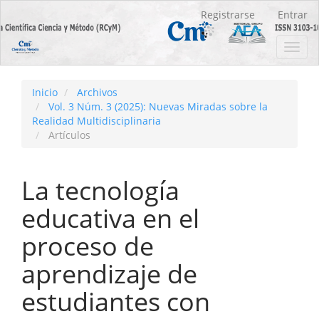
Navegación
Registrarse
Entrar
principal
Contenido
Toggl
principal
navig
Barra
lateral
Inicio
Archivos
Vol. 3 Núm. 3 (2025): Nuevas Miradas sobre la
Realidad Multidisciplinaria
Artículos
La tecnología
educativa en el
proceso de
aprendizaje de
estudiantes con