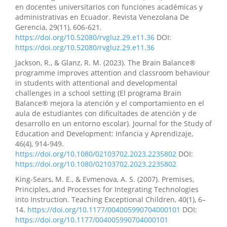
en docentes universitarios con funciones académicas y
administrativas en Ecuador. Revista Venezolana De
Gerencia, 29(11), 606-621.
Maybelline Jaqueline Herrera-Sánchez, César Iván
https://doi.org/10.52080/rvgluz.29.e11.36
DOI:
Casanova-Villalba, Patricio Javier López-Pérez, Erika
https://doi.org/10.52080/rvgluz.29.e11.36
Stephanie Santander-Salmon
(2025)
Educación superior híbrida y nuevos modelos de
Jackson, R., & Glanz, R. M. (2023). The Brain Balance®
aprendizaje universitario..
Revista de Investigación y
programme improves attention and classroom behaviour
Liderazgo, 2(1), 51.
in students with attentional and developmental
10.63618/omd/revinvlid/v2/n1/29
challenges in a school setting (El programa Brain
Balance® mejora la atención y el comportamiento en el
aula de estudiantes con dificultades de atención y de
desarrollo en un entorno escolar). Journal for the Study of
Daysi Matilde del Carmen Armijos Asanza, Carmen
Education and Development: Infancia y Aprendizaje,
Beatriz Vallejo Toledo, Elisa Gladis Rodriguez Cuenca,
46(4), 914-949.
Lucrecia Magdalena Cardenas León, Isabel María
https://doi.org/10.1080/02103702.2023.2235802
DOI:
Monserrate Manobanda
(2026)
https://doi.org/10.1080/02103702.2023.2235802
Herramientas digitales y su influencia en la
motivación estudiantil en contextos educativos
King-Sears, M. E., & Evmenova, A. S. (2007). Premises,
inclusivos.
Revista Multidisciplinar Epistemología de las
Principles, and Processes for Integrating Technologies
Ciencias, 3(2), 3190.
into Instruction. Teaching Exceptional Children, 40(1), 6–
10.71112/bfdbr584
14.
https://doi.org/10.1177/004005990704000101
DOI:
https://doi.org/10.1177/004005990704000101