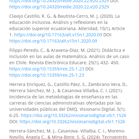
https://doi.org/10.24320/redie.2020.22.e20.2329
DOI:
estudiantes de secundaria.
Revista de Investigación y
https://doi.org/10.24320/redie.2020.22.e20.2329
Liderazgo, 3(2), 21.
Clavijo Castillo, R. G., & Bautista-Cerro, M. J. (2020). La
10.63618/omd/revinvlid/v3/n2/2
educación inclusiva. Análisis y reflexiones en la
educación superior ecuatoriana. Alteridad, 15(1), Article
1.
https://doi.org/10.17163/alt.v15n1.2020.09
DOI:
César Iván Casanova-Villalba, Maybelline Jaqueline
https://doi.org/10.17163/alt.v15n1.2020.09
Herrera-Sánchez, Erika Stephania Santander-Salmon,
Filippi-Peredo, C., & Aravena-Díaz, M. (2021). Didáctica e
Jhonny Antonio Concha-Ramírez
(2025)
inclusión en las aulas de matemática. Análisis de un caso
Innovación curricular y pertinencia profesional en
en Chile. Revista Electrónica Educare, 25(1), 432- 450.
programas de educación superior..
Revista de
https://doi.org/10.15359/ree.25-1.23
DOI:
Investigación y Liderazgo, 2(2), 46.
https://doi.org/10.15359/ree.25-1.23
10.63618/omd/revinvlid/v2/n2/34
Herrera Enríquez, G., Castillo Páez, S., Zambrano Vera, D.,
Herrera Sánchez, M. J., & Casanova Villalba, C. I. (2021).
Incidencia de las metodologías de enseñanza en las
Washington Ramiro Bonilla-Vimos, Santiago Israel
carreras de ciencias administrativas ofertadas por las
Logroño-Naranjo
(2025)
universidades públicas del DMQ. Visionario Digital, 5(1),
Modelos predictivos para medir la eficiencia del juego
6-25.
https://doi.org/10.33262/visionariodigital.v5i1.1526
matemático inclusivo en estudiantes de la unidad
DOI:
https://doi.org/10.33262/visionariodigital.v5i1.1526
educativa “Manuela Cañizares”, Orellana.
Journal of
Economic and Social Science Research, 5(4), 39.
Herrera-Sánchez, M. J., Casanova- Villalba, C. I., Moreno-
10.55813/gaea/jessr/v5/n4/216
Novillo, Ángela C., & Mina-Bone, S. G. (2024). Tecnoestrés