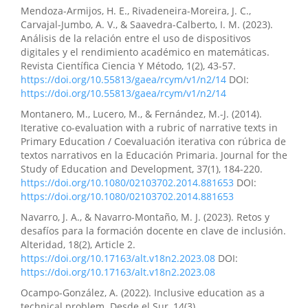
Mendoza-Armijos, H. E., Rivadeneira-Moreira, J. C.,
César Iván Casanova-Villalba, Maybelline Jaqueline
Carvajal-Jumbo, A. V., & Saavedra-Calberto, I. M. (2023).
Herrera-Sánchez, Alison Tamara Boada-Tobar, Luis
Análisis de la relación entre el uso de dispositivos
Andrés Páez-Puente
(2025)
digitales y el rendimiento académico en matemáticas.
Competencias investigativas y producción científica
Revista Científica Ciencia Y Método, 1(2), 43-57.
en estudiantes universitarios de ciencias sociales y
https://doi.org/10.55813/gaea/rcym/v1/n2/14
DOI:
educación.
Revista Científica Enfoques del
https://doi.org/10.55813/gaea/rcym/v1/n2/14
Conocimiento, 2(4), 89.
Montanero, M., Lucero, M., & Fernández, M.-J. (2014).
10.55813/gaea/revistacec/v2/n4/46
Iterative co-evaluation with a rubric of narrative texts in
Primary Education / Coevaluación iterativa con rúbrica de
textos narrativos en la Educación Primaria. Journal for the
Study of Education and Development, 37(1), 184-220.
https://doi.org/10.1080/02103702.2014.881653
DOI:
https://doi.org/10.1080/02103702.2014.881653
Navarro, J. A., & Navarro-Montaño, M. J. (2023). Retos y
desafíos para la formación docente en clave de inclusión.
Alteridad, 18(2), Article 2.
https://doi.org/10.17163/alt.v18n2.2023.08
DOI:
https://doi.org/10.17163/alt.v18n2.2023.08
Ocampo-González, A. (2022). Inclusive education as a
technical problem. Desde el Sur, 14(3).