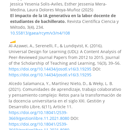
Jessica Yesenia Solis-Aviles, Esther Jessenia Mera-
Medina, Laura Dolores Moya-Muñoz
(2025)
El impacto de la IA generativa en la labor docente de
estudiantes de bachillerato.
Revista Científica Ciencia y
Método, 3(4), 234.
10.55813/gaea/rcym/v3/n4/108
Al-Azawei, A., Serenelli, F., & Lundqvist, K. (2016).
Universal Design for Learning (UDL): A Content Analysis of
Roberto Oltramonti, Maybelline Jaqueline Herrera-
Peer-Reviewed Journal Papers from 2012 to 2015. Journal
Sánchez, César Iván Casanova-Villalba
(2025)
of the Scholarship of Teaching and Learning, 16(3), 39–56.
Canon literario escolar y diversidad cultural en la
https://doi.org/10.14434/josotl.v16i3.19295
DOI:
enseñanza de la literatura..
Revista de Investigación y
https://doi.org/10.14434/josotl.v16i3.19295
Liderazgo, 2(4), 1.
10.63618/omd/revinvlid/v2/n4/42
Alcedo Salamanca, Y., Martínez Nieto, D., & Weky, L. B.
(2021). Comunidades de aprendizaje, trabajo colaborativo
y pensamiento complejo: Retos para la transformación de
la docencia universitaria en el siglo XXI. Gestión y
Sully Ornela Suárez-González, Richard Patricio
Desarrollo Libre, 6(11), Article 11.
Rodriguez-Moreano, Mauricio Fernando Tobar-Rogel,
https://doi.org/10.18041/2539-
Dolores María Alvarez-Ayala, Nelly Gisela Castro-
3669/gestionlibre.11.2021.8080
DOI:
Sánchez
(2026)
https://doi.org/10.18041/2539-
La integración de tecnologías emergentes como IA y
3669/gestionlibre.11.2021.8080