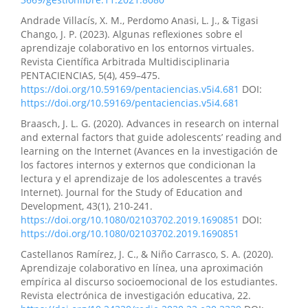
realidad virtual y su efecto en la motivación y el
rendimiento de los estudiantes.
Revista Científica
Andrade Villacís, X. M., Perdomo Anasi, L. J., & Tigasi
Zambos, 5(1), 81.
Chango, J. P. (2023). Algunas reflexiones sobre el
10.69484/rcz/v5/n1/152
aprendizaje colaborativo en los entornos virtuales.
Revista Científica Arbitrada Multidisciplinaria
PENTACIENCIAS, 5(4), 459–475.
https://doi.org/10.59169/pentaciencias.v5i4.681
DOI:
Lady Aracely Villaprado Bajaña, Joselyn Fernanda García
https://doi.org/10.59169/pentaciencias.v5i4.681
Santos, Sergio Xavier Moreira López, Johanna Lizeth
Lopez Guerrero, Roberto Leonardo Caicedo Villamar
Braasch, J. L. G. (2020). Advances in research on internal
(2026)
and external factors that guide adolescents’ reading and
Inteligencia artificial y diseño universal para el
learning on the Internet (Avances en la investigación de
aprendizaje: estrategias inclusivas en estudiantes con
los factores internos y externos que condicionan la
necesidades educativas especiales.
Revista
lectura y el aprendizaje de los adolescentes a través
Multidisciplinar Epistemología de las Ciencias, 3(2),
Internet). Journal for the Study of Education and
1458.
Development, 43(1), 210-241.
10.71112/d4534t08
https://doi.org/10.1080/02103702.2019.1690851
DOI:
https://doi.org/10.1080/02103702.2019.1690851
Castellanos Ramírez, J. C., & Niño Carrasco, S. A. (2020).
José Daniel Zambrano-Molina, Yasiel Barban-Forte,
Aprendizaje colaborativo en línea, una aproximación
Vilma Mireya Calero-Mieles, Ángel Enrique Guerrero-
empírica al discurso socioemocional de los estudiantes.
Bermúdez
(2026)
Revista electrónica de investigación educativa, 22.
Bienestar socioemocional y rendimiento académico en