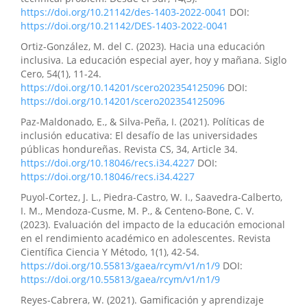
https://doi.org/10.21142/des-1403-2022-0041
DOI:
https://doi.org/10.21142/DES-1403-2022-0041
Ortiz-González, M. del C. (2023). Hacia una educación
inclusiva. La educación especial ayer, hoy y mañana. Siglo
Cero, 54(1), 11-24.
https://doi.org/10.14201/scero202354125096
DOI:
https://doi.org/10.14201/scero202354125096
Paz-Maldonado, E., & Silva-Peña, I. (2021). Políticas de
inclusión educativa: El desafío de las universidades
públicas hondureñas. Revista CS, 34, Article 34.
https://doi.org/10.18046/recs.i34.4227
DOI:
https://doi.org/10.18046/recs.i34.4227
Puyol-Cortez, J. L., Piedra-Castro, W. I., Saavedra-Calberto,
I. M., Mendoza-Cusme, M. P., & Centeno-Bone, C. V.
(2023). Evaluación del impacto de la educación emocional
en el rendimiento académico en adolescentes. Revista
Científica Ciencia Y Método, 1(1), 42-54.
https://doi.org/10.55813/gaea/rcym/v1/n1/9
DOI:
https://doi.org/10.55813/gaea/rcym/v1/n1/9
Reyes-Cabrera, W. (2021). Gamificación y aprendizaje