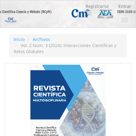
Navegación
Registrarse
Entrar
principal
Contenido
Toggl
principal
navig
Barra
lateral
Inicio
Archivos
Vol. 2 Núm. 3 (2024): Interacciones Científicas y
Retos Globales