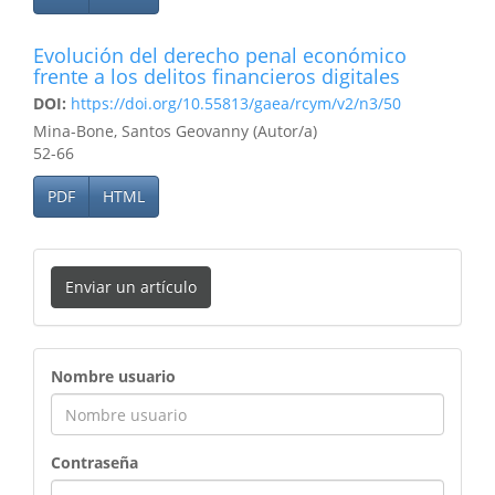
Evolución del derecho penal económico
frente a los delitos financieros digitales
DOI:
https://doi.org/10.55813/gaea/rcym/v2/n3/50
Mina-Bone, Santos Geovanny (Autor/a)
52-66
PDF
HTML
Enviar un artículo
ingreso
Nombre usuario
Contraseña