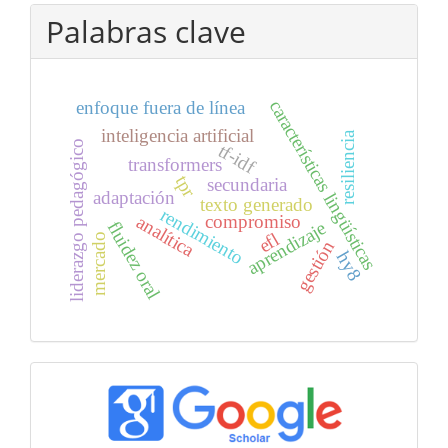
Palabras clave
características lingüísticas
enfoque fuera de línea
inteligencia artificial
resiliencia
liderazgo pedagógico
tf-idf
transformers
tpr
secundaria
adaptación
texto generado
rendimiento
compromiso
analítica
aprendizaje
fluidez oral
efl
mercado
gestión
hy8